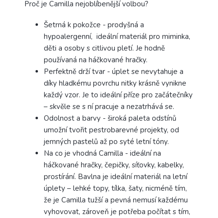
Proč je Camilla nejoblíbenější volbou?
Šetrná k pokožce - prodyšná a
hypoalergenní, ideální materiál pro miminka,
děti a osoby s citlivou pletí. Je hodně
používaná na háčkované hračky.
Perfektně drží tvar - úplet se nevytahuje a
díky hladkému povrchu nitky krásně vynikne
každý vzor. Je to ideální příze pro začátečníky
– skvěle se s ní pracuje a nezatrhává se.
Odolnost a barvy - široká paleta odstínů
umožní tvořit pestrobarevné projekty, od
jemných pastelů až po syté letní tóny.
Na co je vhodná Camilla - ideální na
háčkované hračky, čepičky, síťovky, kabelky,
prostírání. Bavlna je ideální materiál na letní
úplety – lehké topy, tílka, šaty, nicméně tím,
že je Camilla tužší a pevná nemusí každému
vyhovovat, zároveň je potřeba počítat s tím,