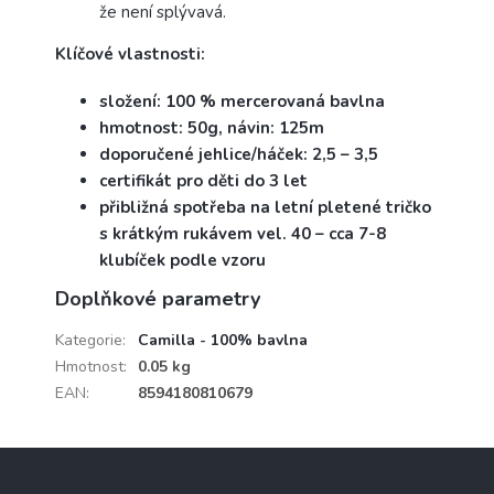
že není splývavá.
Klíčové vlastnosti:
složení: 100 % mercerovaná bavlna
hmotnost: 50g, návin: 125m
doporučené jehlice/háček: 2,5 – 3,5
certifikát pro děti do 3 let
přibližná spotřeba na letní pletené tričko
s krátkým rukávem vel. 40 – cca 7-8
klubíček podle vzoru
Doplňkové parametry
Kategorie
:
Camilla - 100% bavlna
Hmotnost
:
0.05 kg
EAN
:
8594180810679
Z
á