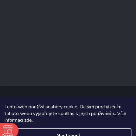
Tento web používá soubory cookie. Dalším procházením
Copyright 2026
www.prizealize.cz
. Všechna práva vyhrazena.
tohoto webu vyjadřujete souhlas s jejich používáním.. Více
informací
zde
.
Grafický návrh vytvořil a na Shoptet implementoval
Tomáš Hlad
&
Shoptetak.cz
.
Nastavení
Zobrazit