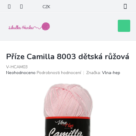
Přejít
CZK
na
obsah
Nákupní
košík
Příze Camilla 8003 dětská růžová
V-HCAM03
Průměrné
Neohodnoceno
Podrobnosti hodnocení
Značka:
Vlna-hep
hodnocení
produktu
je
0,0
z
5
hvězdiček.