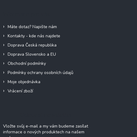
p
a
Informace pro vás
t
í
Máte dotaz? Napište nám
Kontakty - kde nás najdete
Doprava Česká republika
Doprava Slovensko a EU
Obchodní podmínky
Podmínky ochrany osobních údajů
Moje objednávka
Vrácení zboží
Odebírat newsletter
Vložte svůj e-mail a my vám budeme zasílat
informace o nových produktech na našem