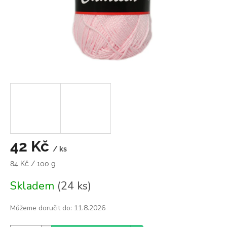
42 Kč
/ ks
Měrná
84 Kč / 100 g
cena:
Skladem
(24 ks)
Můžeme doručit do:
11.8.2026