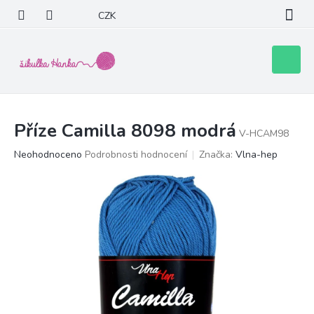
Přejít
CZK
na
obsah
Nákupní
košík
Příze Camilla 8098 modrá
V-HCAM98
Průměrné
Neohodnoceno
Podrobnosti hodnocení
Značka:
Vlna-hep
hodnocení
produktu
je
0,0
z
5
hvězdiček.