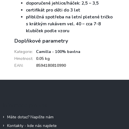
doporučené jehlice/háček: 2,5 – 3,5
certifikát pro děti do 3 let
přibližná spotřeba na letní pletené tričko
s krátkým rukávem vel. 40 – cca 7-8
klubíček podle vzoru
Doplňkové parametry
Kategorie
:
Camilla - 100% bavlna
Hmotnost
:
0.05 kg
EAN
:
8594180810990
Z
á
p
a
Informace pro vás
t
í
Máte dotaz? Napište nám
Kontakty - kde nás najdete