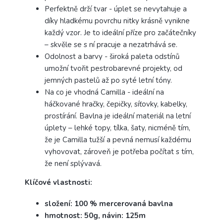
Perfektně drží tvar - úplet se nevytahuje a
díky hladkému povrchu nitky krásně vynikne
každý vzor. Je to ideální příze pro začátečníky
– skvěle se s ní pracuje a nezatrhává se.
Odolnost a barvy - široká paleta odstínů
umožní tvořit pestrobarevné projekty, od
jemných pastelů až po syté letní tóny.
Na co je vhodná Camilla - ideální na
háčkované hračky, čepičky, síťovky, kabelky,
prostírání. Bavlna je ideální materiál na letní
úplety – lehké topy, tílka, šaty, nicméně tím,
že je Camilla tužší a pevná nemusí každému
vyhovovat, zároveň je potřeba počítat s tím,
že není splývavá.
Klíčové vlastnosti:
složení: 100 % mercerovaná bavlna
hmotnost: 50g, návin: 125m