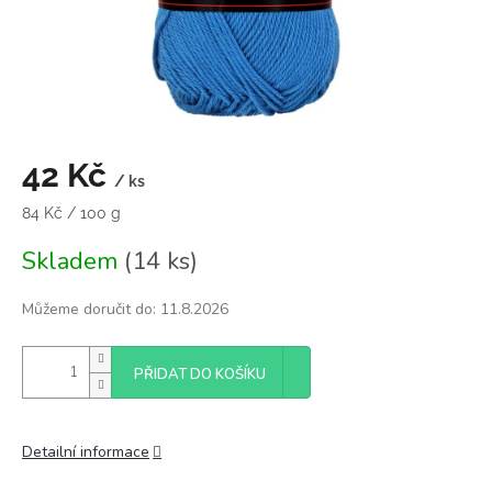
42 Kč
/ ks
Měrná
84 Kč / 100 g
cena:
Skladem
(14 ks)
Můžeme doručit do:
11.8.2026
PŘIDAT DO KOŠÍKU
Detailní informace