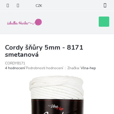
Přejít
CZK
na
obsah
Nákupní
košík
Cordy šňůry 5mm - 8171
smetanová
CORDY8171
Průměrné
4 hodnocení
Podrobnosti hodnocení
Značka:
Vlna-hep
hodnocení
produktu
je
5,0
z
5
hvězdiček.