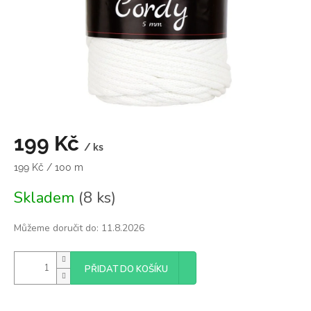
199 Kč
/ ks
Měrná
199 Kč / 100 m
cena:
Skladem
(8 ks)
Můžeme doručit do:
11.8.2026
PŘIDAT DO KOŠÍKU