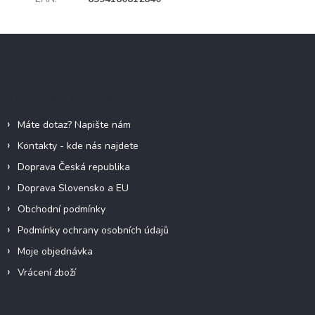
Z
á
p
a
Informace pro vás
t
í
Máte dotaz? Napište nám
Kontakty - kde nás najdete
Doprava Česká republika
Doprava Slovensko a EU
Obchodní podmínky
Podmínky ochrany osobních údajů
Moje objednávka
Vrácení zboží