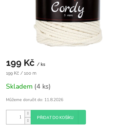
199 Kč
/ ks
Měrná
199 Kč / 100 m
cena:
Skladem
(4 ks)
Můžeme doručit do:
11.8.2026
PŘIDAT DO KOŠÍKU