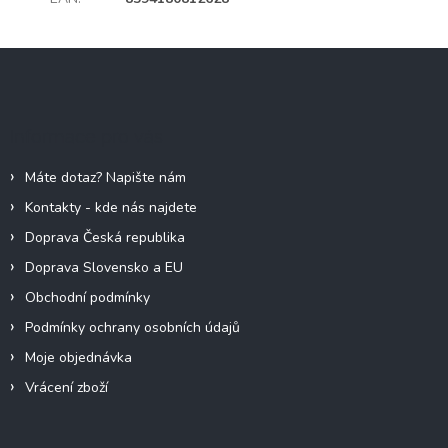
Z
á
p
a
Informace pro vás
t
í
Máte dotaz? Napište nám
Kontakty - kde nás najdete
Doprava Česká republika
Doprava Slovensko a EU
Obchodní podmínky
Podmínky ochrany osobních údajů
Moje objednávka
Vrácení zboží