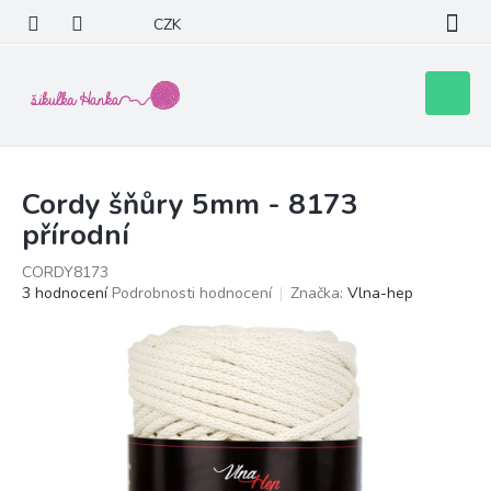
Přejít
CZK
na
obsah
Nákupní
košík
Cordy šňůry 5mm - 8173
přírodní
CORDY8173
Průměrné
3 hodnocení
Podrobnosti hodnocení
Značka:
Vlna-hep
hodnocení
produktu
je
5,0
z
5
hvězdiček.