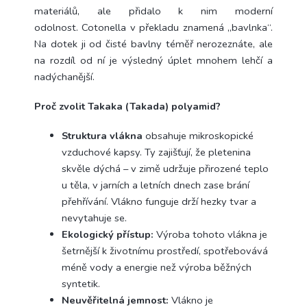
materiálů, ale přidalo k nim moderní
odolnost.
Cotonella v překladu znamená „bavlnka“.
Na dotek ji od čisté bavlny téměř nerozeznáte, ale
na rozdíl od ní je výsledný úplet mnohem lehčí a
nadýchanější.
Proč zvolit Takaka (Takada) polyamid?
Struktura vlákna
obsahuje mikroskopické
vzduchové kapsy. Ty zajišťují, že pletenina
skvěle dýchá – v zimě udržuje přirozené teplo
u těla, v jarních a letních dnech zase brání
přehřívání. Vlákno funguje drží hezky tvar a
nevytahuje se.
Ekologický přístup:
Výroba tohoto vlákna je
šetrnější k životnímu prostředí, spotřebovává
méně vody a energie než výroba běžných
syntetik.
Neuvěřitelná jemnost:
Vlákno je