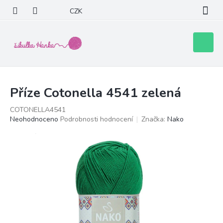
Přejít
CZK
na
obsah
Nákupní
košík
Příze Cotonella 4541 zelená
COTONELLA4541
Průměrné
Neohodnoceno
Podrobnosti hodnocení
Značka:
Nako
hodnocení
produktu
je
0,0
z
5
hvězdiček.