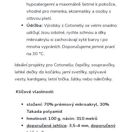
hypoalergenní a maximálně šetrné k pokožce,
vhodné pro miminka, ekzematiky a osoby s
citlivou pletí.
Údržba:
Výrobky z Cotonelly se velmi snadno
udržují. Jsou odolné, rychle schnou a díky
mikroakrylu si zachovávají syté barvy i po
mnoha vypráních. Doporučujeme jemné praní
na 30 °C.
Ideální projekty pro Cotonellu: čepičky, soupravičky,
lehké dečky do kočárku, jarní svetříky, splývavé
vesty, kardigany, letní trička, šátky nebo nákrčníky.
Klíčové vlastnosti:
složení: 70% prémiový mikroakryl, 30%
Takada polyamid
hmotnost: 100 g, návin: 310 metrů
doporučené jehlice
: 3,5–4 mm,
doporučený