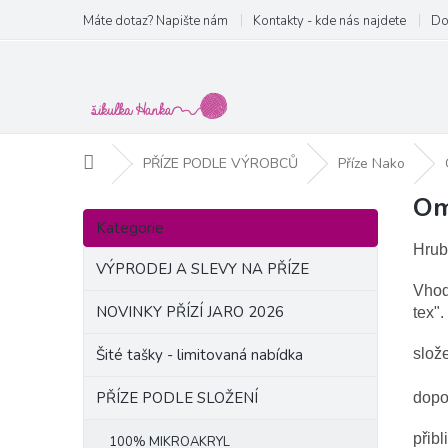
Přejít
Máte dotaz? Napište nám
Kontakty - kde nás najdete
Do
na
obsah
Domů
PŘÍZE PODLE VÝROBCŮ
Příze Nako
Om
P
Přeskočit
o
Kategorie
kategorie
s
Hrub
t
VÝPRODEJ A SLEVY NA PŘÍZE
r
Vhod
a
NOVINKY PŘÍZÍ JARO 2026
tex".
n
Šité tašky - limitovaná nabídka
slož
n
í
PŘÍZE PODLE SLOŽENÍ
dopo
p
a
přibl
100% MIKROAKRYL
n