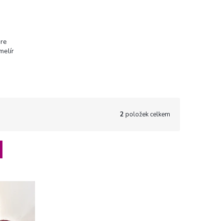
re
melír
2
položek celkem