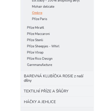
Elit baby - 100% antipilling akryl
Mohair delicate
Ombre
Příze Paris
Příze Mirafil
Příze Maccaroni
Příze Stenli
Příze Sheepjes - Whirl
Příze Vlnap
Příze Rico Design
Garnmanufacture
BAREVNÁ KLUBÍČKA ROSIE z naší
dílny
TEXTILNÍ PŘÍZE A ŠŇŮRY
HÁČKY A JEHLICE