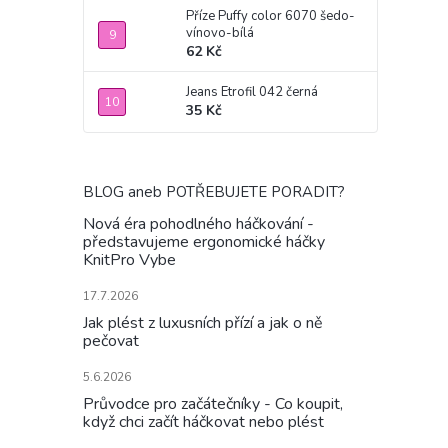
Příze Puffy color 6070 šedo-
vínovo-bílá
62 Kč
Jeans Etrofil 042 černá
35 Kč
BLOG aneb POTŘEBUJETE PORADIT?
Nová éra pohodlného háčkování -
představujeme ergonomické háčky
KnitPro Vybe
17.7.2026
Jak plést z luxusních přízí a jak o ně
pečovat
5.6.2026
Průvodce pro začátečníky - Co koupit,
když chci začít háčkovat nebo plést