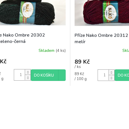
ze Nako Ombre 20302
Příze Nako Ombre 20312 
zeleno-černá
melír
Skladem
(4 ks)
Sk
 Kč
89 Kč
/ ks
á
Měrná
č
89 Kč
DO KOŠÍKU
DO KO
cena:
 g
/ 100 g
O
v
l
á
d
a
c