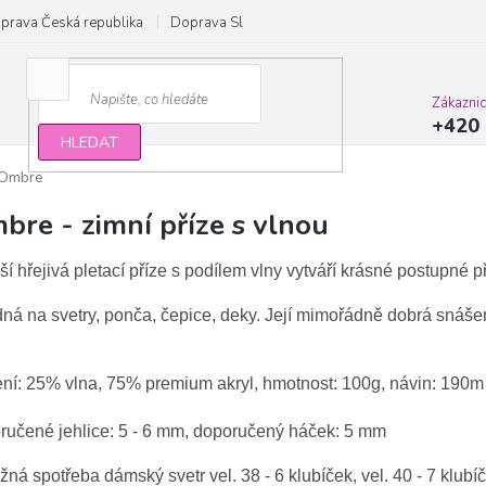
prava Česká republika
Doprava Slovensko a EU
Obchodní podmínky
Zákazni
+420 
HLEDAT
Ombre
bre - zimní příze s vlnou
ší hřejivá pletací příze s podílem vlny vytváří krásné postupné
ná na svetry, ponča, čepice, deky. Její mimořádně
dobrá snášen
ení: 25% vlna, 75% premium akryl, hmotnost: 100g, návin: 190m
ručené jehlice: 5 - 6 mm, doporučený háček:
5 mm
ižná spotřeba dámský svetr vel. 38 - 6 klubíček, vel. 40 - 7 klubí