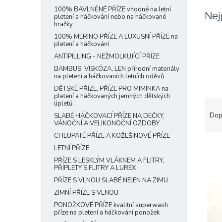
e
100% BAVLNĚNÉ PŘÍZE vhodné na letní
Nej
pletení a háčkování nebo na háčkované
l
hračky
100% MERINO PŘÍZE A LUXUSNÍ PŘÍZE na
pletení a háčkování
ANTIPILLING - NEŽMOLKUJÍCÍ PŘÍZE
BAMBUS, VISKÓZA, LEN přírodní materiály
na pletení a háčkovaních letních oděvů
DĚTSKÉ PŘÍZE, PŘÍZE PRO MIMINKA na
pletení a háčkovaných jemných dětských
Ř
úpletů
a
Dop
SLABÉ HÁČKOVACÍ PŘÍZE NA DEČKY,
VÁNOČNÍ A VELIKONOČNÍ OZDOBY
z
e
CHLUPATÉ PŘÍZE A KOŽEŠINOVÉ PŘÍZE
n
LETNÍ PŘÍZE
í
PŘÍZE S LESKLÝM VLÁKNEM A FLITRY,
p
PŘÍPLETY S FLITRY A LUREX
V
r
PŘÍZE S VLNOU SLABÉ NEJEN NA ZIMU
ý
o
ZIMNÍ PŘÍZE S VLNOU
p
d
i
PONOŽKOVÉ PŘÍZE kvalitní superwash
u
příze na pletení a háčkování ponožek
s