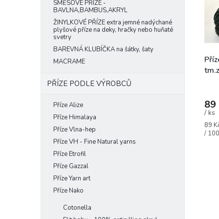
k
SMĚSOVÉ PŘÍZE -
p
BAVLNA,BAMBUS,AKRYL
t
r
ů
ŽINYLKOVÉ PŘÍZE extra jemné nadýchané
o
plyšové příze na deky, hračky nebo huňaté
d
svetry
u
BAREVNÁ KLUBÍČKA na šátky, šaty
k
Pří
MACRAME
t
tm.
ů
PŘÍZE PODLE VÝROBCŮ
89
Příze Alize
/ ks
Příze Himalaya
Měrn
89 K
Příze Vlna-hep
cena:
/ 100
Příze VH - Fine Natural yarns
Příze Etrofil
Příze Gazzal
Příze Yarn art
Příze Nako
Cotonella