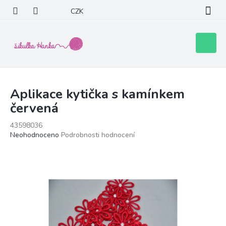
Přejít
CZK
na
obsah
Nákupní
košík
Aplikace kytička s kamínkem
červená
43598036
Průměrné
Neohodnoceno
Podrobnosti hodnocení
hodnocení
produktu
je
0,0
z
5
hvězdiček.