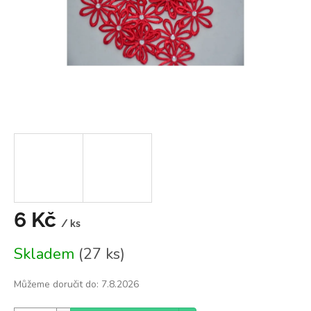
6 Kč
/ ks
Měrná
Skladem
(27 ks)
cena:
Můžeme doručit do:
7.8.2026