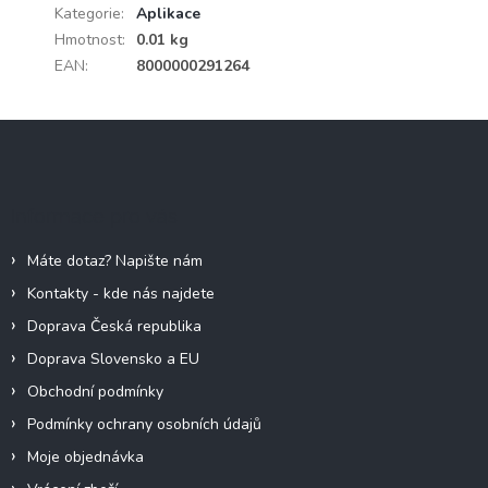
Kategorie
:
Aplikace
Hmotnost
:
0.01 kg
EAN
:
8000000291264
Z
á
p
a
Informace pro vás
t
í
Máte dotaz? Napište nám
Kontakty - kde nás najdete
Doprava Česká republika
Doprava Slovensko a EU
Obchodní podmínky
Podmínky ochrany osobních údajů
Moje objednávka