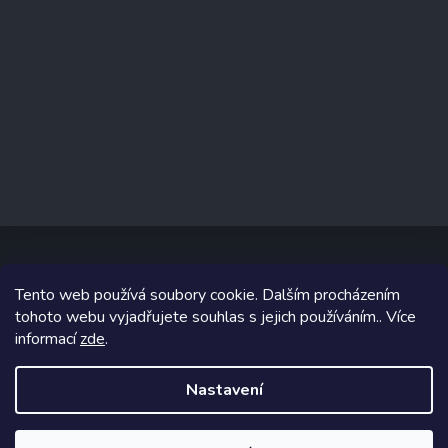
Tento web používá soubory cookie. Dalším procházením
Copyright 2026
www.prizealize.cz
. Všechna práva vyhrazena.
tohoto webu vyjadřujete souhlas s jejich používáním.. Více
informací
zde
.
Grafický návrh vytvořil a na Shoptet implementoval
Tomáš Hlad
&
Shoptetak.cz
.
Nastavení
Vytvořil Shoptet