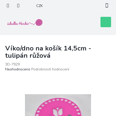
Přejít
CZK
na
obsah
Nákupní
košík
Víko/dno na košík 14,5cm -
tulipán růžová
3D-7929
Průměrné
Neohodnoceno
Podrobnosti hodnocení
hodnocení
produktu
je
0,0
z
5
hvězdiček.