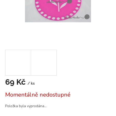
69 Kč
/ ks
Měrná
Momentálně nedostupné
cena:
Položka byla vyprodána…