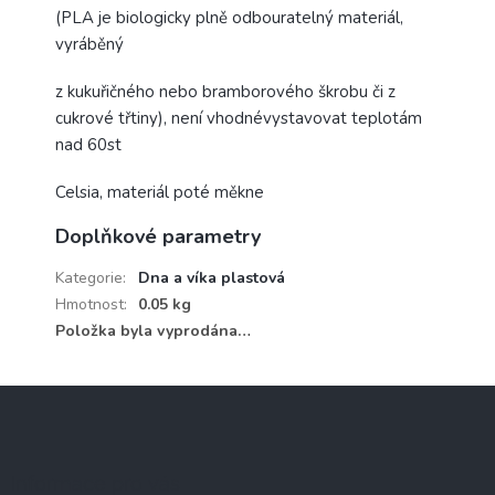
(PLA je biologicky plně odbouratelný materiál,
vyráběný
z kukuřičného nebo bramborového škrobu či z
cukrové třtiny), není vhodnévystavovat teplotám
nad 60st
Celsia, materiál poté měkne
Doplňkové parametry
Kategorie
:
Dna a víka plastová
Hmotnost
:
0.05 kg
Položka byla vyprodána…
Z
á
p
a
Informace pro vás
t