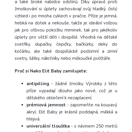
a také široké nabídce odstínů. Díky úpravě proti
žmolkování si úplety zachovávají svůj hladký, čistý
vzhled i po mnoha cyklech v pračce. Příze je jemná,
hebká na dotek a nekouše, takže je ideální volbou
jak pro citlivou pokožku miminek, tak pro jakékoliv
úplety pro větší děti i dospělé. Vhodná na dětské
svetříky, dupačky, čepičky, bačkůrky, deky do
kočárku, ale také dospělácké podzimní a zimní
svetry, šátky, nákrčníky nebo měkoučké polštáře.
Proč si Nako Elit Baby zamilujete:
antipilling
- žádné žmolky. Výrobky z této
příze vypadají dlouho jako nové, což je u
dětského oblečení k nezaplacení.
prémiová jemnost
- zapomeňte na kousavý
akryl. Elit Baby je krásně poddajná, měkká a
hřejivá.
univerzální tloušťka
- s návinem 250 metrů