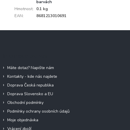
barvách
Hmotnost
:
0.1 kg
EAN
:
8681213010691
Z
á
p
a
Informace pro vás
t
í
Máte dotaz? Napište nám
Kontakty - kde nás najdete
Doprava Česká republika
Doprava Slovensko a EU
Obchodní podmínky
Podmínky ochrany osobních údajů
Moje objednávka
Vrácení zboží