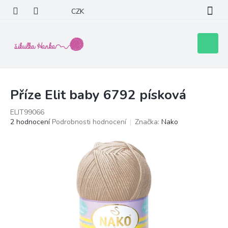
Přejít
CZK
na
obsah
Nákupní
košík
Příze Elit baby 6792 písková
ELIT99066
Průměrné
2 hodnocení
Podrobnosti hodnocení
Značka:
Nako
hodnocení
produktu
je
4,5
z
5
hvězdiček.