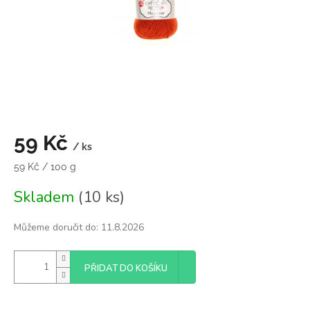
59 Kč
/ ks
Měrná
59 Kč / 100 g
cena:
Skladem
(10 ks)
Můžeme doručit do:
11.8.2026
PŘIDAT DO KOŠÍKU