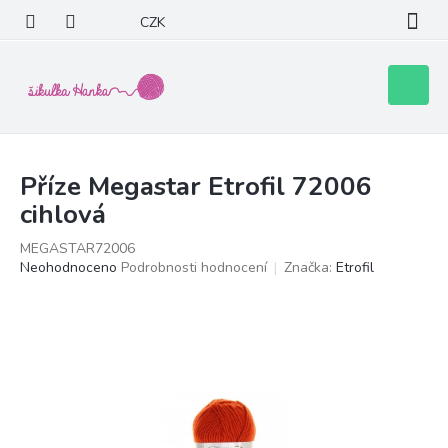
Přejít
CZK
na
obsah
Nákupní
košík
Příze Megastar Etrofil 72006
cihlová
MEGASTAR72006
Průměrné
Neohodnoceno
Podrobnosti hodnocení
Značka:
Etrofil
hodnocení
produktu
je
0,0
z
5
hvězdiček.