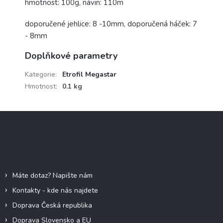
hmotnost: 100g, návin: 110m
doporučené jehlice: 8 -10mm, doporučená háček: 7
- 8mm
Doplňkové parametry
Kategorie
:
Etrofil Megastar
Hmotnost
:
0.1 kg
Z
á
p
a
Informace pro vás
t
í
Máte dotaz? Napište nám
Kontakty - kde nás najdete
Doprava Česká republika
Doprava Slovensko a EU