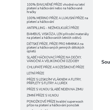
e
100% BAVLNĚNÉ PŘÍZE vhodné na letní
pletení a háčkování nebo na háčkované
l
hračky
100% MERINO PŘÍZE A LUXUSNÍ PŘÍZE na
pletení a háčkování
ANTIPILLING - NEŽMOLKUJÍCÍ PŘÍZE
BAMBUS, VISKÓZA, LEN přírodní materiály
na pletení a háčkovaních letních oděvů
DĚTSKÉ PŘÍZE, PŘÍZE PRO MIMINKA na
pletení a háčkovaných jemných dětských
úpletů
SLABÉ HÁČKOVACÍ PŘÍZE NA DEČKY,
Sou
VÁNOČNÍ A VELIKONOČNÍ OZDOBY
CHLUPATÉ PŘÍZE A KOŽEŠINOVÉ PŘÍZE
LETNÍ PŘÍZE
PŘÍZE S LESKLÝM VLÁKNEM A FLITRY,
PŘÍPLETY S FLITRY A LUREX
PŘÍZE S VLNOU SLABÉ NEJEN NA ZIMU
ZIMNÍ PŘÍZE S VLNOU
PONOŽKOVÉ PŘÍZE kvalitní superwash
příze na pletení a háčkování ponožek