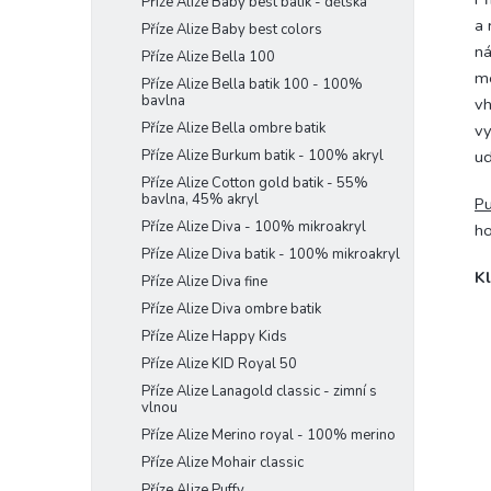
Příze Alize Baby best batik - dětská
a 
Příze Alize Baby best colors
ná
Příze Alize Bella 100
mo
Příze Alize Bella batik 100 - 100%
bavlna
vh
Příze Alize Bella ombre batik
vy
Příze Alize Burkum batik - 100% akryl
ud
Příze Alize Cotton gold batik - 55%
bavlna, 45% akryl
Pu
Příze Alize Diva - 100% mikroakryl
ho
Příze Alize Diva batik - 100% mikroakryl
Kl
Příze Alize Diva fine
Příze Alize Diva ombre batik
Příze Alize Happy Kids
Příze Alize KID Royal 50
Příze Alize Lanagold classic - zimní s
vlnou
Příze Alize Merino royal - 100% merino
Příze Alize Mohair classic
Příze Alize Puffy