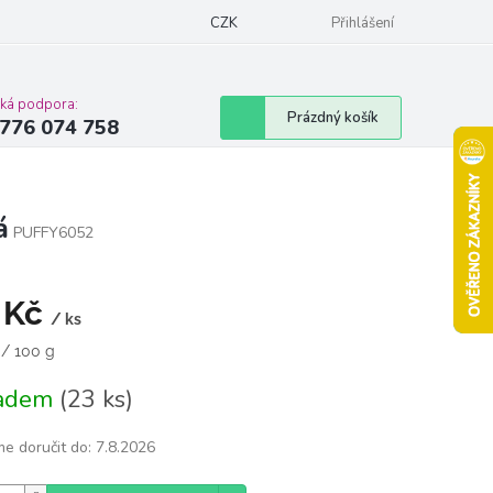
Podmínky ochrany osobních údajů
CZK
Moje objednávka
Přihlášení
Vrácení zbož
cká podpora:
Nákupní
Prázdný košík
776 074 758
košík
á
PUFFY6052
 Kč
/ ks
á
 / 100 g
ladem
(23 ks)
e doručit do:
7.8.2026