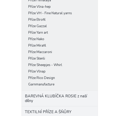
Příze Himalaya
Příze Vlna-hep
Příze VH - Fine Natural yarns
Příze Etrofil
Příze Gazzal
Příze Yarn art
Příze Nako
Příze Mirafil
Příze Maccaroni
Příze Stenli
Příze Sheepjes - Whirl
Příze Vlnap
Příze Rico Design
Garnmanufacture
BAREVNÁ KLUBÍČKA ROSIE z naší
dílny
TEXTILNÍ PŘÍZE A ŠŇŮRY