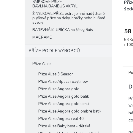
SMĚSOVÉ PŘÍZE -
Příz
BAVLNA,BAMBUS,AKRYL
šed
ŽINYLKOVÉ PŘÍZE extra jemné nadýchané
plyšové příze na deky, hračky nebo huňaté
Prům
svetry
hodn
BAREVNÁ KLUBÍČKA na šátky, šaty
prod
58
je
MACRAME
Měrn
58 K
5,0
cena:
/ 100
z
PŘÍZE PODLE VÝROBCŮ
5
hvěz
Příze Alize
Po
Příze Alize 3 Season
Příze Alize Alpaca roayl new
D
Příze Alize Angora gold
Příze Alize Angora gold batik
Př
Příze Alize Angora gold simli
Vá
Příze Alize Angora gold ombre batik
há
Příze Alize Angora real 40
co
Příze Alize Baby best - dětská
Př