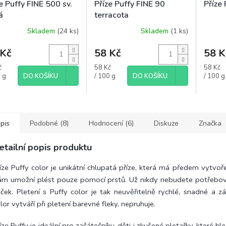
e Puffy FINE 500 sv.
Příze Puffy FINE 90
Příze 
á
terracota
Skladem
(24 ks)
Skladem
(1 ks)
ěrné
Průměrné
ocení
hodnocení
uktu
 Kč
produktu
58 Kč
58 K
je
á
Měrná
Měrná
č
58 Kč
58 Kč
5,0
cena:
cena:
 g
DO KOŠÍKU
/ 100 g
DO KOŠÍKU
/ 100 g
z
5
diček.
hvězdiček.
pis
Podobné (8)
Hodnocení (6)
Diskuze
Značka
etailní popis produktu
íze Puffy color je unikátní chlupatá příze, která má předem vytvoř
m umožní plést pouze pomocí prstů. Už nikdy nebudete potřebova
ček. Pletení s Puffy color je tak neuvěřitelně rychlé, snadné a z
lor vytváří při pletení barevné fleky, nepruhuje.
íze Puffy je ideální pro začátečníky, děti i zkušené pletařky, které hle