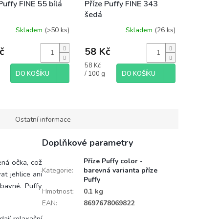
Puffy FINE 55 bílá
Příze Puffy FINE 343
šedá
Skladem
(>50 ks)
Skladem
(26 ks)
Průměrné
hodnocení
č
produktu
58 Kč
je
Měrná
58 Kč
3,0
cena:
DO KOŠÍKU
/ 100 g
DO KOŠÍKU
z
5
hvězdiček.
Ostatní informace
Doplňkové parametry
Příze Puffy color -
ená očka, což
Kategorie
:
barevná varianta příze
t jehlice ani
Puffy
ábavné. Puffy
Hmotnost
:
0.1 kg
EAN
:
8697678069822
dají relaxační