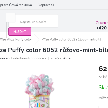
prava Česká republika
Doprava Slovensko a EU
Obchodní podmínky
Zákazni
+420 
HLEDAT
Příze Alize Puffy color
Příze Puffy color 6052 růžovo-mint-bílá
íze Puffy color 6052 růžovo-mint-bíl
ěrné
dnocení
Podrobnosti hodnocení
Značka:
Alize
ocení
62
ktu
Měrn
62 Kč
cena:
Sk
iček.
Můžem