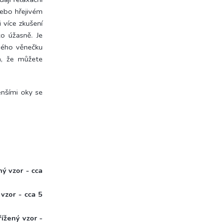
nebo hřejivém
 více zkušení
o úžasně. Je
vého věnečku
á, že můžete
nšími oky se
ý vzor - cca
vzor - cca 5
ížený vzor -