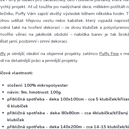
rychlý projekt. Ať už toužíte po nadýchané dece, měkkém polštáři 
krčníku, Puffy Vám zajistí skvělý výsledek během několika hodin. Ti
hou udělat hřejivou vestu nebo kabátek, který vypadá naprost
odná také na tvoření dekorací – ze dvou klubíček a polystyreno
tvoříte věnec na jakékolik období – nabídka barev je tak širok
ělat jarní, podzimní i zimní dekoraci.
ffy
je silnější, ideální na objemné projekty, zatímco
Puffy Fine
s me
dí na detailnější práci a jemnější projekty.
íčové vlastnosti:
složení: 100% mikropolyester
návin: 9m, hmotnost: 100g
přibližná spotřeba - deka 100x100cm - cca 5 klubíček/křízen
6 klubíček
přibližná spotřeba - deka 80x80cm - cca 4klubíčka/křížený 
klubíček
přibližná spotřeba - deka 140x200m - cca 14-15 klubíček/kř