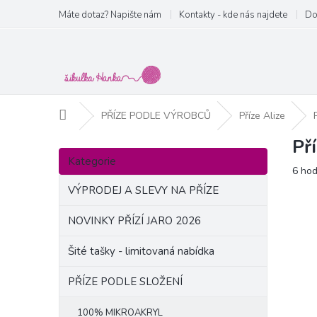
Přejít
Máte dotaz? Napište nám
Kontakty - kde nás najdete
Do
na
obsah
Domů
PŘÍZE PODLE VÝROBCŮ
Příze Alize
Př
P
Přeskočit
o
Kategorie
kategorie
Prům
6 ho
s
hodn
t
VÝPRODEJ A SLEVY NA PŘÍZE
produ
r
je
a
NOVINKY PŘÍZÍ JARO 2026
5,0
n
z
Šité tašky - limitovaná nabídka
5
n
hvězd
í
PŘÍZE PODLE SLOŽENÍ
p
a
100% MIKROAKRYL
n