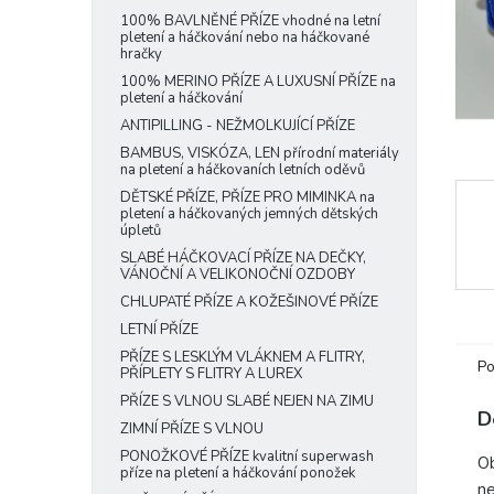
e
100% BAVLNĚNÉ PŘÍZE vhodné na letní
pletení a háčkování nebo na háčkované
l
hračky
100% MERINO PŘÍZE A LUXUSNÍ PŘÍZE na
pletení a háčkování
ANTIPILLING - NEŽMOLKUJÍCÍ PŘÍZE
BAMBUS, VISKÓZA, LEN přírodní materiály
na pletení a háčkovaních letních oděvů
DĚTSKÉ PŘÍZE, PŘÍZE PRO MIMINKA na
pletení a háčkovaných jemných dětských
úpletů
SLABÉ HÁČKOVACÍ PŘÍZE NA DEČKY,
VÁNOČNÍ A VELIKONOČNÍ OZDOBY
CHLUPATÉ PŘÍZE A KOŽEŠINOVÉ PŘÍZE
LETNÍ PŘÍZE
PŘÍZE S LESKLÝM VLÁKNEM A FLITRY,
Po
PŘÍPLETY S FLITRY A LUREX
PŘÍZE S VLNOU SLABÉ NEJEN NA ZIMU
D
ZIMNÍ PŘÍZE S VLNOU
PONOŽKOVÉ PŘÍZE kvalitní superwash
Ob
příze na pletení a háčkování ponožek
ne