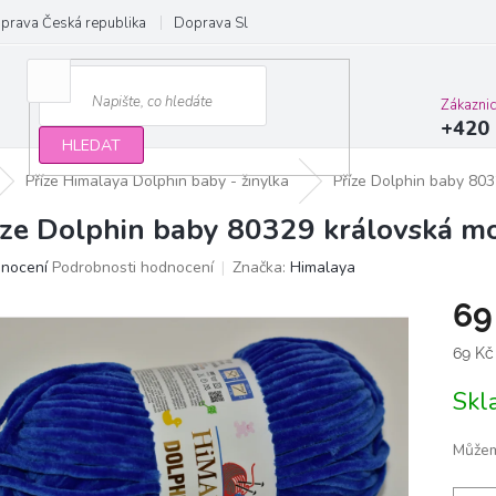
prava Česká republika
Doprava Slovensko a EU
Obchodní podmínky
Zákazni
+420 
HLEDAT
Příze Himalaya Dolphin baby - žinylka
Příze Dolphin baby 80
íze Dolphin baby 80329 královská m
ěrné
dnocení
Podrobnosti hodnocení
Značka:
Himalaya
ocení
69
ktu
Měrn
69 Kč
cena:
Sk
iček.
Můžem