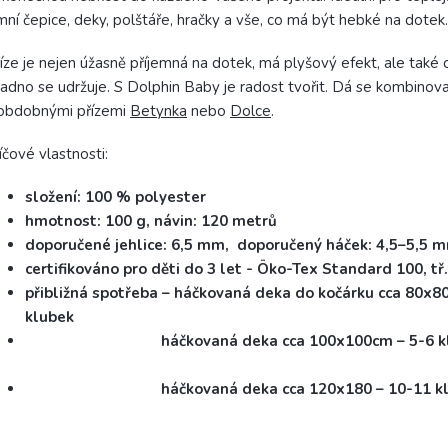
mní čepice, deky, polštáře, hračky a vše, co má být hebké na dotek.
íze je nejen úžasně příjemná na dotek, má plyšový efekt, ale také 
adno se udržuje. S Dolphin Baby je radost tvořit. Dá se kombinov
 obdobnými přízemi
Betynka
nebo
Dolce
.
íčové vlastnosti:
složení: 100 % polyester
hmotnost: 100 g, návin: 120 metrů
doporučené jehlice: 6,5 mm, doporučený háček: 4,5–5,5 
certifikováno pro děti do 3 let - Öko-Tex Standard 100, tř. 
přibližná spotřeba – háčkovaná deka do kočárku cca 80x8
klubek
háčkovaná deka cca 100x100cm – 5-6 
háčkovaná deka cca 120x180 – 10-11