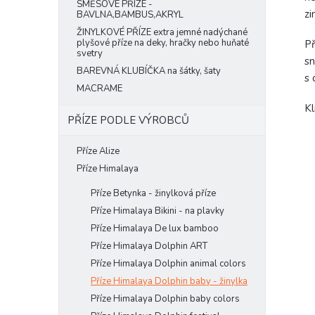
SMĚSOVÉ PŘÍZE -
zi
BAVLNA,BAMBUS,AKRYL
ŽINYLKOVÉ PŘÍZE extra jemné nadýchané
plyšové příze na deky, hračky nebo huňaté
Př
svetry
sn
BAREVNÁ KLUBÍČKA na šátky, šaty
s
MACRAME
Kl
PŘÍZE PODLE VÝROBCŮ
Příze Alize
Příze Himalaya
Příze Betynka - žinylková příze
Příze Himalaya Bikini - na plavky
Příze Himalaya De lux bamboo
Příze Himalaya Dolphin ART
Příze Himalaya Dolphin animal colors
Příze Himalaya Dolphin baby - žinylka
Příze Himalaya Dolphin baby colors