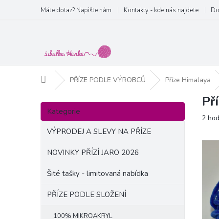
Přejít
Máte dotaz? Napište nám
Kontakty - kde nás najdete
Do
na
obsah
Domů
PŘÍZE PODLE VÝROBCŮ
Příze Himalaya
Př
P
Přeskočit
o
Kategorie
kategorie
Prům
2 ho
s
hodn
t
VÝPRODEJ A SLEVY NA PŘÍZE
produ
r
je
a
NOVINKY PŘÍZÍ JARO 2026
4,0
n
z
Šité tašky - limitovaná nabídka
5
n
hvězd
í
PŘÍZE PODLE SLOŽENÍ
p
a
100% MIKROAKRYL
n