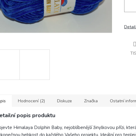
Detail
TI
pis
Hodnocení (2)
Diskuze
Značka
Ostatní info
etailní popis produktu
jevte Himalaya Dolphin Baby, nejoblíbenější žinylkovou přízi, která
konečnou hebkost do každého Vašeho projektu. Ideální pro teplejš