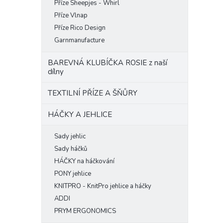
Příze Sheepjes - Whirl
Příze Vlnap
Příze Rico Design
Garnmanufacture
BAREVNÁ KLUBÍČKA ROSIE z naší
dílny
TEXTILNÍ PŘÍZE A ŠŇŮRY
HÁČKY A JEHLICE
Sady jehlic
Sady háčků
HÁČKY na háčkování
PONY jehlice
KNITPRO - KnitPro jehlice a háčky
ADDI
PRYM ERGONOMICS