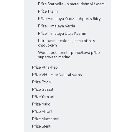
Příze Starbella - s metalickým vláknem
Příže Tilsim
Příze Himalaya Yildiz - příplet s flitry
Příze Himalaya Verda
Příze Himalaya Ultra Kasmir
Ultra kasmir color - jemná příze s
chloupkem
Wool socks print - ponožková příze
superwash merino
Příze Vlna-hep
Příze VH - Fine Natural yarns
Příze Etrofil
Příze Gazzal
Příze Yarn art
Příze Nako
Příze Mirafil
Příze Maccaroni
Příze Stenli