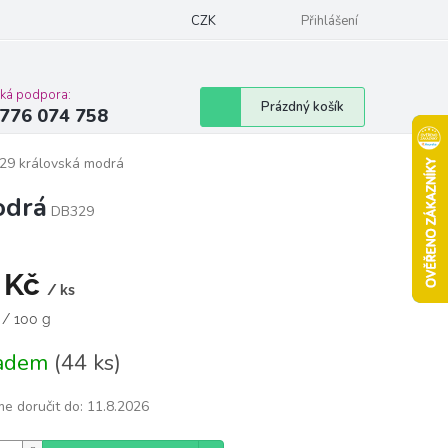
Podmínky ochrany osobních údajů
CZK
Moje objednávka
Přihlášení
Vrácení zbož
cká podpora:
Nákupní
Prázdný košík
776 074 758
košík
329 královská modrá
odrá
DB329
 Kč
/ ks
á
 / 100 g
ladem
(44 ks)
e doručit do:
11.8.2026