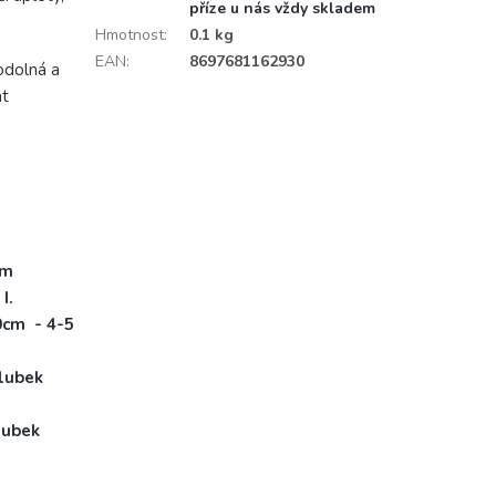
příze u nás vždy skladem
Hmotnost
:
0.1 kg
EAN
:
8697681162930
odolná a
at
mm
I.
0cm - 4-5
klubek
 klubek