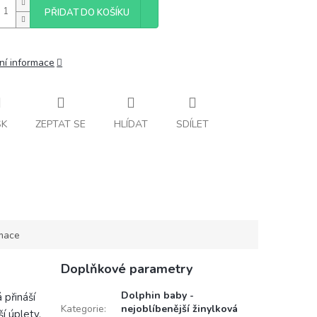
PŘIDAT DO KOŠÍKU
ní informace
SK
ZEPTAT SE
HLÍDAT
SDÍLET
rmace
Doplňkové parametry
Dolphin baby -
 přináší
Kategorie
:
nejoblíbenější žinylková
í úplety,