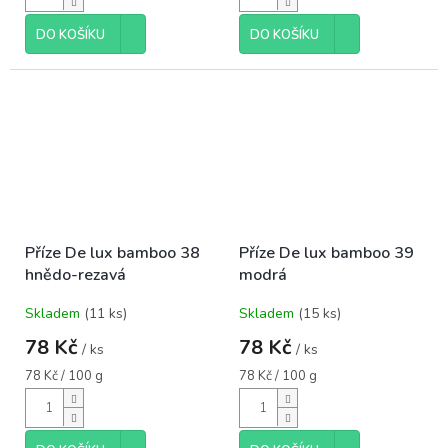
DO KOŠÍKU
DO KOŠÍKU
Příze De lux bamboo 38
Příze De lux bamboo 39
hnědo-rezavá
modrá
Skladem
(11 ks)
Skladem
(15 ks)
78 Kč
78 Kč
/ ks
/ ks
Měrná
Měrná
78 Kč / 100 g
78 Kč / 100 g
cena:
cena: