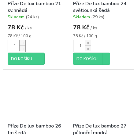
Příze De lux bamboo 21
Příze De lux bamboo 24
sv.hnědá
světlounká šedá
Skladem
(24 ks)
Skladem
(29 ks)
Průměrné
Průměrné
hodnocení
hodnocení
78 Kč
78 Kč
/ ks
/ ks
produktu
produktu
je
je
Měrná
Měrná
78 Kč / 100 g
78 Kč / 100 g
5,0
5,0
cena:
cena:
z
z
5
5
hvězdiček.
hvězdiček.
DO KOŠÍKU
DO KOŠÍKU
Příze De lux bamboo 26
Příze De lux bamboo 27
tm.šedá
půlnoční modrá