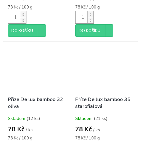
Měrná
Měrná
78 Kč / 100 g
78 Kč / 100 g
cena:
cena:
DO KOŠÍKU
DO KOŠÍKU
Příze De lux bamboo 32
Příze De lux bamboo 35
oliva
starofialová
Skladem
(12 ks)
Skladem
(21 ks)
78 Kč
78 Kč
/ ks
/ ks
Měrná
Měrná
78 Kč / 100 g
78 Kč / 100 g