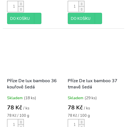
cena:
cena:
DO KOŠÍKU
DO KOŠÍKU
Příze De lux bamboo 36
Příze De lux bamboo 37
kouřově šedá
tmavě šedá
Skladem
(18 ks)
Skladem
(29 ks)
78 Kč
78 Kč
/ ks
/ ks
Měrná
Měrná
78 Kč / 100 g
78 Kč / 100 g
cena:
cena: