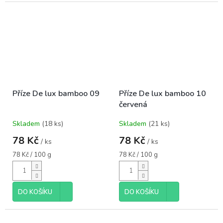
Příze De lux bamboo 09
Příze De lux bamboo 10
červená
Skladem
(18 ks)
Skladem
(21 ks)
78 Kč
78 Kč
/ ks
/ ks
Měrná
Měrná
78 Kč / 100 g
78 Kč / 100 g
cena:
cena:
DO KOŠÍKU
DO KOŠÍKU