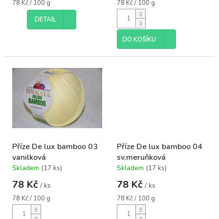
je
je
Měrná
Měrná
78 Kč / 100 g
78 Kč / 100 g
5,0
5,0
cena:
cena:
DETAIL
z
z
5
5
hvězdiček.
hvězdiček.
DO KOŠÍKU
Příze De lux bamboo 03
Příze De lux bamboo 04
vanilková
sv.meruňková
Skladem
(17 ks)
Skladem
(17 ks)
Průměrné
Průměrné
hodnocení
hodnocení
78 Kč
78 Kč
/ ks
/ ks
produktu
produktu
je
je
Měrná
Měrná
78 Kč / 100 g
78 Kč / 100 g
5,0
5,0
cena:
cena:
z
z