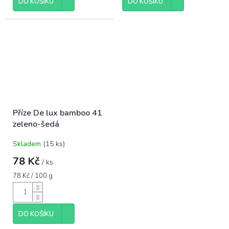
DO KOŠÍKU
DO KOŠÍKU
Příze De lux bamboo 41
zeleno-šedá
Skladem
(15 ks)
78 Kč
/ ks
Měrná
78 Kč / 100 g
cena:
DO KOŠÍKU