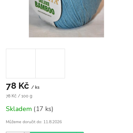
78 Kč
/ ks
Měrná
78 Kč / 100 g
cena:
Skladem
(17 ks)
Můžeme doručit do:
11.8.2026