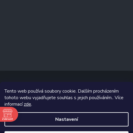
Tento web používá soubory cookie. Dalším procházením
Copyright 2026
www.prizealize.cz
. Všechna práva vyhrazena.
tohoto webu vyjadřujete souhlas s jejich používáním.. Více
informací
zde
.
Grafický návrh vytvořil a na Shoptet implementoval
Tomáš Hlad
&
Shoptetak.cz
.
Nastavení
Zobrazit
ě
Vytvořil Shoptet