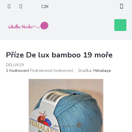
Přejít
CZK
na
obsah
Nákupní
košík
Příze De lux bamboo 19 moře
DELUX19
Průměrné
1 hodnocení
Podrobnosti hodnocení
Značka:
Himalaya
hodnocení
produktu
je
5,0
z
5
hvězdiček.