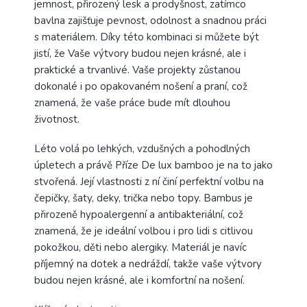
jemnost, přirozený lesk a prodyšnost, zatímco
bavlna zajišťuje pevnost, odolnost a snadnou práci
s materiálem. Díky této kombinaci si můžete být
jistí, že Vaše výtvory budou nejen krásné, ale i
praktické a trvanlivé. Vaše projekty zůstanou
dokonalé i po opakovaném nošení a praní, což
znamená, že vaše práce bude mít dlouhou
životnost.
Léto volá po lehkých, vzdušných a pohodlných
úpletech a právě Příze De lux bamboo je na to jako
stvořená. Její vlastnosti z ní činí perfektní volbu na
čepičky, šaty, deky, trička nebo topy. Bambus je
přirozeně hypoalergenní a antibakteriální, což
znamená, že je ideální volbou i pro lidi s citlivou
pokožkou, děti nebo alergiky. Materiál je navíc
příjemný na dotek a nedráždí, takže vaše výtvory
budou nejen krásné, ale i komfortní na nošení.