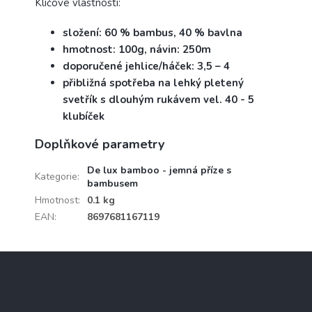
Klíčové vlastnosti:
složení: 60 % bambus, 40 % bavlna
hmotnost: 100g, návin: 250m
doporučené jehlice/háček: 3,5 – 4
přibližná spotřeba na lehký pletený
svetřík s dlouhým rukávem vel. 40 - 5
klubíček
Doplňkové parametry
De lux bamboo - jemná příze s
Kategorie
:
bambusem
Hmotnost
:
0.1 kg
EAN
:
8697681167119
Z
á
p
a