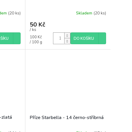
adem
(20 ks)
Skladem
(20 ks)
50 Kč
/ ks
Měrná
100 Kč
ŠÍKU
DO KOŠÍKU
cena:
/ 100 g
-zlatá
Příze Starbella - 14 černo-stříbrná