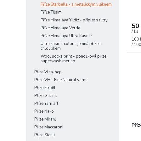
Příze Starbella - s metalickým vláknem
Příže Tilsim
Příze Himalaya Yildiz - příplet s flitry
50
Příze Himalaya Verda
/ ks
Příze Himalaya Ultra Kasmir
Měrn
100 
Ultra kasmir color - jemná příze s
cena:
/ 100
chloupkem
Wool socks print - ponožková příze
superwash merino
Příze Vlna-hep
Příze VH - Fine Natural yarns
Příze Etrofil
Příze Gazzal
Příze Yarn art
Příze Nako
Příze Mirafil
Pří
Příze Maccaroni
Příze Stenli