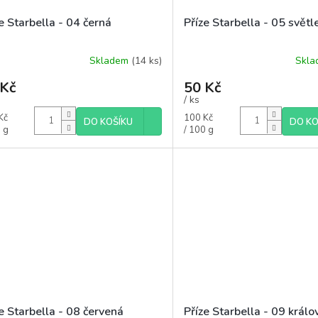
e Starbella - 04 černá
Příze Starbella - 05 svět
Skladem
(14 ks)
Skl
 Kč
50 Kč
/ ks
á
Měrná
Kč
100 Kč
DO KOŠÍKU
DO KO
cena:
 g
/ 100 g
e Starbella - 08 červená
Příze Starbella - 09 králo