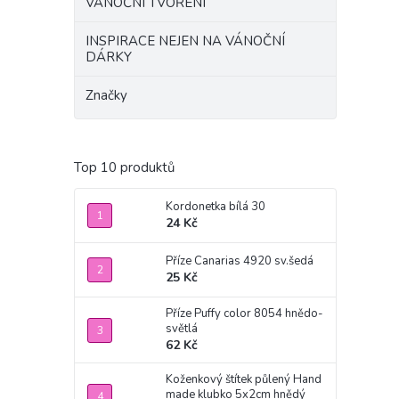
VÁNOČNÍ TVOŘENÍ
INSPIRACE NEJEN NA VÁNOČNÍ
DÁRKY
Značky
Top 10 produktů
Kordonetka bílá 30
24 Kč
Příze Canarias 4920 sv.šedá
25 Kč
Příze Puffy color 8054 hnědo-
světlá
62 Kč
Koženkový štítek půlený Hand
made klubko 5x2cm hnědý