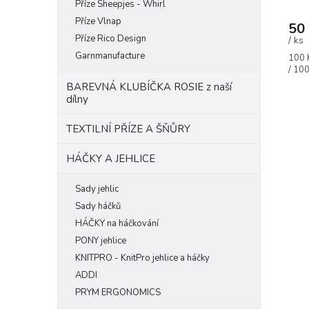
Příze Sheepjes - Whirl
Příze Vlnap
50
Příze Rico Design
/ ks
Garnmanufacture
Měrn
100 
cena:
/ 100
BAREVNÁ KLUBÍČKA ROSIE z naší
dílny
TEXTILNÍ PŘÍZE A ŠŇŮRY
HÁČKY A JEHLICE
Sady jehlic
Sady háčků
HÁČKY na háčkování
PONY jehlice
KNITPRO - KnitPro jehlice a háčky
ADDI
PRYM ERGONOMICS