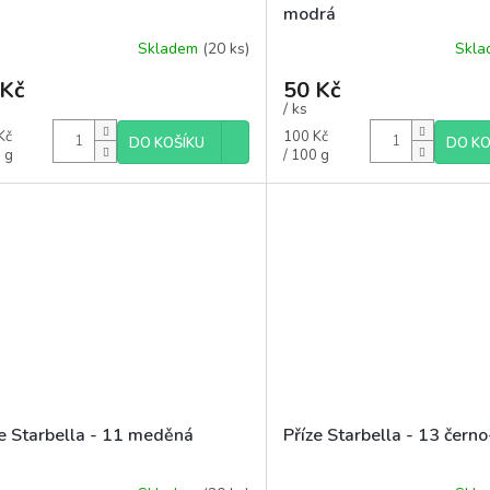
modrá
Skladem
(20 ks)
Skl
 Kč
50 Kč
/ ks
á
Měrná
Kč
100 Kč
DO KOŠÍKU
DO KO
cena:
 g
/ 100 g
ze Starbella - 11 meděná
Příze Starbella - 13 černo