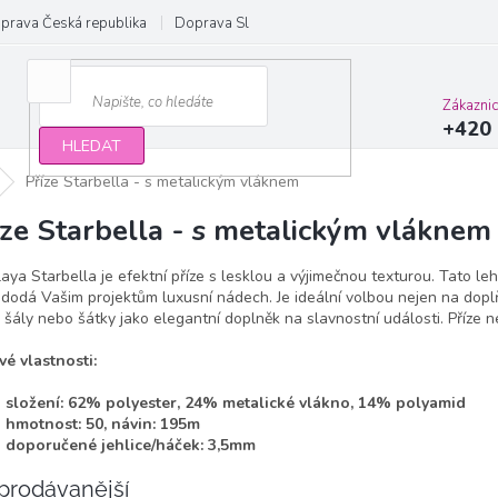
prava Česká republika
Doprava Slovensko a EU
Obchodní podmínky
Zákazni
+420 
HLEDAT
Příze Starbella - s metalickým vláknem
íze Starbella - s metalickým vláknem
aya Starbella je efektní příze s lesklou a výjimečnou texturou. Tato leh
 dodá Vašim projektům luxusní nádech. Je ideální volbou nejen na doplň
 šály nebo šátky jako elegantní doplněk na slavnostní události. Příze n
vé vlastnosti:
složení: 62% polyester, 24% metalické vlákno, 14% polyamid
hmotnost: 50, návin: 195m
doporučené jehlice/háček: 3,5mm
prodávanější