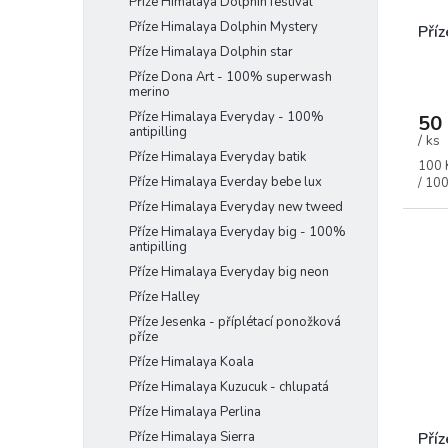
Příze Himalaya Dolphin festival
Příze Himalaya Dolphin Mystery
Příz
Příze Himalaya Dolphin star
Příze Dona Art - 100% superwash
merino
Příze Himalaya Everyday - 100%
50
antipilling
/ ks
Příze Himalaya Everyday batik
Měrn
100 
Příze Himalaya Everday bebe lux
cena:
/ 100
Příze Himalaya Everyday new tweed
Příze Himalaya Everyday big - 100%
antipilling
Příze Himalaya Everyday big neon
Příze Halley
Příze Jesenka - příplétací ponožková
příze
Příze Himalaya Koala
Příze Himalaya Kuzucuk - chlupatá
Příze Himalaya Perlina
Příze Himalaya Sierra
Příz