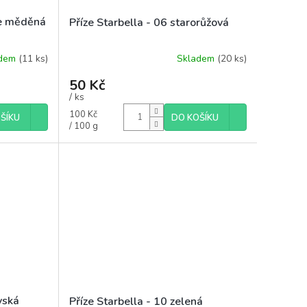
le měděná
Příze Starbella - 06 starorůžová
adem
(11 ks)
Skladem
(20 ks)
50 Kč
/ ks
Měrná
100 Kč
ŠÍKU
DO KOŠÍKU
cena:
/ 100 g
vská
Příze Starbella - 10 zelená