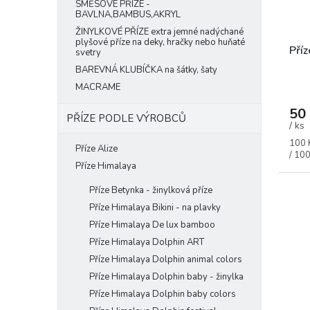
o
SMĚSOVÉ PŘÍZE -
BAVLNA,BAMBUS,AKRYL
d
ŽINYLKOVÉ PŘÍZE extra jemné nadýchané
u
plyšové příze na deky, hračky nebo huňaté
k
Příz
svetry
t
BAREVNÁ KLUBÍČKA na šátky, šaty
ů
MACRAME
50
PŘÍZE PODLE VÝROBCŮ
/ ks
Měrn
100 
Příze Alize
cena:
/ 100
Příze Himalaya
Příze Betynka - žinylková příze
Příze Himalaya Bikini - na plavky
Příze Himalaya De lux bamboo
Příze Himalaya Dolphin ART
Příze Himalaya Dolphin animal colors
Příze Himalaya Dolphin baby - žinylka
Příze Himalaya Dolphin baby colors