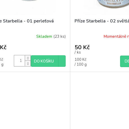
e Starbella - 01 perleťová
Příze Starbella - 02 světl
Skladem
(23 ks)
Momentálně 
 Kč
50 Kč
/ ks
á
Měrná
Kč
100 Kč
DO KOŠÍKU
DE
cena:
 g
/ 100 g