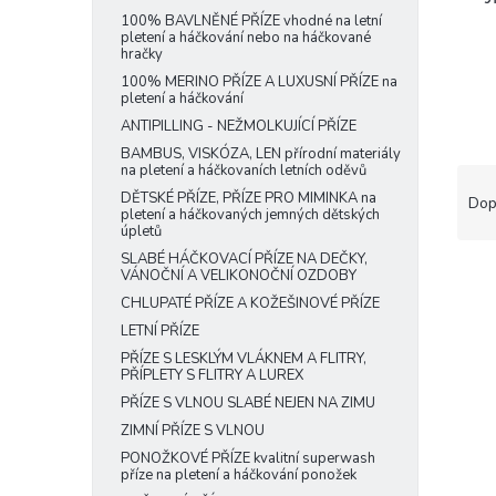
e
100% BAVLNĚNÉ PŘÍZE vhodné na letní
pletení a háčkování nebo na háčkované
l
hračky
100% MERINO PŘÍZE A LUXUSNÍ PŘÍZE na
pletení a háčkování
ANTIPILLING - NEŽMOLKUJÍCÍ PŘÍZE
BAMBUS, VISKÓZA, LEN přírodní materiály
na pletení a háčkovaních letních oděvů
Ř
a
DĚTSKÉ PŘÍZE, PŘÍZE PRO MIMINKA na
Dop
pletení a háčkovaných jemných dětských
z
úpletů
e
SLABÉ HÁČKOVACÍ PŘÍZE NA DEČKY,
n
VÁNOČNÍ A VELIKONOČNÍ OZDOBY
í
CHLUPATÉ PŘÍZE A KOŽEŠINOVÉ PŘÍZE
p
V
LETNÍ PŘÍZE
r
ý
PŘÍZE S LESKLÝM VLÁKNEM A FLITRY,
o
PŘÍPLETY S FLITRY A LUREX
p
d
PŘÍZE S VLNOU SLABÉ NEJEN NA ZIMU
i
u
s
ZIMNÍ PŘÍZE S VLNOU
k
p
PONOŽKOVÉ PŘÍZE kvalitní superwash
t
příze na pletení a háčkování ponožek
r
ů