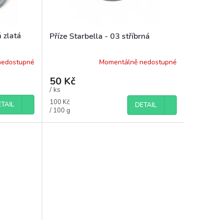
á zlatá
Příze Starbella - 03 stříbrná
nedostupné
Momentálně nedostupné
50 Kč
/ ks
Měrná
100 Kč
TAIL
DETAIL
cena:
/ 100 g