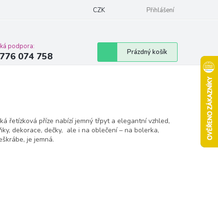
Podmínky ochrany osobních údajů
CZK
Moje objednávka
Přihlášení
Vrácení zbož
cká podpora:
Nákupní
Prázdný košík
776 074 758
košík
ká řetízková příze nabízí jemný třpyt a elegantní vzhled,
ky, dekorace, dečky, ale i na oblečení – na bolerka,
eškrábe, je jemná.