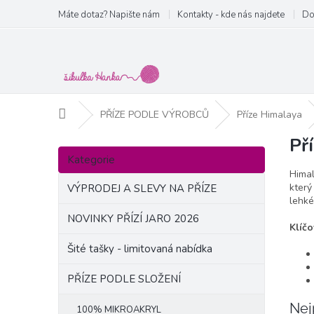
Přejít
Máte dotaz? Napište nám
Kontakty - kde nás najdete
Do
na
obsah
Domů
PŘÍZE PODLE VÝROBCŮ
Příze Himalaya
Př
P
Přeskočit
o
Kategorie
kategorie
s
Himal
t
který
VÝPRODEJ A SLEVY NA PŘÍZE
lehké
r
a
NOVINKY PŘÍZÍ JARO 2026
Klíčo
n
Šité tašky - limitovaná nabídka
n
í
PŘÍZE PODLE SLOŽENÍ
p
a
Nej
100% MIKROAKRYL
n