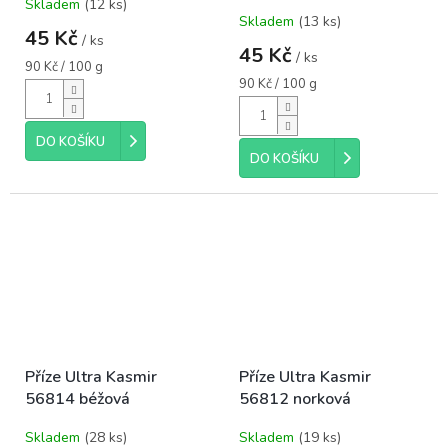
Skladem
(12 ks)
Průměrné
Skladem
(13 ks)
hodnocení
45 Kč
/ ks
produktu
45 Kč
/ ks
je
Měrná
90 Kč / 100 g
5,0
cena:
Měrná
90 Kč / 100 g
cena:
z
5
hvězdiček.
DO KOŠÍKU
DO KOŠÍKU
Příze Ultra Kasmir
Příze Ultra Kasmir
56814 béžová
56812 norková
Skladem
(28 ks)
Skladem
(19 ks)