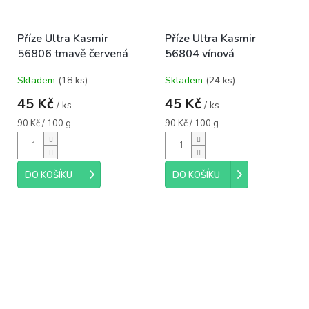
Příze Ultra Kasmir
Příze Ultra Kasmir
56806 tmavě červená
56804 vínová
Skladem
(18 ks)
Skladem
(24 ks)
45 Kč
45 Kč
/ ks
/ ks
Měrná
Měrná
90 Kč / 100 g
90 Kč / 100 g
cena:
cena:
DO KOŠÍKU
DO KOŠÍKU