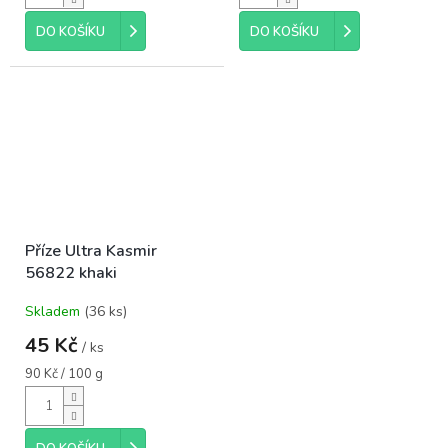
DO KOŠÍKU
DO KOŠÍKU
Příze Ultra Kasmir
56822 khaki
Skladem
(36 ks)
45 Kč
/ ks
Měrná
90 Kč / 100 g
cena: