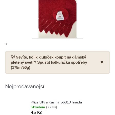
<
💡 Nevíte, kolik klubíček koupit na dámský
▼
pletený svetr? Spustit kalkulačku spotřeby
(175m/50g)
Nejprodávanější
Zvolte dámskou velikost svetru:
Příze Ultra Kasmir 56813 hnědá
Skladem
(22 ks)
45 Kč
Přibližná spotřeba na klasický svetr: