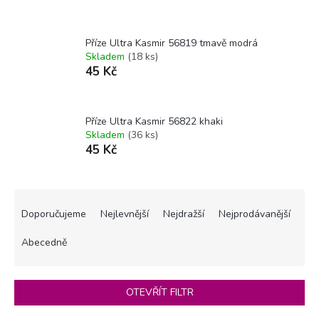
7 klubíček
Příze Ultra Kasmir 56819 tmavě modrá
(Orientační metráž: cca 1100 m)
Skladem
(18 ks)
45 Kč
Příze Ultra Kasmir 56822 khaki
Skladem
(36 ks)
45 Kč
Ř
a
Doporučujeme
Nejlevnější
Nejdražší
Nejprodávanější
z
e
Abecedně
n
í
p
OTEVŘÍT FILTR
r