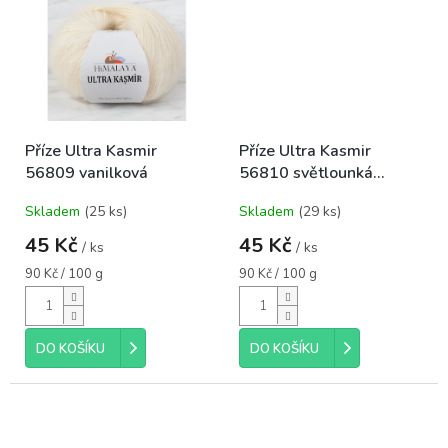
Příze Ultra Kasmir
Příze Ultra Kasmir
56809 vanilková
56810 světlounká
béžová
Skladem
(25 ks)
Skladem
(29 ks)
45 Kč
45 Kč
/ ks
/ ks
Měrná
Měrná
90 Kč / 100 g
90 Kč / 100 g
cena:
cena:
DO KOŠÍKU
DO KOŠÍKU