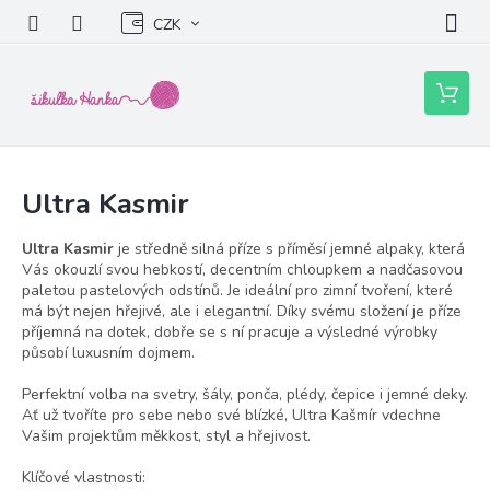
Přejít
CZK
na
obsah
Nákupní
košík
Ultra Kasmir
Ultra Kasmir
je středně silná příze s příměsí jemné alpaky, která
Vás okouzlí svou hebkostí, decentním chloupkem a nadčasovou
paletou pastelových odstínů. Je ideální pro zimní tvoření, které
má být nejen hřejivé, ale i elegantní. Díky svému složení je příze
příjemná na dotek, dobře se s ní pracuje a výsledné výrobky
působí luxusním dojmem.
Perfektní volba na svetry, šály, ponča, plédy, čepice i jemné deky.
Ať už tvoříte pro sebe nebo své blízké, Ultra Kašmír vdechne
Vašim projektům měkkost, styl a hřejivost.
Klíčové vlastnosti: