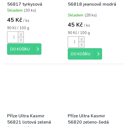
56817 tyrkysová
56818 jeansově modrá
Skladem
(30 ks)
Průměrné
Skladem
(28 ks)
hodnocení
45 Kč
/ ks
produktu
45 Kč
/ ks
je
Měrná
90 Kč / 100 g
5,0
cena:
Měrná
90 Kč / 100 g
cena:
z
5
hvězdiček.
DO KOŠÍKU
DO KOŠÍKU
Příze Ultra Kasmir
Příze Ultra Kasmir
56821 listová zelená
56820 zeleno-šedá