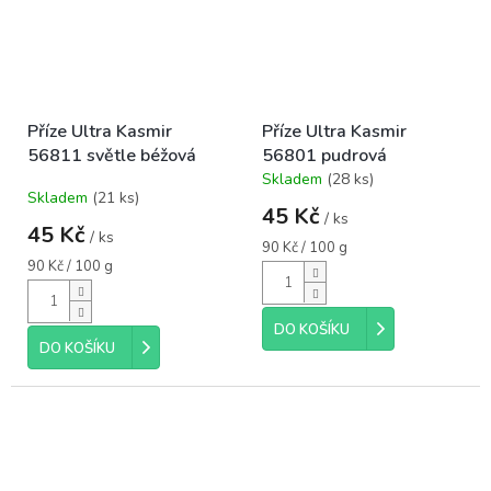
Příze Ultra Kasmir
Příze Ultra Kasmir
56811 světle béžová
56801 pudrová
Skladem
(28 ks)
Průměrné
Skladem
(21 ks)
hodnocení
45 Kč
/ ks
produktu
45 Kč
/ ks
je
Měrná
90 Kč / 100 g
5,0
Měrná
cena:
90 Kč / 100 g
cena:
z
5
hvězdiček.
DO KOŠÍKU
DO KOŠÍKU