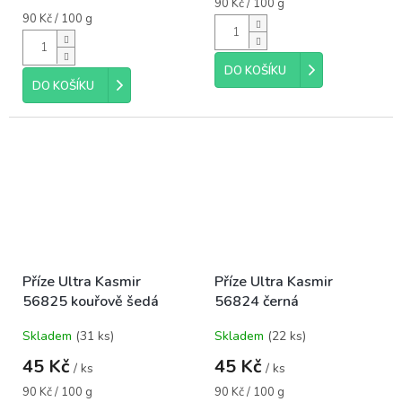
je
Měrná
90 Kč / 100 g
5,0
Měrná
cena:
90 Kč / 100 g
cena:
z
5
hvězdiček.
DO KOŠÍKU
DO KOŠÍKU
Příze Ultra Kasmir
Příze Ultra Kasmir
56825 kouřově šedá
56824 černá
Skladem
(31 ks)
Skladem
(22 ks)
45 Kč
45 Kč
/ ks
/ ks
Měrná
Měrná
90 Kč / 100 g
90 Kč / 100 g