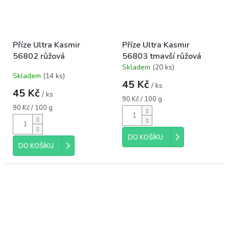
Příze Ultra Kasmir
Příze Ultra Kasmir
56802 růžová
56803 tmavší růžová
Skladem
(20 ks)
Průměrné
Skladem
(14 ks)
hodnocení
45 Kč
/ ks
produktu
45 Kč
/ ks
je
Měrná
90 Kč / 100 g
5,0
Měrná
cena:
90 Kč / 100 g
cena:
z
5
hvězdiček.
DO KOŠÍKU
DO KOŠÍKU