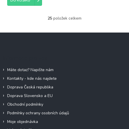
DO KOŠÍKU
25
položek celkem
O
v
l
Z
á
á
d
p
a
c
a
Informace pro vás
í
t
p
í
r
Máte dotaz? Napište nám
v
Kontakty - kde nás najdete
k
y
Doprava Česká republika
v
Doprava Slovensko a EU
ý
p
Obchodní podmínky
i
Podmínky ochrany osobních údajů
s
u
Moje objednávka