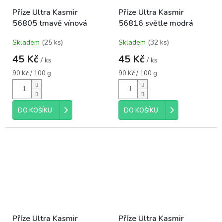
Příze Ultra Kasmir
Příze Ultra Kasmir
56805 tmavě vínová
56816 světle modrá
Skladem
(25 ks)
Skladem
(32 ks)
45 Kč
45 Kč
/ ks
/ ks
Měrná
Měrná
90 Kč / 100 g
90 Kč / 100 g
cena:
cena:
DO KOŠÍKU
DO KOŠÍKU
Příze Ultra Kasmir
Příze Ultra Kasmir