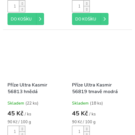
cena:
cena:
DO KOŠÍKU
DO KOŠÍKU
Příze Ultra Kasmir
Příze Ultra Kasmir
56813 hnědá
56819 tmavě modrá
Skladem
(22 ks)
Skladem
(18 ks)
45 Kč
45 Kč
/ ks
/ ks
Měrná
Měrná
90 Kč / 100 g
90 Kč / 100 g
cena:
cena: