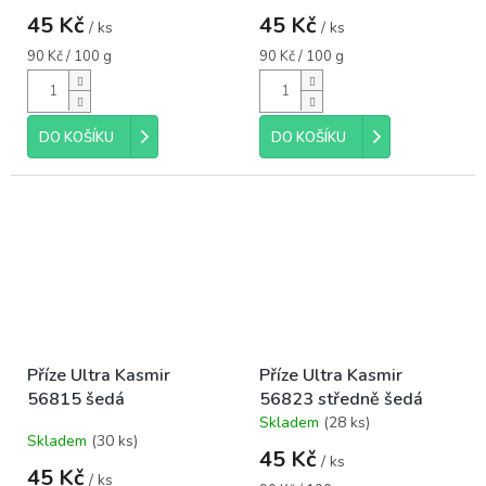
45 Kč
45 Kč
/ ks
/ ks
Měrná
Měrná
90 Kč / 100 g
90 Kč / 100 g
cena:
cena:
DO KOŠÍKU
DO KOŠÍKU
Příze Ultra Kasmir
Příze Ultra Kasmir
56815 šedá
56823 středně šedá
Skladem
(28 ks)
Průměrné
Skladem
(30 ks)
hodnocení
45 Kč
/ ks
produktu
45 Kč
/ ks