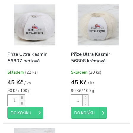
o
V
d
ý
u
p
k
i
t
s
ů
p
r
o
Příze Ultra Kasmir
Příze Ultra Kasmir
d
56807 perlová
56808 krémová
u
k
Skladem
(22 ks)
Skladem
(20 ks)
t
ů
45 Kč
45 Kč
/ ks
/ ks
Měrná
Měrná
90 Kč / 100 g
90 Kč / 100 g
cena:
cena:
DO KOŠÍKU
DO KOŠÍKU