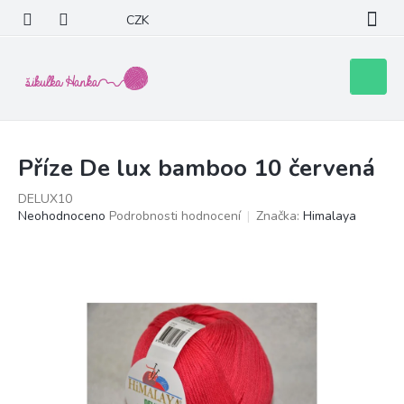
Přejít
CZK
na
obsah
Nákupní
košík
Příze De lux bamboo 10 červená
DELUX10
Průměrné
Neohodnoceno
Podrobnosti hodnocení
Značka:
Himalaya
hodnocení
produktu
je
0,0
z
5
hvězdiček.