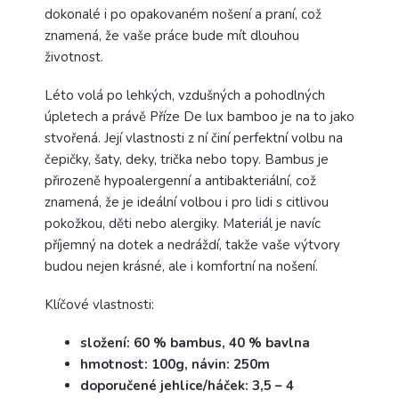
dokonalé i po opakovaném nošení a praní, což
znamená, že vaše práce bude mít dlouhou
životnost.
Léto volá po lehkých, vzdušných a pohodlných
úpletech a právě Příze De lux bamboo je na to jako
stvořená. Její vlastnosti z ní činí perfektní volbu na
čepičky, šaty, deky, trička nebo topy. Bambus je
přirozeně hypoalergenní a antibakteriální, což
znamená, že je ideální volbou i pro lidi s citlivou
pokožkou, děti nebo alergiky. Materiál je navíc
příjemný na dotek a nedráždí, takže vaše výtvory
budou nejen krásné, ale i komfortní na nošení.
Klíčové vlastnosti:
složení: 60 % bambus, 40 % bavlna
hmotnost: 100g, návin: 250m
doporučené jehlice/háček: 3,5 – 4