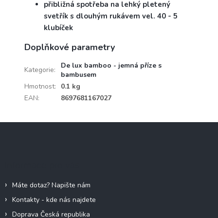
přibližná spotřeba na lehký pletený
svetřík s dlouhým rukávem vel. 40 - 5
klubíček
Doplňkové parametry
De lux bamboo - jemná příze s
Kategorie
:
bambusem
Hmotnost
:
0.1 kg
EAN
:
8697681167027
Z
á
p
a
Informace pro vás
t
í
Máte dotaz? Napište nám
Kontakty - kde nás najdete
Doprava Česká republika