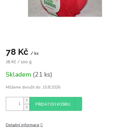
78 Kč
/ ks
Měrná
78 Kč / 100 g
cena:
Skladem
(21 ks)
Můžeme doručit do:
10.8.2026
PŘIDAT DO KOŠÍKU
Detailní informace