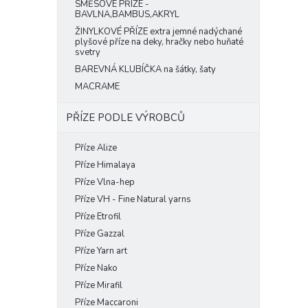
SMĚSOVÉ PŘÍZE -
BAVLNA,BAMBUS,AKRYL
ŽINYLKOVÉ PŘÍZE extra jemné nadýchané
plyšové příze na deky, hračky nebo huňaté
svetry
BAREVNÁ KLUBÍČKA na šátky, šaty
MACRAME
PŘÍZE PODLE VÝROBCŮ
Příze Alize
Příze Himalaya
Příze Vlna-hep
Příze VH - Fine Natural yarns
Příze Etrofil
Příze Gazzal
Příze Yarn art
Příze Nako
Příze Mirafil
Příze Maccaroni