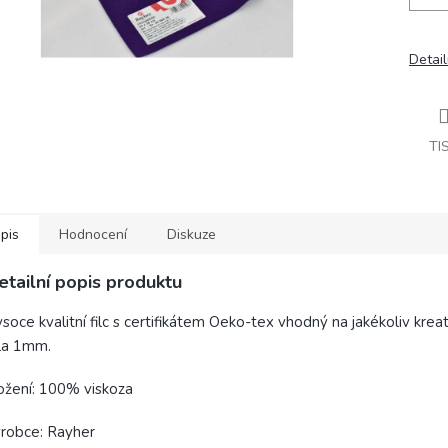
Detail
TI
pis
Hodnocení
Diskuze
etailní popis produktu
soce kvalitní filc s certifikátem Oeko-tex vhodný na jakékoliv kreati
la 1mm.
ožení: 100% viskoza
robce: Rayher