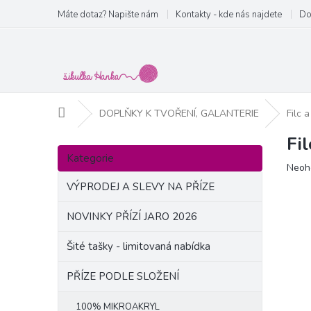
Přejít
Máte dotaz? Napište nám
Kontakty - kde nás najdete
Do
na
obsah
Domů
DOPLŇKY K TVOŘENÍ, GALANTERIE
Filc a
Fi
P
Přeskočit
o
Kategorie
kategorie
Prům
Neoh
s
hodn
t
VÝPRODEJ A SLEVY NA PŘÍZE
produ
r
je
a
NOVINKY PŘÍZÍ JARO 2026
0,0
n
z
Šité tašky - limitovaná nabídka
5
n
hvězd
í
PŘÍZE PODLE SLOŽENÍ
p
a
100% MIKROAKRYL
n