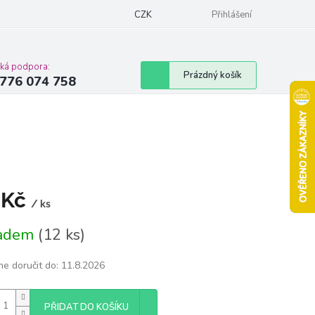
Podmínky ochrany osobních údajů
CZK
Moje objednávka
Přihlášení
Vrácení zbož
cká podpora:
Nákupní
Prázdný košík
776 074 758
košík
 Kč
/ ks
á
ladem
(12 ks)
e doručit do:
11.8.2026
PŘIDAT DO KOŠÍKU