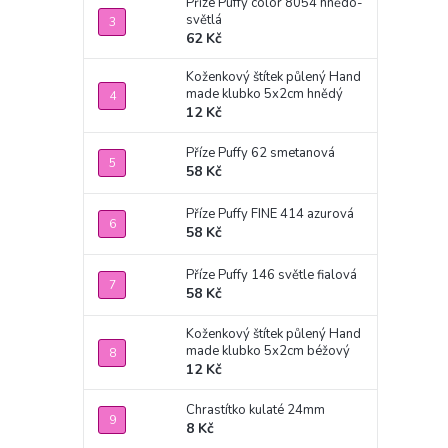
Příze Puffy color 8054 hnědo-
světlá
62 Kč
Koženkový štítek půlený Hand
made klubko 5x2cm hnědý
12 Kč
Příze Puffy 62 smetanová
58 Kč
Příze Puffy FINE 414 azurová
58 Kč
Příze Puffy 146 světle fialová
58 Kč
Koženkový štítek půlený Hand
made klubko 5x2cm béžový
12 Kč
Chrastítko kulaté 24mm
8 Kč