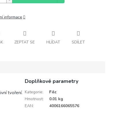
ní informace
SK
ZEPTAT SE
HLÍDAT
SDÍLET
Doplňkové parametry
Kategorie
:
Filc
vní tvoření.
Hmotnost
:
0.01 kg
EAN
:
4006166065576