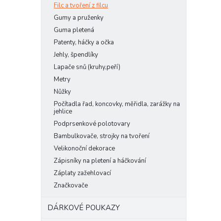
Filc a tvoření z filcu
Gumy a pruženky
Guma pletená
Patenty, háčky a očka
Jehly, špendlíky
Lapače snů (kruhy,peří)
Metry
Nůžky
Počítadla řad, koncovky, měřidla, zarážky na
jehlice
Podprsenkové polotovary
Bambulkovače, strojky na tvoření
Velikonoční dekorace
Zápisníky na pletení a háčkování
Záplaty zažehlovací
Značkovače
DÁRKOVÉ POUKAZY