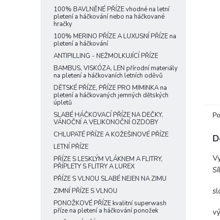
e
100% BAVLNĚNÉ PŘÍZE vhodné na letní
pletení a háčkování nebo na háčkované
l
hračky
100% MERINO PŘÍZE A LUXUSNÍ PŘÍZE na
pletení a háčkování
ANTIPILLING - NEŽMOLKUJÍCÍ PŘÍZE
BAMBUS, VISKÓZA, LEN přírodní materiály
na pletení a háčkovaních letních oděvů
DĚTSKÉ PŘÍZE, PŘÍZE PRO MIMINKA na
pletení a háčkovaných jemných dětských
úpletů
Po
SLABÉ HÁČKOVACÍ PŘÍZE NA DEČKY,
VÁNOČNÍ A VELIKONOČNÍ OZDOBY
CHLUPATÉ PŘÍZE A KOŽEŠINOVÉ PŘÍZE
D
LETNÍ PŘÍZE
Vy
PŘÍZE S LESKLÝM VLÁKNEM A FLITRY,
PŘÍPLETY S FLITRY A LUREX
Sí
PŘÍZE S VLNOU SLABÉ NEJEN NA ZIMU
sl
ZIMNÍ PŘÍZE S VLNOU
PONOŽKOVÉ PŘÍZE kvalitní superwash
příze na pletení a háčkování ponožek
vý