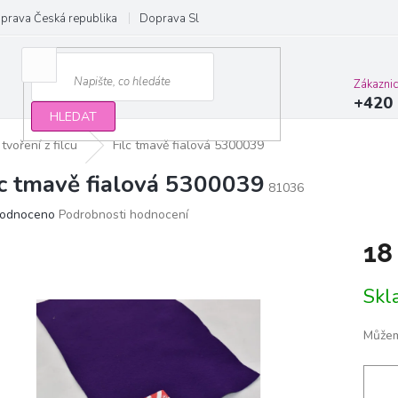
prava Česká republika
Doprava Slovensko a EU
Obchodní podmínky
Zákazni
+420 
HLEDAT
 tvoření z filcu
Filc tmavě fialová 5300039
lc tmavě fialová 5300039
81036
ěrné
odnoceno
Podrobnosti hodnocení
ocení
18
ktu
Měrn
Sk
cena:
iček.
Můžem