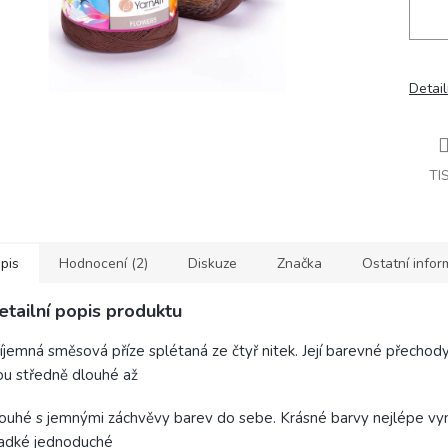
Detail
TI
pis
Hodnocení (2)
Diskuze
Značka
Ostatní info
etailní popis produktu
íjemná směsová příze splétaná ze čtyř nitek. Její barevné přechod
ou středně dlouhé až
ouhé s jemnými záchvěvy barev do sebe. Krásné barvy nejlépe vy
ladké jednoduché