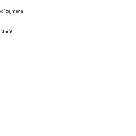
odí zejména
lštářů!