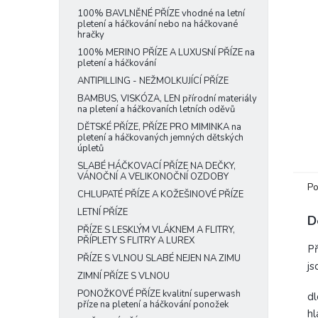
e
100% BAVLNĚNÉ PŘÍZE vhodné na letní
pletení a háčkování nebo na háčkované
l
hračky
100% MERINO PŘÍZE A LUXUSNÍ PŘÍZE na
pletení a háčkování
ANTIPILLING - NEŽMOLKUJÍCÍ PŘÍZE
BAMBUS, VISKÓZA, LEN přírodní materiály
na pletení a háčkovaních letních oděvů
DĚTSKÉ PŘÍZE, PŘÍZE PRO MIMINKA na
pletení a háčkovaných jemných dětských
úpletů
SLABÉ HÁČKOVACÍ PŘÍZE NA DEČKY,
VÁNOČNÍ A VELIKONOČNÍ OZDOBY
Po
CHLUPATÉ PŘÍZE A KOŽEŠINOVÉ PŘÍZE
LETNÍ PŘÍZE
D
PŘÍZE S LESKLÝM VLÁKNEM A FLITRY,
PŘÍPLETY S FLITRY A LUREX
Př
PŘÍZE S VLNOU SLABÉ NEJEN NA ZIMU
js
ZIMNÍ PŘÍZE S VLNOU
PONOŽKOVÉ PŘÍZE kvalitní superwash
dl
příze na pletení a háčkování ponožek
h