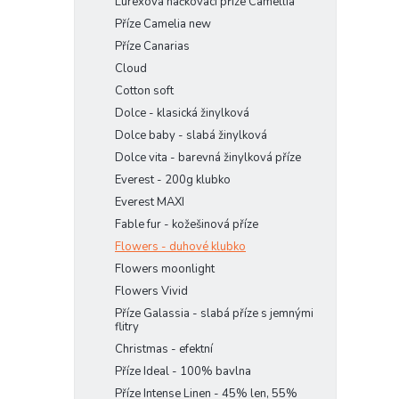
Lurexová háčkovací příze Camellia
Příze Camelia new
Příze Canarias
Cloud
Cotton soft
Dolce - klasická žinylková
Dolce baby - slabá žinylková
Dolce vita - barevná žinylková příze
Everest - 200g klubko
Everest MAXI
Fable fur - kožešinová příze
Flowers - duhové klubko
Flowers moonlight
Flowers Vivid
Příze Galassia - slabá příze s jemnými
flitry
Christmas - efektní
Příze Ideal - 100% bavlna
Příze Intense Linen - 45% len, 55%