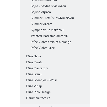
Sparkle - lurexová
Style - bavlna s viskózou
Stylish Alpaca
Summer - letní s lesklou nitkou
Summer dream
Symphony - s viskózou
Twisted Macrame 3mm VR
Příze Violet a Violet Melange
Příze Violet lurex
Příze Nako
Příze Mirafil
Příze Maccaroni
Příze Stenli
Příze Sheepjes - Whirl
Příze Vlnap
Příze Rico Design
Garnmanufacture