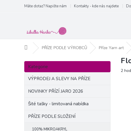
Přejít
Máte dotaz? Napište nám
Kontakty - kde nás najdete
Do
na
obsah
Domů
PŘÍZE PODLE VÝROBCŮ
Příze Yarn art
Fl
P
Přeskočit
o
Kategorie
kategorie
Prům
2 ho
s
hodn
t
VÝPRODEJ A SLEVY NA PŘÍZE
produ
r
je
a
NOVINKY PŘÍZÍ JARO 2026
5,0
n
z
Šité tašky - limitovaná nabídka
5
n
hvězd
í
PŘÍZE PODLE SLOŽENÍ
p
a
100% MIKROAKRYL
n