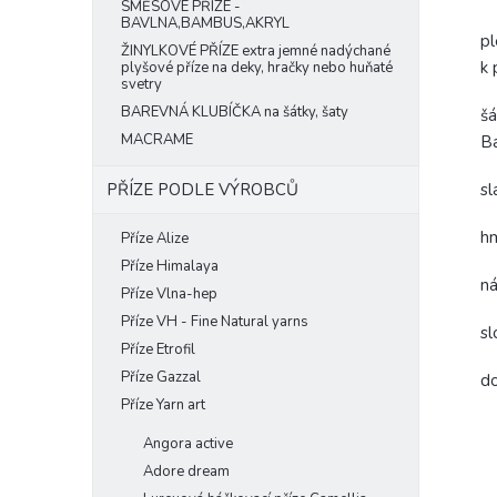
SMĚSOVÉ PŘÍZE -
BAVLNA,BAMBUS,AKRYL
pl
ŽINYLKOVÉ PŘÍZE extra jemné nadýchané
k 
plyšové příze na deky, hračky nebo huňaté
svetry
BAREVNÁ KLUBÍČKA na šátky, šaty
šá
MACRAME
Ba
sl
PŘÍZE PODLE VÝROBCŮ
h
Příze Alize
Příze Himalaya
n
Příze Vlna-hep
Příze VH - Fine Natural yarns
sl
Příze Etrofil
Příze Gazzal
do
Příze Yarn art
Angora active
Adore dream