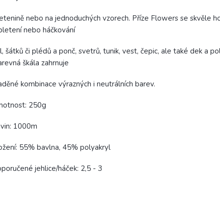
etenině nebo na jednoduchých vzorech. Příze Flowers se skvěle h
pletení nebo háčkování
l, šátků či plédů a ponč, svetrů, tunik, vest, čepic, ale také dek a po
revná škála zahrnuje
aděné kombinace výrazných i neutrálních barev.
motnost: 250g
ávin: 1000m
ožení: 55% bavlna, 45% polyakryl
poručené jehlice/háček: 2,5 - 3