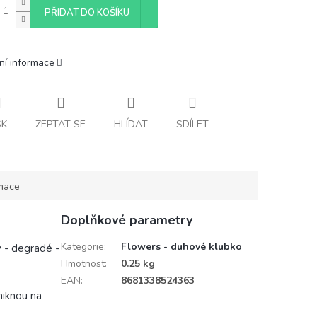
PŘIDAT DO KOŠÍKU
ní informace
SK
ZEPTAT SE
HLÍDAT
SDÍLET
rmace
Doplňkové parametry
Kategorie
:
Flowers - duhové klubko
y - degradé -
Hmotnost
:
0.25 kg
EAN
:
8681338524363
niknou na