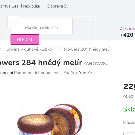
prava Česká republika
Doprava Slovensko a EU
Obchodní podmínky
Zákazni
+420 
HLEDAT
Flowers - duhové klubko
Flowers 284 hnědý melír
owers 284 hnědý melír
YAFLOW284
ěrné
dnocení
Podrobnosti hodnocení
Značka:
YarnArt
ocení
22
ktu
Měrn
91,60
cena:
Sk
iček.
Můžem