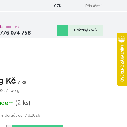
Podmínky ochrany osobních údajů
CZK
Moje objednávka
Přihlášení
Vrácení zbož
cká podpora:
Nákupní
Prázdný košík
776 074 758
košík
9 Kč
/ ks
á
 Kč / 100 g
ladem
(2 ks)
e doručit do:
7.8.2026