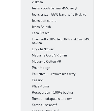
viskóza
Jeans - 55% balvna, 45% akryl
Jeans crazy - 55% bavlna, 45% akryl
Jeans soft colors
Jeans Splash
Lana Fresco
Linen soft - 30% len, 36% viskóza, 34%
bavlna
Lily - háčkovací
Macrame Cord VR 3mm
Macrame Cotton VR
Příze Mirage
Paillettes - lurexová nit s flitry
Passion
Příze Piuma
Rosegarden - 100% bavlna
Rumba - střapatá s lurexem
Samba - střapatá