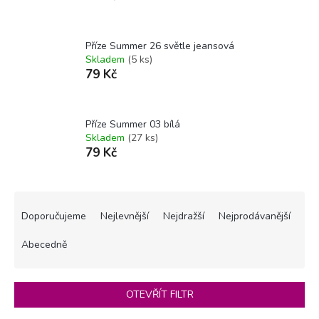
Příze Summer 26 světle jeansová
Přibližná spotřeba:
Skladem
(5 ks)
79 Kč
4 klubíčka
(Orientační metráž: cca 1200 m)
Příze Summer 03 bílá
Skladem
(27 ks)
79 Kč
Ř
a
Doporučujeme
Nejlevnější
Nejdražší
Nejprodávanější
z
e
Abecedně
n
í
p
OTEVŘÍT FILTR
r