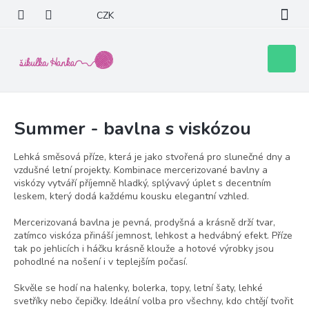
Přejít
CZK
na
obsah
Nákupní
košík
Summer - bavlna s viskózou
Lehká směsová příze, která je jako stvořená pro slunečné dny a
vzdušné letní projekty. Kombinace mercerizované bavlny a
viskózy vytváří příjemně hladký, splývavý úplet s decentním
leskem, který dodá každému kousku elegantní vzhled.
Mercerizovaná bavlna je pevná, prodyšná a krásně drží tvar,
zatímco viskóza přináší jemnost, lehkost a hedvábný efekt. Příze
tak po jehlicích i háčku krásně klouže a hotové výrobky jsou
pohodlné na nošení i v teplejším počasí.
Skvěle se hodí na halenky, bolerka, topy, letní šaty, lehké
svetříky nebo čepičky. Ideální volba pro všechny, kdo chtějí tvořit