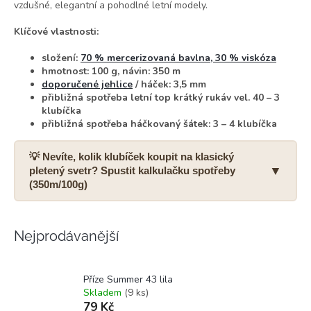
vzdušné, elegantní a pohodlné letní modely.
Klíčové vlastnosti:
složení:
70 % mercerizovaná bavlna, 30 % viskóza
hmotnost: 100 g, návin: 350 m
doporučené jehlice
/ háček: 3,5 mm
přibližná spotřeba letní top krátký rukáv vel. 40 – 3
klubíčka
přibližná spotřeba háčkovaný šátek: 3 – 4 klubíčka
💡 Nevíte, kolik klubíček koupit na klasický
▼
pletený svetr? Spustit kalkulačku spotřeby
(350m/100g)
Nejprodávanější
Co budete plést?
Dlouhý rukáv
Krátký rukáv
Příze Summer 43 lila
Zvolte dámskou velikost svetru:
Skladem
(9 ks)
79 Kč