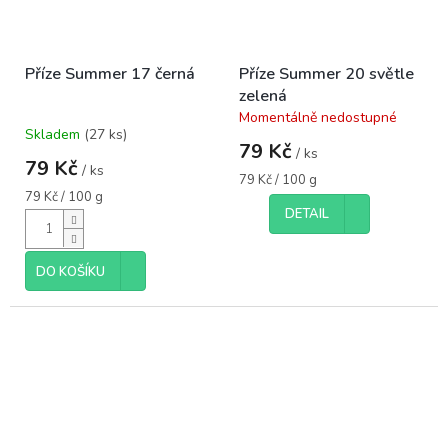
Příze Summer 17 černá
Příze Summer 20 světle
zelená
Momentálně nedostupné
Průměrné
Skladem
(27 ks)
hodnocení
79 Kč
/ ks
produktu
79 Kč
/ ks
je
Měrná
79 Kč / 100 g
5,0
Měrná
cena:
79 Kč / 100 g
cena:
DETAIL
z
5
hvězdiček.
DO KOŠÍKU