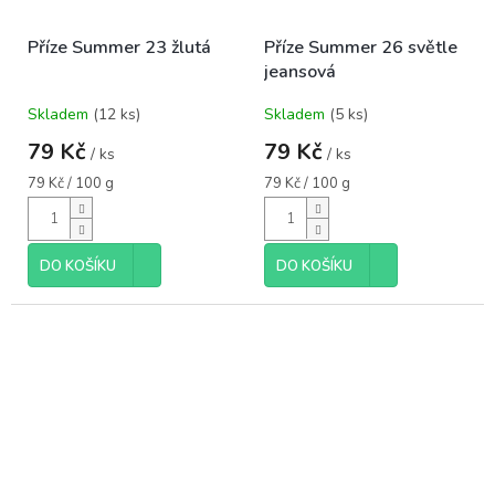
Příze Summer 23 žlutá
Příze Summer 26 světle
jeansová
Skladem
(12 ks)
Skladem
(5 ks)
79 Kč
79 Kč
/ ks
/ ks
Měrná
Měrná
79 Kč / 100 g
79 Kč / 100 g
cena:
cena:
DO KOŠÍKU
DO KOŠÍKU