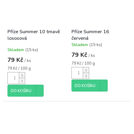
Příze Summer 10 tmavě
Příze Summer 16
lososová
červená
Skladem
(15 ks)
Průměrné
Skladem
(15 ks)
hodnocení
79 Kč
/ ks
produktu
79 Kč
/ ks
je
Měrná
79 Kč / 100 g
5,0
Měrná
cena:
79 Kč / 100 g
cena:
z
5
hvězdiček.
DO KOŠÍKU
DO KOŠÍKU