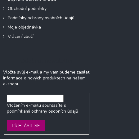
ý
p
Obchodní podmínky
i
Podmínky ochrany osobních údajů
s
u
Moje objednávka
Vrácení zboží
Odebírat newsletter
Vložte svůj e-mail a my vám budeme zasílat
informace o nových produktech na našem
e-shopu.
Vložením e-mailu souhlasíte s
podmínkami ochrany osobních údajů
PŘIHLÁSIT SE