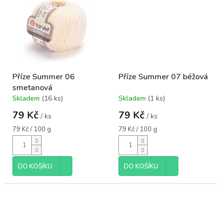
Příze Summer 06
Příze Summer 07 béžová
smetanová
Skladem
(16 ks)
Skladem
(1 ks)
Průměrné
Průměrné
hodnocení
hodnocení
79 Kč
79 Kč
/ ks
/ ks
produktu
produktu
je
je
Měrná
Měrná
79 Kč / 100 g
79 Kč / 100 g
5,0
5,0
cena:
cena:
z
z
5
5
hvězdiček.
hvězdiček.
DO KOŠÍKU
DO KOŠÍKU