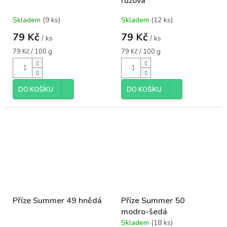
růžová
Skladem
(9 ks)
Skladem
(12 ks)
79 Kč
79 Kč
/ ks
/ ks
Měrná
Měrná
79 Kč / 100 g
79 Kč / 100 g
cena:
cena:
DO KOŠÍKU
DO KOŠÍKU
Příze Summer 49 hnědá
Příze Summer 50
modro-šedá
Skladem
(18 ks)
Průměrné