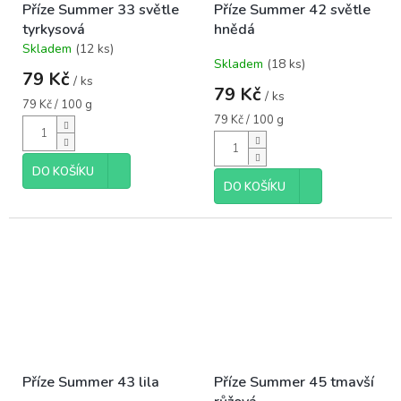
Příze Summer 33 světle
Příze Summer 42 světle
tyrkysová
hnědá
Skladem
(12 ks)
Průměrné
Skladem
(18 ks)
hodnocení
79 Kč
/ ks
produktu
79 Kč
/ ks
je
Měrná
79 Kč / 100 g
5,0
cena:
Měrná
79 Kč / 100 g
cena:
z
5
hvězdiček.
DO KOŠÍKU
DO KOŠÍKU
Příze Summer 43 lila
Příze Summer 45 tmavší