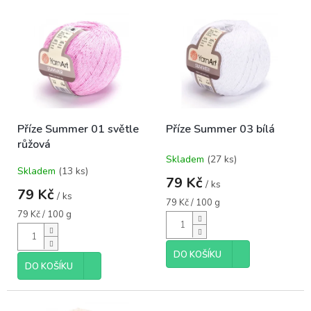
o
V
d
ý
u
p
k
i
t
s
ů
p
r
o
Příze Summer 01 světle
Příze Summer 03 bílá
d
růžová
u
Skladem
(27 ks)
k
Průměrné
Skladem
(13 ks)
hodnocení
t
79 Kč
/ ks
produktu
ů
79 Kč
/ ks
je
Měrná
79 Kč / 100 g
5,0
Měrná
cena:
79 Kč / 100 g
cena:
z
5
hvězdiček.
DO KOŠÍKU
DO KOŠÍKU