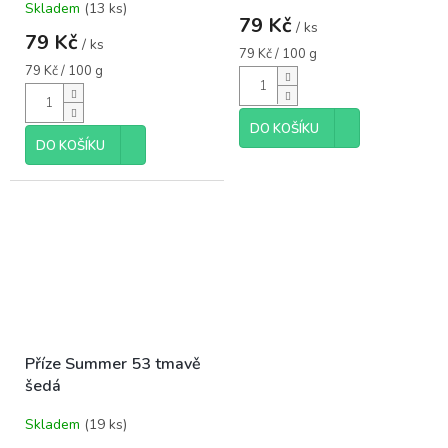
Skladem
(13 ks)
hodnocení
79 Kč
/ ks
produktu
79 Kč
/ ks
je
Měrná
79 Kč / 100 g
5,0
Měrná
cena:
79 Kč / 100 g
cena:
z
5
hvězdiček.
DO KOŠÍKU
DO KOŠÍKU
Příze Summer 53 tmavě
šedá
Skladem
(19 ks)