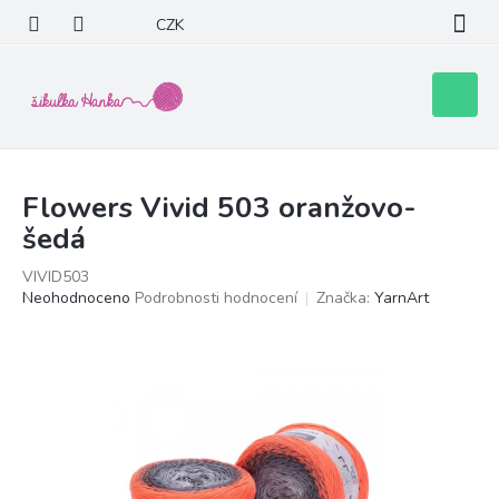
Přejít
CZK
na
obsah
Nákupní
košík
Flowers Vivid 503 oranžovo-
šedá
VIVID503
Průměrné
Neohodnoceno
Podrobnosti hodnocení
Značka:
YarnArt
hodnocení
produktu
je
0,0
z
5
hvězdiček.