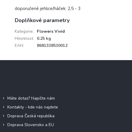
doporučené jehlice/háček: 2,5 - 3
Doplňkové parametry
Kategorie
:
Flowers Vivid
Hmotnost
:
0.25 kg
EAN
:
8681338530012
Z
á
p
a
Informace pro vás
t
í
Máte dotaz? Napište nám
Kontakty - kde nás najdete
Doprava Česká republika
Doprava Slovensko a EU