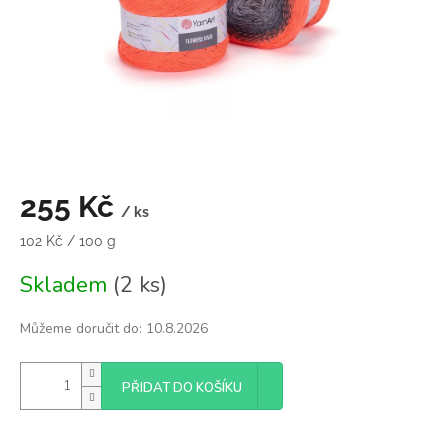
255 Kč
/ ks
Měrná
102 Kč / 100 g
cena:
Skladem
(2 ks)
Můžeme doručit do:
10.8.2026
PŘIDAT DO KOŠÍKU