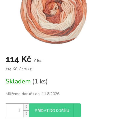
114 Kč
/ ks
Měrná
114 Kč / 100 g
cena:
Skladem
(1 ks)
Můžeme doručit do:
11.8.2026
PŘIDAT DO KOŠÍKU