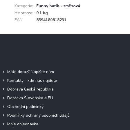
Kategorie
:
Funny batik - směsová
Hmotnost
:
0.1 kg
EAN
:
8594180818231
Z
á
p
a
Informace pro vás
t
í
Máte dotaz? Napište nám
Kontakty - kde nás najdete
Doprava Česká republika
Doprava Slovensko a EU
Obchodní podmínky
Podmínky ochrany osobních údajů
Moje objednávka