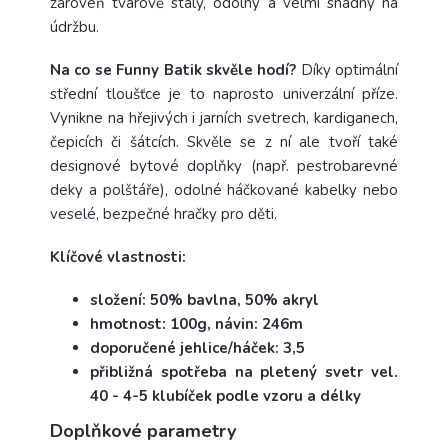
zároveň tvarově stálý, odolný a velmi snadný na
údržbu.
Na co se Funny Batik skvěle hodí?
Díky optimální
střední tloušťce je to naprosto univerzální příze.
Vynikne na hřejivých i jarních svetrech, kardiganech,
čepicích či šátcích. Skvěle se z ní ale tvoří také
designové bytové doplňky (např. pestrobarevné
deky a polštáře), odolné háčkované kabelky nebo
veselé, bezpečné hračky pro děti.
Klíčové vlastnosti:
složení: 50% bavlna, 50% akryl
hmotnost: 100g, návin: 246m
doporučené jehlice/háček: 3,5
přibližná spotřeba na pletený svetr vel.
40 - 4-5 klubíček podle vzoru a délky
Doplňkové parametry