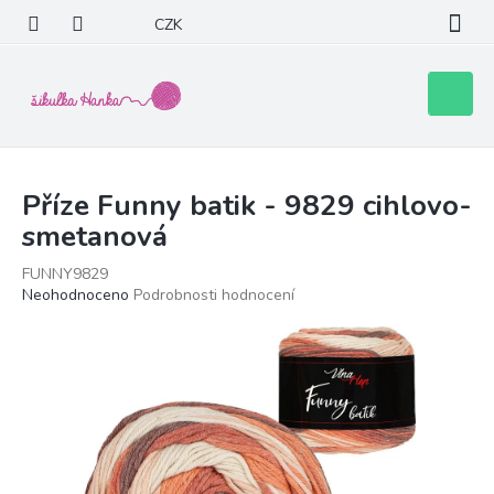
Přejít
CZK
na
obsah
Nákupní
košík
Příze Funny batik - 9829 cihlovo-
smetanová
FUNNY9829
Průměrné
Neohodnoceno
Podrobnosti hodnocení
hodnocení
produktu
je
0,0
z
5
hvězdiček.