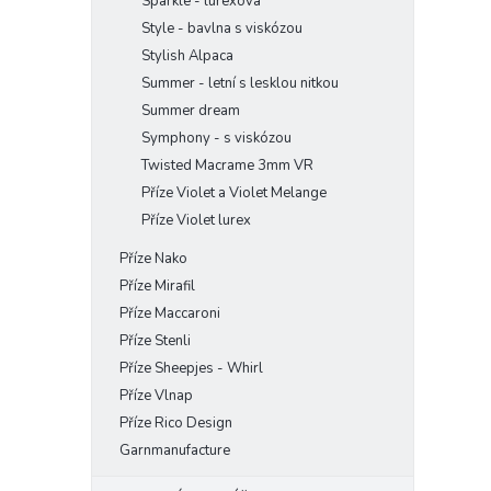
Sparkle - lurexová
Style - bavlna s viskózou
Stylish Alpaca
Summer - letní s lesklou nitkou
Summer dream
Symphony - s viskózou
Twisted Macrame 3mm VR
Příze Violet a Violet Melange
Příze Violet lurex
Příze Nako
Příze Mirafil
Příze Maccaroni
Příze Stenli
Příze Sheepjes - Whirl
Příze Vlnap
Příze Rico Design
Garnmanufacture