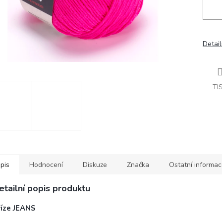
Detail
TI
pis
Hodnocení
Diskuze
Značka
Ostatní informa
etailní popis produktu
říze JEANS