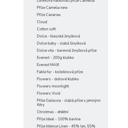
Lurexová háčkovací příze Camellia
Příze Camelia new
Příze Canarias
Cloud
Cotton soft
Dolce - klasická žinylková
Dolce baby - slabá žinylková
Dolce vita - barevná žinylková příze
Everest - 200g klubko
Everest MAXI
Fable fur - kožešinová příze
Flowers - duhové klubko
Flowers moonlight
Flowers Vivid
Příze Galassia - slabá příze s jemnými
flitry
Christmas - efektní
Příze Ideal - 100% bavlna
Příze Intense Linen - 45% len, 55%