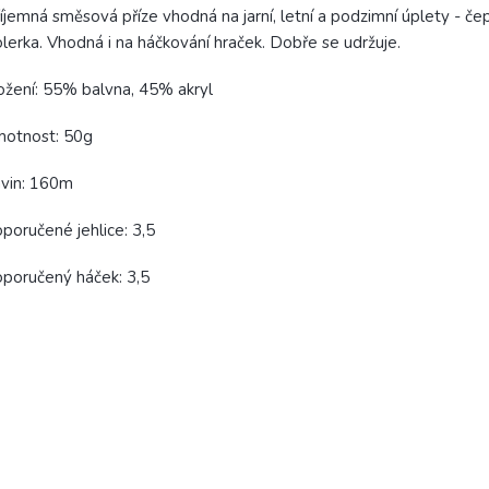
íjemná směsová příze vhodná na jarní, letní a podzimní úplety - čep
lerka. Vhodná i na háčkování hraček. Dobře se udržuje.
ožení: 55% balvna, 45% akryl
motnost: 50g
vin: 160m
poručené jehlice: 3,5
poručený háček: 3,5