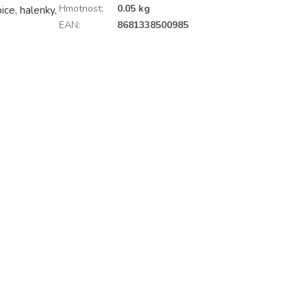
Hmotnost
:
0.05 kg
ice, halenky,
EAN
:
8681338500985