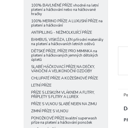
e
100% BAVLNĚNÉ PŘÍZE vhodné na letní
pletení a háčkování nebo na háčkované
l
hračky
100% MERINO PŘÍZE A LUXUSNÍ PŘÍZE na
pletení a háčkování
ANTIPILLING - NEŽMOLKUJÍCÍ PŘÍZE
BAMBUS, VISKÓZA, LEN přírodní materiály
na pletení a háčkovaních letních oděvů
DĚTSKÉ PŘÍZE, PŘÍZE PRO MIMINKA na
pletení a háčkovaných jemných dětských
úpletů
SLABÉ HÁČKOVACÍ PŘÍZE NA DEČKY,
VÁNOČNÍ A VELIKONOČNÍ OZDOBY
CHLUPATÉ PŘÍZE A KOŽEŠINOVÉ PŘÍZE
LETNÍ PŘÍZE
PŘÍZE S LESKLÝM VLÁKNEM A FLITRY,
Po
PŘÍPLETY S FLITRY A LUREX
PŘÍZE S VLNOU SLABÉ NEJEN NA ZIMU
D
ZIMNÍ PŘÍZE S VLNOU
PONOŽKOVÉ PŘÍZE kvalitní superwash
P
příze na pletení a háčkování ponožek