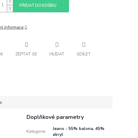
PŘIDAT DO KOŠÍKU
ní informace
SK
ZEPTAT SE
HLÍDAT
SDÍLET
ce
Doplňkové parametry
Jeans - 55% balvna, 45%
Kategorie
:
akryl