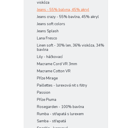
viskóza
Jeans - 55% balvna, 45% akryl
Jeans crazy - 55% bavlna, 45% akryl
Jeans soft colors
Jeans Splash
Lana Fresco
Linen soft - 30% len, 36% viskóza, 34%
bavlna
Lily - háčkovací
Macrame Cord VR 3mm
Macrame Cotton VR
Příze Mirage
Paillettes - lurexová nit s flitry
Passion
Příze Piuma
Rosegarden - 100% bavlna
Rumba - střapatá s lurexem
Samba - střapatá