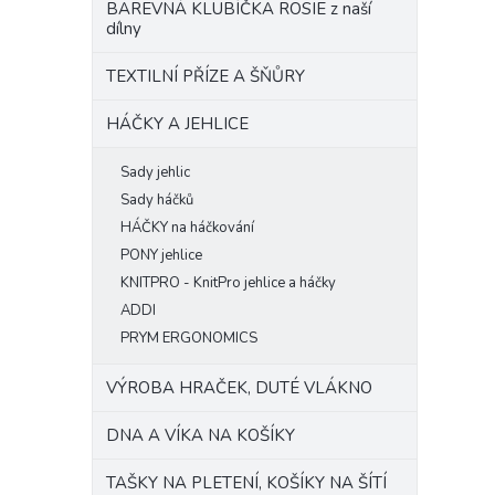
BAREVNÁ KLUBÍČKA ROSIE z naší
dílny
TEXTILNÍ PŘÍZE A ŠŇŮRY
HÁČKY A JEHLICE
Sady jehlic
Sady háčků
HÁČKY na háčkování
PONY jehlice
KNITPRO - KnitPro jehlice a háčky
ADDI
PRYM ERGONOMICS
VÝROBA HRAČEK, DUTÉ VLÁKNO
DNA A VÍKA NA KOŠÍKY
TAŠKY NA PLETENÍ, KOŠÍKY NA ŠÍTÍ