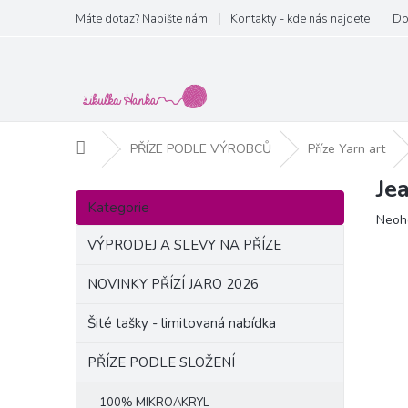
Přejít
Máte dotaz? Napište nám
Kontakty - kde nás najdete
Do
na
obsah
Domů
PŘÍZE PODLE VÝROBCŮ
Příze Yarn art
Je
P
Přeskočit
o
Kategorie
kategorie
Prům
Neoh
s
hodn
t
VÝPRODEJ A SLEVY NA PŘÍZE
produ
r
je
a
NOVINKY PŘÍZÍ JARO 2026
0,0
n
z
Šité tašky - limitovaná nabídka
5
n
hvězd
í
PŘÍZE PODLE SLOŽENÍ
p
a
100% MIKROAKRYL
n