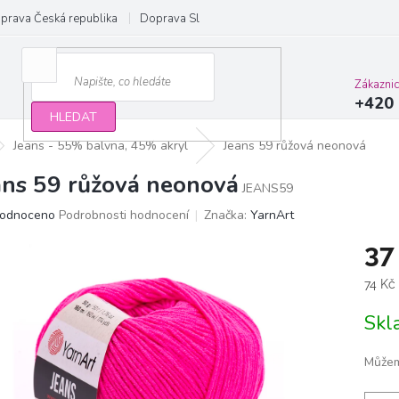
prava Česká republika
Doprava Slovensko a EU
Obchodní podmínky
Zákazni
+420 
HLEDAT
Jeans - 55% balvna, 45% akryl
Jeans 59 růžová neonová
ans 59 růžová neonová
JEANS59
ěrné
odnoceno
Podrobnosti hodnocení
Značka:
YarnArt
ocení
37
ktu
Měrn
74 Kč
cena:
Sk
iček.
Můžem