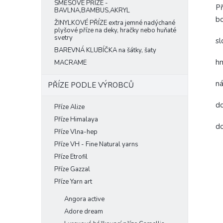
SMĚSOVÉ PŘÍZE -
Př
BAVLNA,BAMBUS,AKRYL
bo
ŽINYLKOVÉ PŘÍZE extra jemné nadýchané
plyšové příze na deky, hračky nebo huňaté
svetry
sl
BAREVNÁ KLUBÍČKA na šátky, šaty
h
MACRAME
ná
PŘÍZE PODLE VÝROBCŮ
do
Příze Alize
Příze Himalaya
do
Příze Vlna-hep
Příze VH - Fine Natural yarns
Příze Etrofil
Příze Gazzal
Příze Yarn art
Angora active
Adore dream