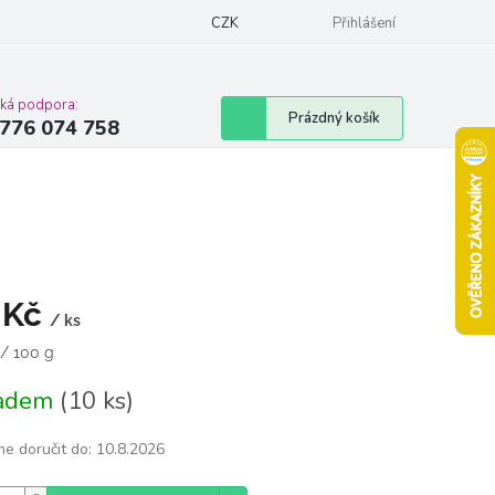
Podmínky ochrany osobních údajů
CZK
Moje objednávka
Přihlášení
Vrácení zbož
cká podpora:
Nákupní
Prázdný košík
776 074 758
košík
 Kč
/ ks
á
 / 100 g
ladem
(10 ks)
e doručit do:
10.8.2026