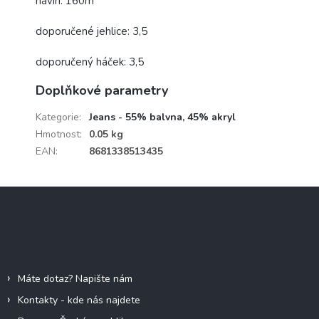
návin: 160m
doporučené jehlice: 3,5
doporučený háček: 3,5
Doplňkové parametry
Kategorie
:
Jeans - 55% balvna, 45% akryl
Hmotnost
:
0.05 kg
EAN
:
8681338513435
Z
á
p
a
Informace pro vás
t
í
Máte dotaz? Napište nám
Kontakty - kde nás najdete