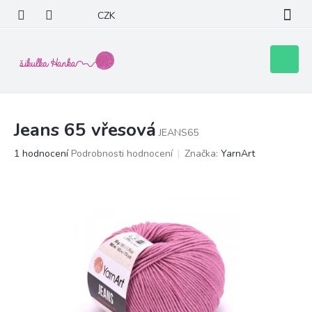
Přejít
CZK
na
obsah
Nákupní
košík
Jeans 65 vřesová
JEANS65
Průměrné
1 hodnocení
Podrobnosti hodnocení
Značka:
YarnArt
hodnocení
produktu
je
3,0
z
5
hvězdiček.