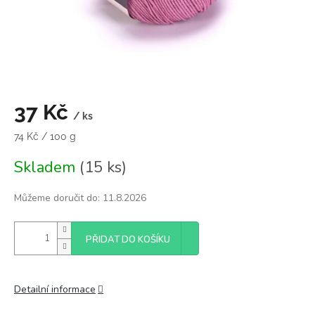
37 Kč
/ ks
Měrná
74 Kč / 100 g
cena:
Skladem
(15 ks)
Můžeme doručit do:
11.8.2026
PŘIDAT DO KOŠÍKU
Detailní informace