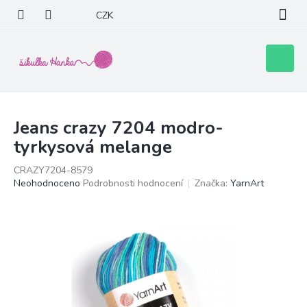
Přejít
CZK
na
obsah
Nákupní
košík
Jeans crazy 7204 modro-
tyrkysová melange
CRAZY7204-8579
Průměrné
Neohodnoceno
Podrobnosti hodnocení
Značka:
YarnArt
hodnocení
produktu
je
0,0
z
5
hvězdiček.