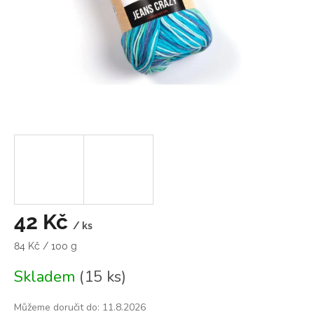
42 Kč
/ ks
Měrná
84 Kč / 100 g
cena:
Skladem
(15 ks)
Můžeme doručit do:
11.8.2026