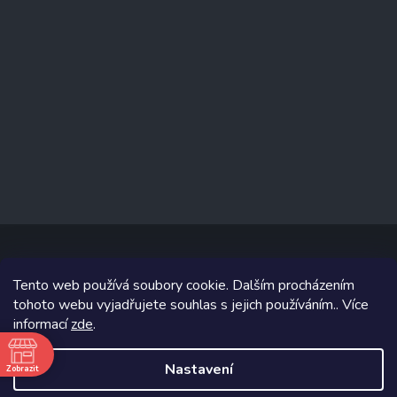
Tento web používá soubory cookie. Dalším procházením
Copyright 2026
www.prizealize.cz
. Všechna práva vyhrazena.
tohoto webu vyjadřujete souhlas s jejich používáním.. Více
informací
zde
.
Grafický návrh vytvořil a na Shoptet implementoval
Tomáš Hlad
&
Shoptetak.cz
.
Nastavení
Zobrazit
ě
Vytvořil Shoptet