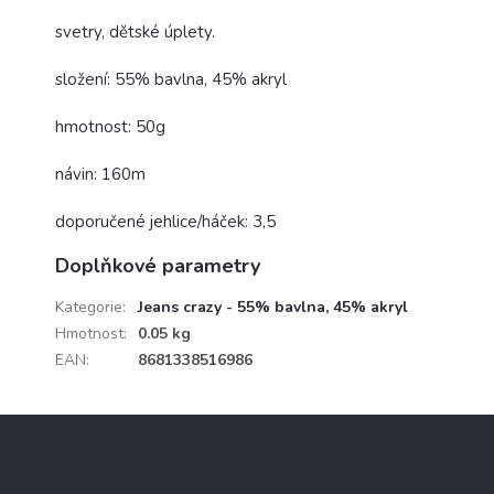
svetry, dětské úplety.
složení: 55% bavlna, 45% akryl
hmotnost: 50g
návin: 160m
doporučené jehlice/háček: 3,5
Doplňkové parametry
Kategorie
:
Jeans crazy - 55% bavlna, 45% akryl
Hmotnost
:
0.05 kg
EAN
:
8681338516986
Z
á
p