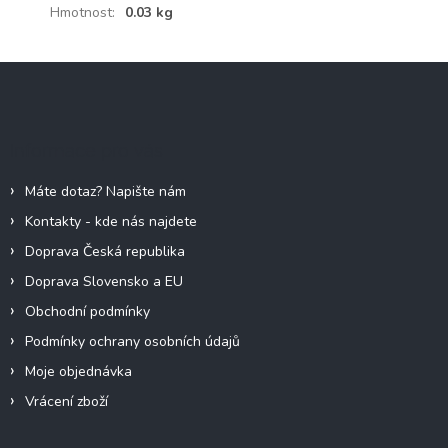
Hmotnost
:
0.03 kg
Z
á
p
a
Informace pro vás
t
í
Máte dotaz? Napište nám
Kontakty - kde nás najdete
Doprava Česká republika
Doprava Slovensko a EU
Obchodní podmínky
Podmínky ochrany osobních údajů
Moje objednávka
Vrácení zboží