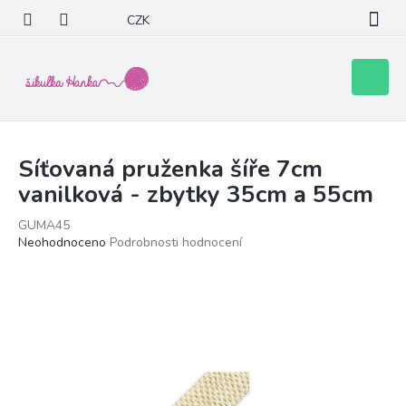
Přejít
CZK
na
obsah
Nákupní
košík
Síťovaná pruženka šíře 7cm
vanilková - zbytky 35cm a 55cm
GUMA45
Průměrné
Neohodnoceno
Podrobnosti hodnocení
hodnocení
produktu
je
0,0
z
5
hvězdiček.