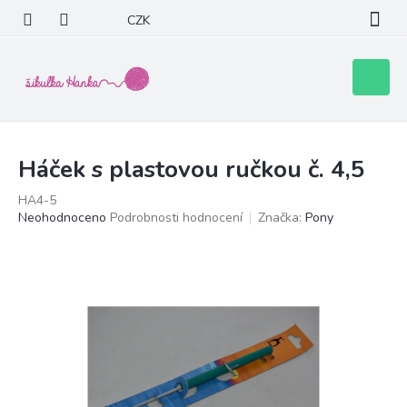
Přejít
CZK
na
obsah
Nákupní
košík
Háček s plastovou ručkou č. 4,5
HA4-5
Průměrné
Neohodnoceno
Podrobnosti hodnocení
Značka:
Pony
hodnocení
produktu
je
0,0
z
5
hvězdiček.