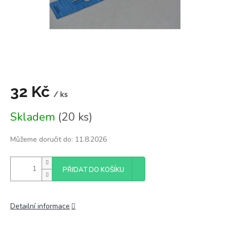
32 Kč
/ ks
Měrná
Skladem
(20 ks)
cena:
Můžeme doručit do:
11.8.2026
PŘIDAT DO KOŠÍKU
Detailní informace