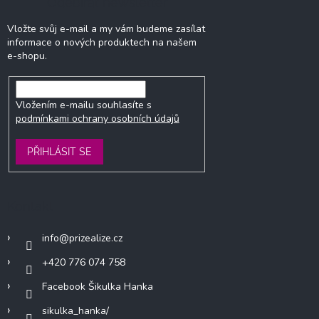
Odebírat newsletter
Vložte svůj e-mail a my vám budeme zasílat
informace o nových produktech na našem
e-shopu.
Vložením e-mailu souhlasíte s
podmínkami ochrany osobních údajů
PŘIHLÁSIT SE
Kontakt
info
@
prizealize.cz
+420 776 074 758
Facebook Šikulka Hanka
sikulka_hanka/