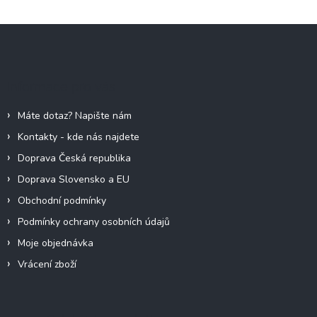
Z
á
p
a
Informace pro vás
t
í
Máte dotaz? Napište nám
Kontakty - kde nás najdete
Doprava Česká republika
Doprava Slovensko a EU
Obchodní podmínky
Podmínky ochrany osobních údajů
Moje objednávka
Vrácení zboží