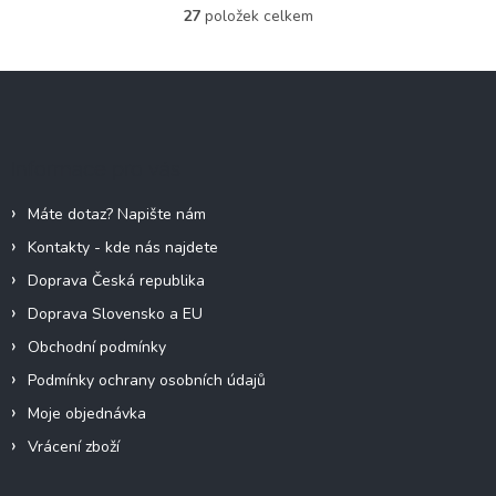
27
položek celkem
O
v
l
Z
á
á
d
p
a
c
a
Informace pro vás
í
t
p
í
r
Máte dotaz? Napište nám
v
Kontakty - kde nás najdete
k
y
Doprava Česká republika
v
Doprava Slovensko a EU
ý
p
Obchodní podmínky
i
Podmínky ochrany osobních údajů
s
u
Moje objednávka
Vrácení zboží