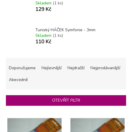
Skladem
(1 ks)
129 Kč
Tuniský HÁČEK Symfonie - 3mm
Skladem
(1 ks)
110 Kč
Ř
a
Doporučujeme
Nejlevnější
Nejdražší
Nejprodávanější
z
e
Abecedně
n
í
p
OTEVŘÍT FILTR
r
o
V
d
ý
u
p