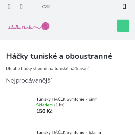
Přejít
CZK
na
obsah
Nákupní
košík
Háčky tuniské a oboustranné
Dlouhé háčky vhodné na tuniské háčkování.
Nejprodávanější
Tuniský HÁČEK Symfonie - 6mm
Skladem
(1 ks)
150 Kč
Tuniský HÁČEK Symfonie - 5,5mm