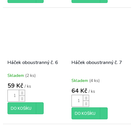
Háček oboustranný č. 6
Háček oboustranný č. 7
Skladem
(2 ks)
Průměrné
Skladem
(4 ks)
hodnocení
59 Kč
/ ks
produktu
64 Kč
/ ks
je
5,0
z
DO KOŠÍKU
5
DO KOŠÍKU
hvězdiček.