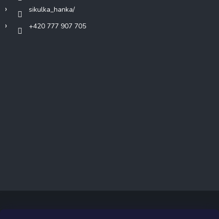
sikulka_hanka/
+420 777 907 705