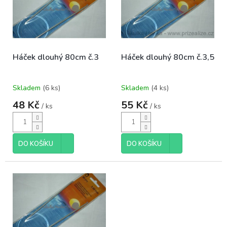
k
i
t
s
ů
p
r
o
Háček dlouhý 80cm č.3
Háček dlouhý 80cm č.3,5
d
u
k
Skladem
(6 ks)
Skladem
(4 ks)
t
ů
48 Kč
55 Kč
/ ks
/ ks
DO KOŠÍKU
DO KOŠÍKU