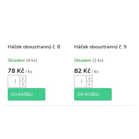
Háček oboustranný č. 8
Háček oboustranný č. 9
Skladem
(4 ks)
Skladem
(2 ks)
Průměrné
Průměrné
hodnocení
hodnocení
78 Kč
82 Kč
/ ks
/ ks
produktu
produktu
je
je
5,0
5,0
z
z
DO KOŠÍKU
DO KOŠÍKU
5
5
hvězdiček.
hvězdiček.