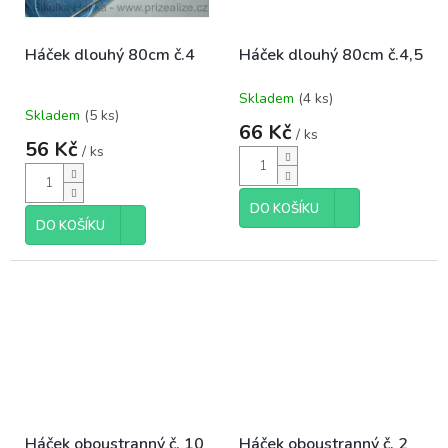
Háček dlouhý 80cm č.4
Háček dlouhý 80cm č.4,5
Skladem
(4 ks)
Průměrné
Skladem
(5 ks)
hodnocení
66 Kč
/ ks
produktu
56 Kč
/ ks
je
5,0
z
DO KOŠÍKU
5
DO KOŠÍKU
hvězdiček.
Háček oboustranný č. 10
Háček oboustranný č. 2