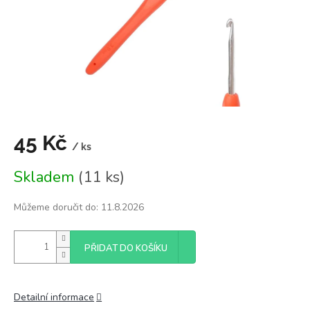
45 Kč
/ ks
Měrná
Skladem
(11 ks)
cena:
Můžeme doručit do:
11.8.2026
PŘIDAT DO KOŠÍKU
Detailní informace