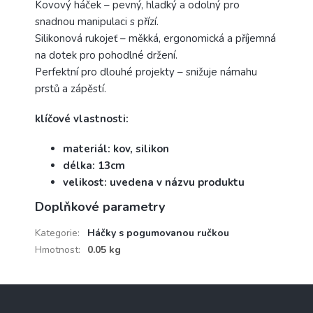
Kovový háček – pevný, hladký a odolný pro
snadnou manipulaci s přízí.
Silikonová rukojeť – měkká, ergonomická a příjemná
na dotek pro pohodlné držení.
Perfektní pro dlouhé projekty – snižuje námahu
prstů a zápěstí.
klíčové vlastnosti:
materiál: kov, silikon
délka: 13cm
velikost: uvedena v názvu produktu
Doplňkové parametry
Kategorie
:
Háčky s pogumovanou ručkou
Hmotnost
:
0.05 kg
Z
á