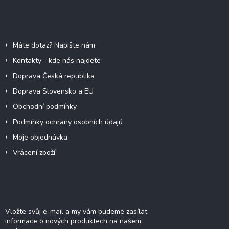
p
a
Informace pro vás
t
í
Máte dotaz? Napište nám
Kontakty - kde nás najdete
Doprava Česká republika
Doprava Slovensko a EU
Obchodní podmínky
Podmínky ochrany osobních údajů
Moje objednávka
Vrácení zboží
Odebírat newsletter
Vložte svůj e-mail a my vám budeme zasílat
informace o nových produktech na našem