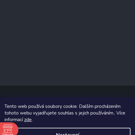
Tento web používá soubory cookie. Dalším procházením
Copyright 2026
www.prizealize.cz
. Všechna práva vyhrazena.
tohoto webu vyjadřujete souhlas s jejich používáním.. Více
informací
zde
.
Grafický návrh vytvořil a na Shoptet implementoval
Tomáš Hlad
&
Shoptetak.cz
.
Zobrazit