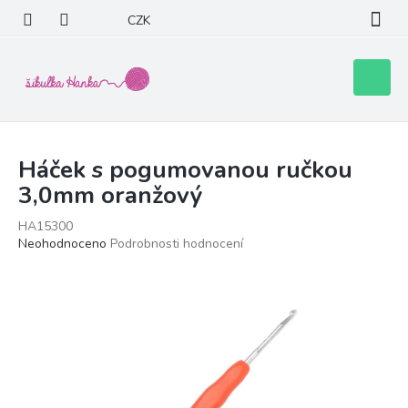
Přejít
CZK
na
obsah
Nákupní
košík
Háček s pogumovanou ručkou
3,0mm oranžový
HA15300
Průměrné
Neohodnoceno
Podrobnosti hodnocení
hodnocení
produktu
je
0,0
z
5
hvězdiček.