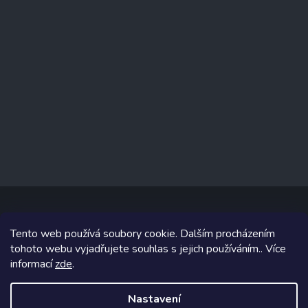
Tento web používá soubory cookie. Dalším procházením
Copyright 2026
www.prizealize.cz
. Všechna práva vyhrazena.
tohoto webu vyjadřujete souhlas s jejich používáním.. Více
informací
zde
.
Grafický návrh vytvořil a na Shoptet implementoval
Tomáš Hlad
&
Shoptetak.cz
.
Nastavení