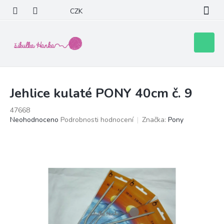
Přejít
CZK
na
obsah
Nákupní
košík
Jehlice kulaté PONY 40cm č. 9
47668
Průměrné
Neohodnoceno
Podrobnosti hodnocení
Značka:
Pony
hodnocení
produktu
je
0,0
z
5
hvězdiček.