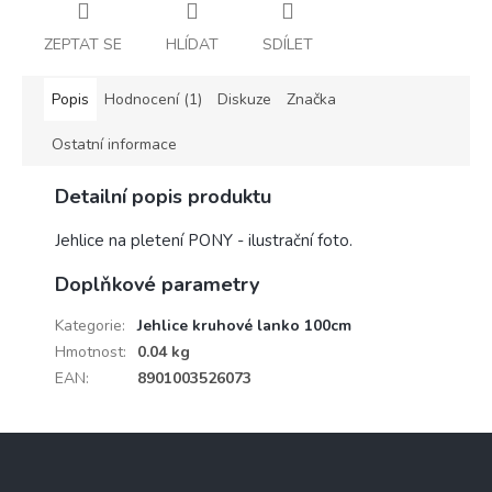
ZEPTAT SE
HLÍDAT
SDÍLET
Popis
Hodnocení (1)
Diskuze
Značka
Ostatní informace
Detailní popis produktu
Jehlice na pletení PONY - ilustrační foto.
Doplňkové parametry
Kategorie
:
Jehlice kruhové lanko 100cm
Hmotnost
:
0.04 kg
EAN
:
8901003526073
Z
á
p