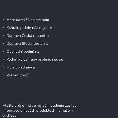
a
Informace pro vás
t
í
Máte dotaz? Napište nám
Kontakty - kde nás najdete
Doprava Česká republika
Doprava Slovensko a EU
Obchodní podmínky
Podmínky ochrany osobních údajů
Moje objednávka
Vrácení zboží
Odebírat newsletter
Vložte svůj e-mail a my vám budeme zasílat
informace o nových produktech na našem
e-shopu.