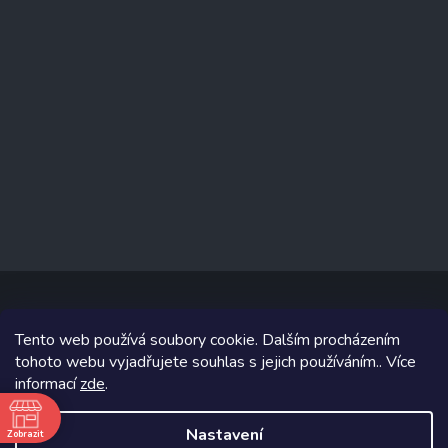
Tento web používá soubory cookie. Dalším procházením
Copyright 2026
www.prizealize.cz
. Všechna práva vyhrazena.
tohoto webu vyjadřujete souhlas s jejich používáním.. Více
informací
zde
.
Grafický návrh vytvořil a na Shoptet implementoval
Tomáš Hlad
&
Shoptetak.cz
.
Nastavení
Zobrazit