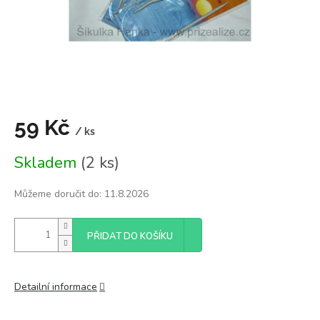
59 Kč
/ ks
Měrná
Skladem
(2 ks)
cena:
Můžeme doručit do:
11.8.2026
PŘIDAT DO KOŠÍKU
Detailní informace