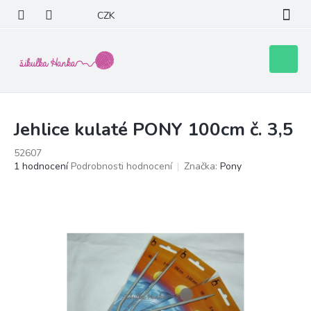
Přejít
CZK
na
obsah
Nákupní
košík
Jehlice kulaté PONY 100cm č. 3,5
52607
Průměrné
1 hodnocení
Podrobnosti hodnocení
Značka:
Pony
hodnocení
produktu
je
5,0
z
5
hvězdiček.