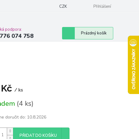
Podmínky ochrany osobních údajů
CZK
Moje objednávka
Přihlášení
Vrácení zbož
cká podpora:
Nákupní
Prázdný košík
776 074 758
košík
 Kč
/ ks
á
ladem
(4 ks)
e doručit do:
10.8.2026
PŘIDAT DO KOŠÍKU