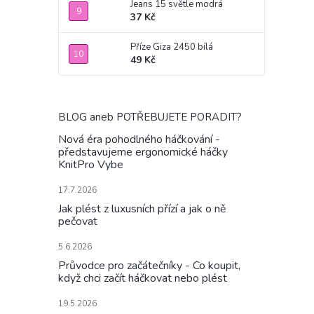
Jeans 15 světle modrá
37 Kč
Příze Giza 2450 bílá
49 Kč
BLOG aneb POTŘEBUJETE PORADIT?
Nová éra pohodlného háčkování -
představujeme ergonomické háčky
KnitPro Vybe
17.7.2026
Jak plést z luxusních přízí a jak o ně
pečovat
5.6.2026
Průvodce pro začátečníky - Co koupit,
když chci začít háčkovat nebo plést
19.5.2026