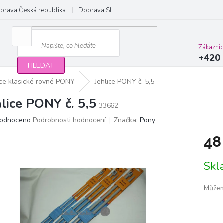
prava Česká republika
Doprava Slovensko a EU
Obchodní podmínky
Zákazni
+420 
HLEDAT
ice klasické rovné PONY
Jehlice PONY č. 5,5
hlice PONY č. 5,5
33662
ěrné
odnoceno
Podrobnosti hodnocení
Značka:
Pony
ocení
48
ktu
Měrn
Sk
cena:
iček.
Můžem