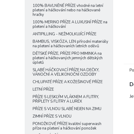
e
100% BAVLNĚNÉ PŘÍZE vhodné na letní
pletení a háčkování nebo na háčkované
l
hračky
100% MERINO PŘÍZE A LUXUSNÍ PŘÍZE na
pletení a háčkování
ANTIPILLING - NEŽMOLKUJÍCÍ PŘÍZE
BAMBUS, VISKÓZA, LEN přírodní materiály
na pletení a háčkovaních letních oděvů
DĚTSKÉ PŘÍZE, PŘÍZE PRO MIMINKA na
pletení a háčkovaných jemných dětských
úpletů
Po
SLABÉ HÁČKOVACÍ PŘÍZE NA DEČKY,
VÁNOČNÍ A VELIKONOČNÍ OZDOBY
CHLUPATÉ PŘÍZE A KOŽEŠINOVÉ PŘÍZE
D
LETNÍ PŘÍZE
Je
PŘÍZE S LESKLÝM VLÁKNEM A FLITRY,
PŘÍPLETY S FLITRY A LUREX
PŘÍZE S VLNOU SLABÉ NEJEN NA ZIMU
ZIMNÍ PŘÍZE S VLNOU
PONOŽKOVÉ PŘÍZE kvalitní superwash
příze na pletení a háčkování ponožek