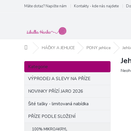
Přejít
Máte dotaz? Napište nám
Kontakty - kde nás najdete
Do
na
obsah
Domů
HÁČKY A JEHLICE
PONY jehlice
Jehl
Je
P
Přeskočit
o
Kategorie
kategorie
Prům
Neoh
s
hodn
t
VÝPRODEJ A SLEVY NA PŘÍZE
produ
r
je
a
NOVINKY PŘÍZÍ JARO 2026
0,0
n
z
Šité tašky - limitovaná nabídka
5
n
hvězd
í
PŘÍZE PODLE SLOŽENÍ
p
a
100% MIKROAKRYL
n