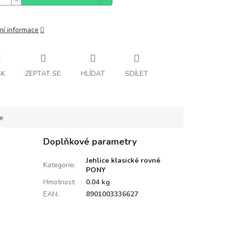
ní informace
SK
ZEPTAT SE
HLÍDAT
SDÍLET
ce
Doplňkové parametry
Jehlice klasické rovné
Kategorie
:
PONY
Hmotnost
:
0.04 kg
EAN
:
8901003336627