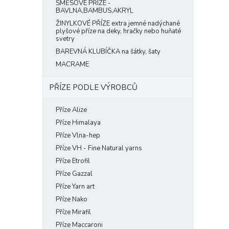
SMĚSOVÉ PŘÍZE -
BAVLNA,BAMBUS,AKRYL
ŽINYLKOVÉ PŘÍZE extra jemné nadýchané
plyšové příze na deky, hračky nebo huňaté
svetry
BAREVNÁ KLUBÍČKA na šátky, šaty
MACRAME
PŘÍZE PODLE VÝROBCŮ
Příze Alize
Příze Himalaya
Příze Vlna-hep
Příze VH - Fine Natural yarns
Příze Etrofil
Příze Gazzal
Příze Yarn art
Příze Nako
Příze Mirafil
Příze Maccaroni