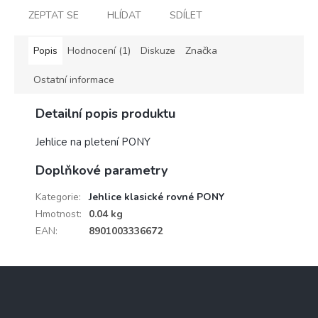
ZEPTAT SE
HLÍDAT
SDÍLET
Popis
Hodnocení (1)
Diskuze
Značka
Ostatní informace
Detailní popis produktu
Jehlice na pletení PONY
Doplňkové parametry
Kategorie
:
Jehlice klasické rovné PONY
Hmotnost
:
0.04 kg
EAN
:
8901003336672
Z
á
p