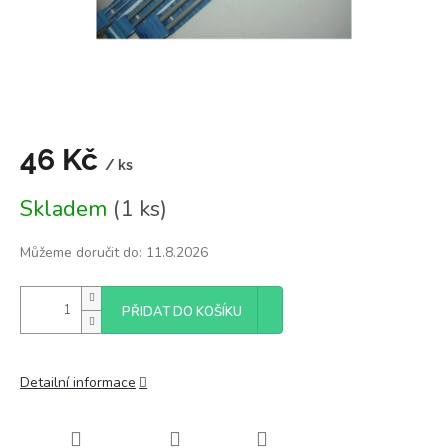
46 Kč
/ ks
Měrná
Skladem
(1 ks)
cena:
Můžeme doručit do:
11.8.2026
PŘIDAT DO KOŠÍKU
Detailní informace