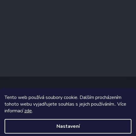
Tento web používá soubory cookie. Dalším procházením
Copyright 2026
www.prizealize.cz
. Všechna práva vyhrazena.
tohoto webu vyjadřujete souhlas s jejich používáním.. Více
informací
zde
.
Grafický návrh vytvořil a na Shoptet implementoval
Tomáš Hlad
&
Shoptetak.cz
.
Nastavení
Vytvořil Shoptet