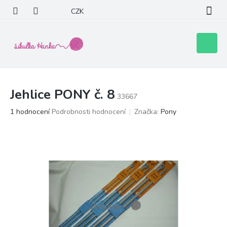
Přejít
CZK
na
obsah
Nákupní
košík
Jehlice PONY č. 8
33667
Průměrné
1 hodnocení
Podrobnosti hodnocení
Značka:
Pony
hodnocení
produktu
je
5,0
z
5
hvězdiček.