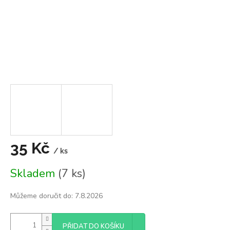
35 Kč
/ ks
Měrná
Skladem
(7 ks)
cena:
Můžeme doručit do:
7.8.2026
PŘIDAT DO KOŠÍKU