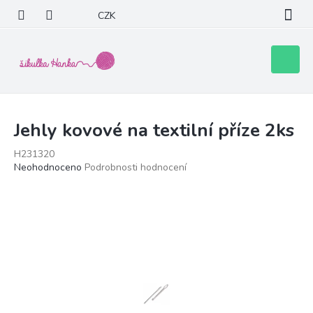
Přejít
CZK
na
obsah
Nákupní
košík
Jehly kovové na textilní příze 2ks
H231320
Průměrné
Neohodnoceno
Podrobnosti hodnocení
hodnocení
produktu
je
0,0
z
5
hvězdiček.