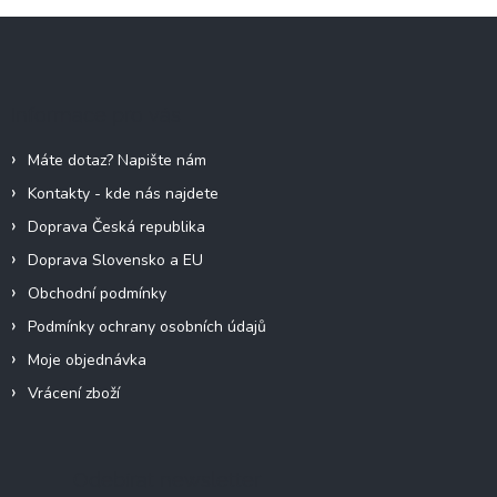
Z
á
p
a
Informace pro vás
t
í
Máte dotaz? Napište nám
Kontakty - kde nás najdete
Doprava Česká republika
Doprava Slovensko a EU
Obchodní podmínky
Podmínky ochrany osobních údajů
Moje objednávka
Vrácení zboží
Odebírat newsletter