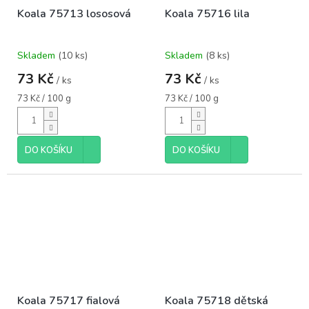
Koala 75713 lososová
Koala 75716 lila
Skladem
(10 ks)
Skladem
(8 ks)
73 Kč
73 Kč
/ ks
/ ks
Měrná
Měrná
73 Kč / 100 g
73 Kč / 100 g
cena:
cena:
DO KOŠÍKU
DO KOŠÍKU
Koala 75717 fialová
Koala 75718 dětská