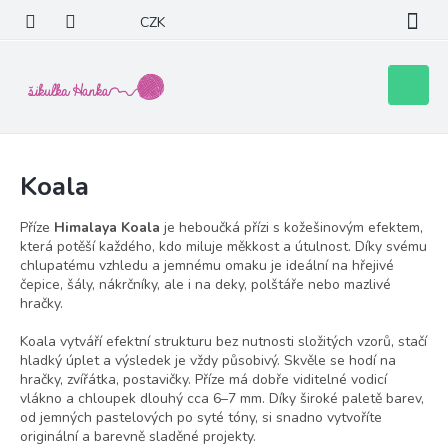
Přejít
CZK
na
obsah
Nákupní
košík
Koala
Příze
Himalaya Koala
je heboučká přízi s kožešinovým efektem,
která potěší každého, kdo miluje měkkost a útulnost. Díky svému
chlupatému vzhledu a jemnému omaku je ideální na hřejivé
čepice, šály, nákrčníky, ale i na deky, polštáře nebo mazlivé
hračky.
Koala vytváří efektní strukturu bez nutnosti složitých vzorů, stačí
hladký úplet a výsledek je vždy působivý. Skvěle se hodí na
hračky, zvířátka, postavičky. Příze má dobře viditelné vodicí
vlákno a chloupek dlouhý cca 6–7 mm. Díky široké paletě barev,
od jemných pastelových po syté tóny, si snadno vytvoříte
originální a barevně sladěné projekty.