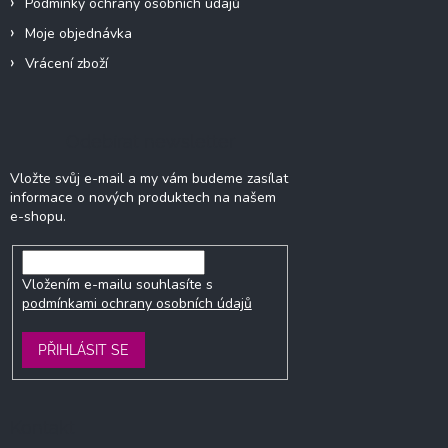
Podmínky ochrany osobních údajů
s
u
Moje objednávka
Vrácení zboží
Odebírat newsletter
Vložte svůj e-mail a my vám budeme zasílat
informace o nových produktech na našem
e-shopu.
Vložením e-mailu souhlasíte s
podmínkami ochrany osobních údajů
PŘIHLÁSIT SE
Kontakt