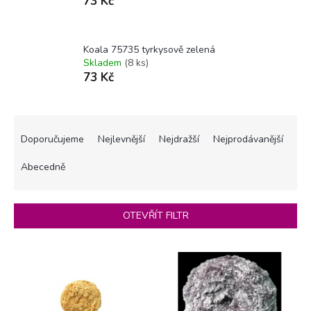
73 Kč
Koala 75735 tyrkysově zelená
Skladem
(8 ks)
73 Kč
Ř
a
Doporučujeme
Nejlevnější
Nejdražší
Nejprodávanější
z
e
Abecedně
n
í
p
OTEVŘÍT FILTR
r
o
V
d
ý
u
p
k
i
t
s