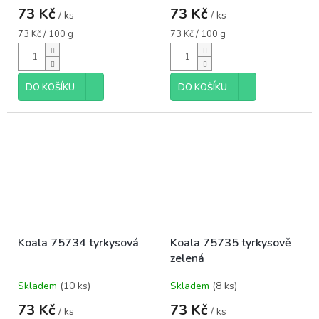
73 Kč
73 Kč
/ ks
/ ks
Měrná
Měrná
73 Kč / 100 g
73 Kč / 100 g
cena:
cena:
DO KOŠÍKU
DO KOŠÍKU
Koala 75734 tyrkysová
Koala 75735 tyrkysově
zelená
Skladem
(10 ks)
Skladem
(8 ks)
73 Kč
73 Kč
/ ks
/ ks