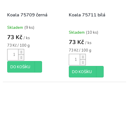
Koala 75709 černá
Koala 75711 bílá
Skladem
(9 ks)
Průměrné
Skladem
(10 ks)
hodnocení
73 Kč
/ ks
produktu
73 Kč
/ ks
je
Měrná
73 Kč / 100 g
5,0
cena:
Měrná
73 Kč / 100 g
cena:
z
5
hvězdiček.
DO KOŠÍKU
DO KOŠÍKU