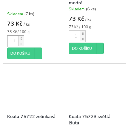
modrá
Skladem
(6 ks)
Průměrné
Skladem
(7 ks)
hodnocení
73 Kč
/ ks
produktu
73 Kč
/ ks
je
Měrná
73 Kč / 100 g
5,0
Měrná
cena:
73 Kč / 100 g
cena:
z
5
hvězdiček.
DO KOŠÍKU
DO KOŠÍKU
Koala 75722 zelinkavá
Koala 75723 světlá
žlutá