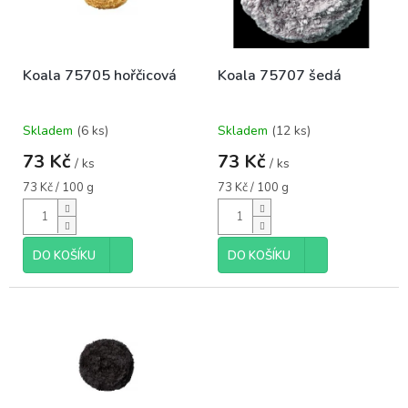
ů
p
r
o
Koala 75705 hořčicová
Koala 75707 šedá
d
u
k
Skladem
(6 ks)
Skladem
(12 ks)
t
ů
73 Kč
73 Kč
/ ks
/ ks
Měrná
Měrná
73 Kč / 100 g
73 Kč / 100 g
cena:
cena:
DO KOŠÍKU
DO KOŠÍKU