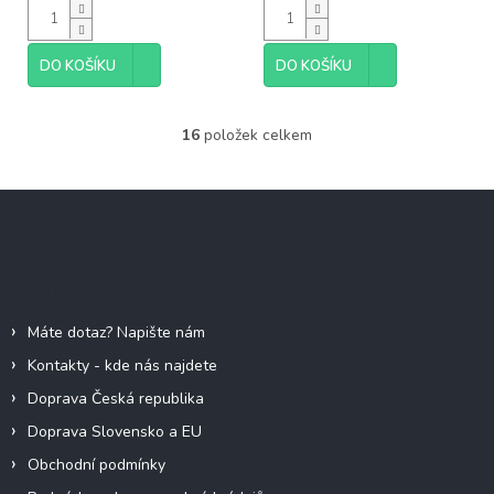
cena:
cena:
DO KOŠÍKU
DO KOŠÍKU
16
položek celkem
O
v
l
Z
á
á
d
p
a
c
a
Informace pro vás
í
t
p
í
r
Máte dotaz? Napište nám
v
Kontakty - kde nás najdete
k
y
Doprava Česká republika
v
Doprava Slovensko a EU
ý
p
Obchodní podmínky
i