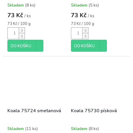
Skladem
(8 ks)
Skladem
(5 ks)
73 Kč
73 Kč
/ ks
/ ks
Měrná
Měrná
73 Kč / 100 g
73 Kč / 100 g
cena:
cena:
DO KOŠÍKU
DO KOŠÍKU
Koala 75724 smetanová
Koala 75730 písková
Skladem
(11 ks)
Skladem
(8 ks)