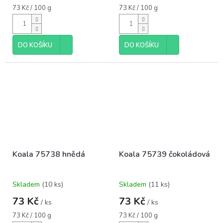
Měrná
Měrná
73 Kč / 100 g
73 Kč / 100 g
cena:
cena:
DO KOŠÍKU
DO KOŠÍKU
Koala 75738 hnědá
Koala 75739 čokoládová
Skladem
(10 ks)
Skladem
(11 ks)
73 Kč
73 Kč
/ ks
/ ks
Měrná
Měrná
73 Kč / 100 g
73 Kč / 100 g