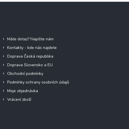
Z
á
p
a
Informace pro vás
t
í
Máte dotaz? Napište nám
Kontakty - kde nás najdete
Doprava Česká republika
Doprava Slovensko a EU
Obchodní podmínky
Podmínky ochrany osobních údajů
Moje objednávka
Vrácení zboží
Odebírat newsletter