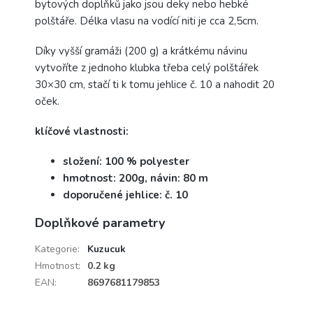
bytových doplňků jako jsou deky nebo hebké
polštáře. Délka vlasu na vodící niti je cca 2,5cm.
Díky vyšší gramáži (200 g) a krátkému návinu
vytvoříte z jednoho klubka třeba celý polštářek
30×30 cm, stačí ti k tomu jehlice č. 10 a nahodit 20
oček.
klíčové vlastnosti:
složení: 100 % polyester
hmotnost: 200g, návin: 80 m
doporučené jehlice: č. 10
Doplňkové parametry
Kategorie
:
Kuzucuk
Hmotnost
:
0.2 kg
EAN
:
8697681179853