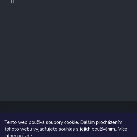
Tento web používá soubory cookie. Dalším procházením
Copyright 2026
www.prizealize.cz
. Všechna práva vyhrazena.
tohoto webu vyjadřujete souhlas s jejich používáním.. Více
informací
zde
.