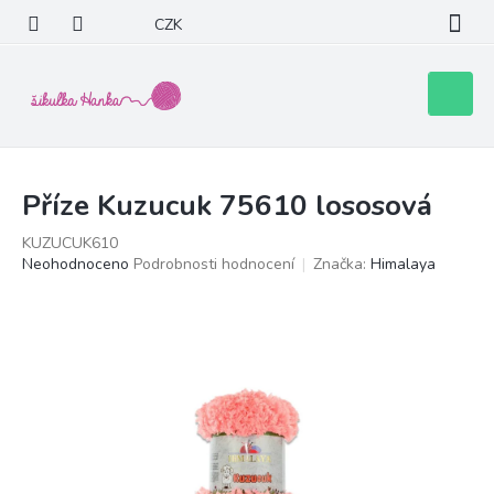
Přejít
CZK
na
obsah
Nákupní
košík
Příze Kuzucuk 75610 lososová
KUZUCUK610
Průměrné
Neohodnoceno
Podrobnosti hodnocení
Značka:
Himalaya
hodnocení
produktu
je
0,0
z
5
hvězdiček.