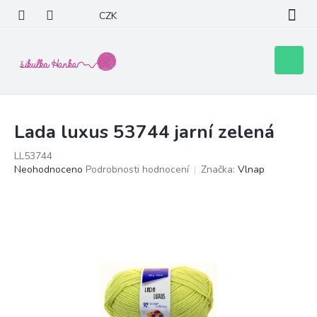
Přejít
CZK
na
obsah
Nákupní
košík
Lada luxus 53744 jarní zelená
LL53744
Průměrné
Neohodnoceno
Podrobnosti hodnocení
Značka:
Vlnap
hodnocení
produktu
je
0,0
z
5
hvězdiček.