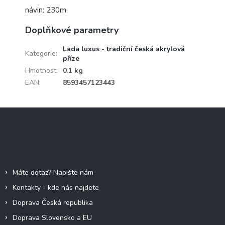
návin: 230m
Doplňkové parametry
Lada luxus - tradiční česká akrylová
Kategorie
:
příze
Hmotnost
:
0.1 kg
EAN
:
8593457123443
Z
á
p
a
Informace pro vás
t
í
Máte dotaz? Napište nám
Kontakty - kde nás najdete
Doprava Česká republika
Doprava Slovensko a EU