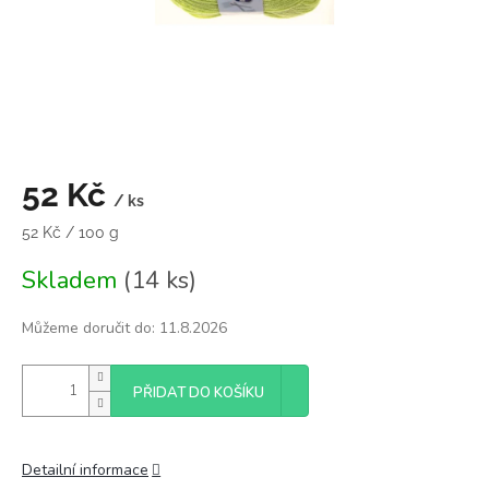
52 Kč
/ ks
Měrná
52 Kč / 100 g
cena:
Skladem
(14 ks)
Můžeme doručit do:
11.8.2026
PŘIDAT DO KOŠÍKU
Detailní informace