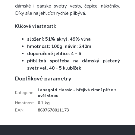
dámské i pánské svetry, vesty, čepice, nákrčníky.
Díky síle na jehlicích rychle přibývá.
Klíčové vlastnosti:
složení: 51% akryl, 49% vlna
hmotnost: 100g, návin: 240m
doporučené jehlice: 4 - 6
přibližná spotřeba na dámský pletený
svetr vel. 40 - 5 klubíček
Doplňkové parametry
Lanagold classic - hřejivá zimní příze s
Kategorie
:
ovčí vlnou
Hmotnost
:
0.1 kg
EAN
:
8697678011173
Z
á