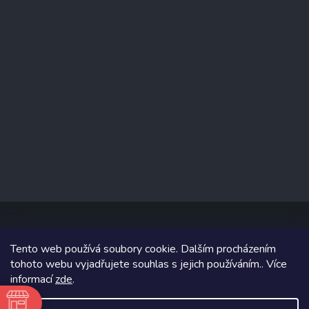
Tento web používá soubory cookie. Dalším procházením
Copyright 2026
www.prizealize.cz
. Všechna práva vyhrazena.
tohoto webu vyjadřujete souhlas s jejich používáním.. Více
informací
zde
.
Grafický návrh vytvořil a na Shoptet implementoval
Tomáš Hlad
&
Shoptetak.cz
.