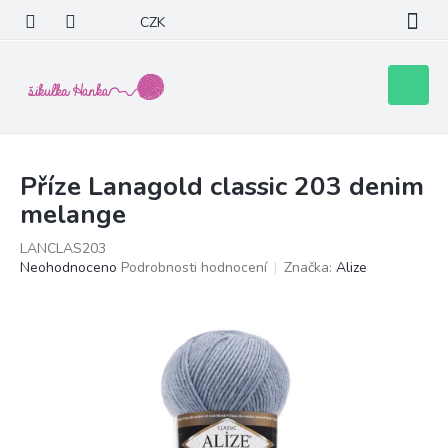
Přejít
CZK
na
obsah
Nákupní
košík
Příze Lanagold classic 203 denim
melange
LANCLAS203
Průměrné
Neohodnoceno
Podrobnosti hodnocení
Značka:
Alize
hodnocení
produktu
je
0,0
z
5
hvězdiček.