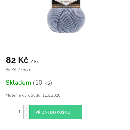
82 Kč
/ ks
Měrná
82 Kč / 100 g
cena:
Skladem
(10 ks)
Můžeme doručit do:
11.8.2026
PŘIDAT DO KOŠÍKU