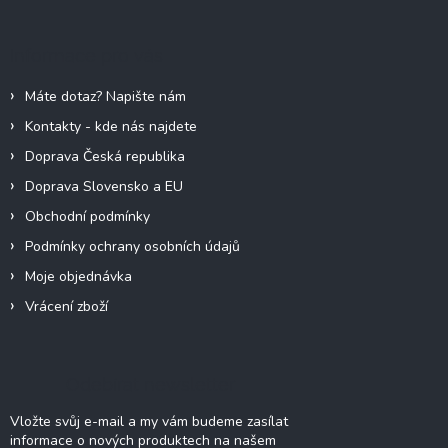
p
a
Informace pro vás
t
í
Máte dotaz? Napište nám
Kontakty - kde nás najdete
Doprava Česká republika
Doprava Slovensko a EU
Obchodní podmínky
Podmínky ochrany osobních údajů
Moje objednávka
Vrácení zboží
Odebírat newsletter
Vložte svůj e-mail a my vám budeme zasílat
informace o nových produktech na našem