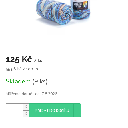
125 Kč
/ ks
Měrná
55,56 Kč / 100 m
cena:
Skladem
(9 ks)
Můžeme doručit do:
7.8.2026
PŘIDAT DO KOŠÍKU