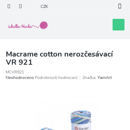
Přejít
CZK
na
obsah
Nákupní
košík
Macrame cotton nerozčesávací
VR 921
MCVR921
Průměrné
Neohodnoceno
Podrobnosti hodnocení
Značka:
YarnArt
hodnocení
produktu
je
0,0
z
5
hvězdiček.