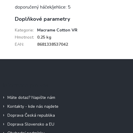
doporučený háček/jehlice: 5
Doplňkové parametry
Kategorie
:
Macrame Cotton VR
Hmotnost
:
0.25 kg
EAN
:
8681338537042
Z
á
p
a
Informace pro vás
t
í
Máte dotaz? Napište nám
Kontakty - kde nás najdete
Doprava Česká republika
Doprava Slovensko a EU