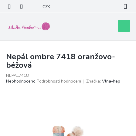
Přejít
CZK
na
obsah
Nákupní
košík
Nepál ombre 7418 oranžovo-
béžová
NEPAL7418
Průměrné
Neohodnoceno
Podrobnosti hodnocení
Značka:
Vlna-hep
hodnocení
produktu
je
0,0
z
5
hvězdiček.