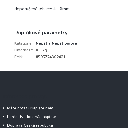
doporučené jehlice: 4 - 6mm
Doplňkové parametry
Kategorie
:
Nepál a Nepál ombre
Hmotnost
:
0.1 kg
EAN
:
8595724302421
Z
á
p
a
Informace pro vás
t
í
Máte dotaz? Napište nám
Kontakty - kde nás najdete
Doprava Česká republika