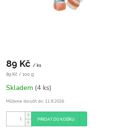
89 Kč
/ ks
Měrná
89 Kč / 100 g
cena:
Skladem
(4 ks)
Můžeme doručit do:
11.8.2026
PŘIDAT DO KOŠÍKU