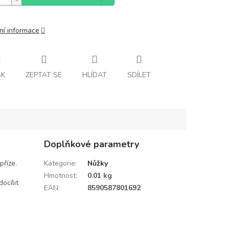
ní informace
SK
ZEPTAT SE
HLÍDAT
SDÍLET
Doplňkové parametry
příze.
Kategorie
:
Nůžky
Hmotnost
:
0.01 kg
ocílit
EAN
:
8590587801692