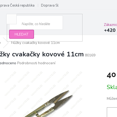
prava Česká republika
Doprava Slovensko a EU
Obchodní podmínky
Zákazni
+420 
HLEDAT
y
Nůžky cvakačky kovové 11cm
žky cvakačky kovové 11cm
80169
ěrné
odnoceno
Podrobnosti hodnocení
ocení
40
ktu
Měrn
Sk
cena:
iček.
Můžem