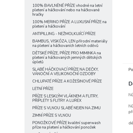
e
100% BAVLNĚNÉ PŘÍZE vhodné na letní
pletení a háčkování nebo na háčkované
l
hračky
100% MERINO PŘÍZE A LUXUSNÍ PŘÍZE na
pletení a háčkování
ANTIPILLING - NEŽMOLKUJÍCÍ PŘÍZE
BAMBUS, VISKÓZA, LEN přírodní materiály
na pletení a háčkovaních letních oděvů
DĚTSKÉ PŘÍZE, PŘÍZE PRO MIMINKA na
pletení a háčkovaných jemných dětských
úpletů
Po
SLABÉ HÁČKOVACÍ PŘÍZE NA DEČKY,
VÁNOČNÍ A VELIKONOČNÍ OZDOBY
CHLUPATÉ PŘÍZE A KOŽEŠINOVÉ PŘÍZE
D
LETNÍ PŘÍZE
Nů
PŘÍZE S LESKLÝM VLÁKNEM A FLITRY,
PŘÍPLETY S FLITRY A LUREX
Nů
PŘÍZE S VLNOU SLABÉ NEJEN NA ZIMU
př
ZIMNÍ PŘÍZE S VLNOU
dé
PONOŽKOVÉ PŘÍZE kvalitní superwash
příze na pletení a háčkování ponožek