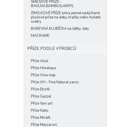
SMĚSOVÉ PŘÍZE -
BAVLNA,BAMBUS,AKRYL
ŽINYLKOVÉ PŘÍZE extra jemné nadýchané
plyšové příze na deky, hračky nebo huňaté
svetry
BAREVNÁ KLUBÍČKA na šátky, šaty
MACRAME
PŘÍZE PODLE VÝROBCŮ
Příze Alize
Příze Himalaya
Příze Vlna-hep
Příze VH - Fine Natural yarns
Příze Etrofil
Příze Gazzal
Příze Yarn art
Příze Nako
Příze Mirafil
Příze Maccaroni