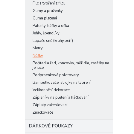
Filc a tvoření z filcu
Gumy a pruženky
Guma pletená
Patenty, háčky a očka
Jehly, špendlíky
Lapače snů (kruhy,peří)
Metry
Nůžky
Počítadla řad, koncovky, měřidla, zarážky na
jehlice
Podprsenkové polotovary
Bambulkovače, strojky na tvoření
Velikonoční dekorace
Zápisníky na pletení a háčkování
Záplaty zažehlovací
Značkovače
DÁRKOVÉ POUKAZY