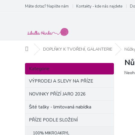
Přejít
Máte dotaz? Napište nám
Kontakty - kde nás najdete
Do
na
obsah
Domů
DOPLŇKY K TVOŘENÍ, GALANTERIE
Nůžk
Nů
P
Přeskočit
o
Kategorie
kategorie
Prům
Neoh
s
hodn
t
VÝPRODEJ A SLEVY NA PŘÍZE
produ
r
je
a
NOVINKY PŘÍZÍ JARO 2026
0,0
n
z
Šité tašky - limitovaná nabídka
5
n
hvězd
í
PŘÍZE PODLE SLOŽENÍ
p
a
100% MIKROAKRYL
n