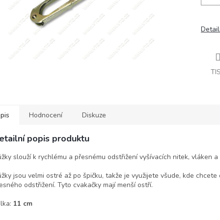
Detail
TI
pis
Hodnocení
Diskuze
etailní popis produktu
žky slouží k rychlému a přesnému odstřižení vyšívacích nitek, vláken a 
žky jsou velmi ostré až po špičku, takže je využijete všude, kde chcete d
esného odstřižení. Tyto cvakačky mají menší ostří.
lka:
11 cm