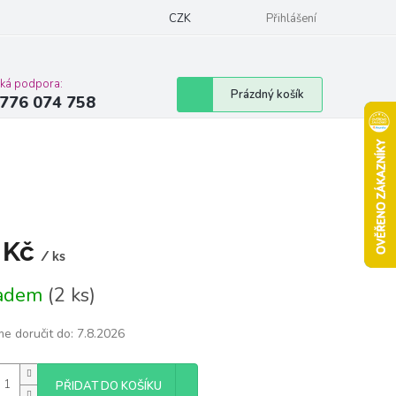
Podmínky ochrany osobních údajů
CZK
Moje objednávka
Přihlášení
Vrácení zbož
cká podpora:
Nákupní
Prázdný košík
776 074 758
košík
 Kč
/ ks
á
ladem
(2 ks)
e doručit do:
7.8.2026
PŘIDAT DO KOŠÍKU