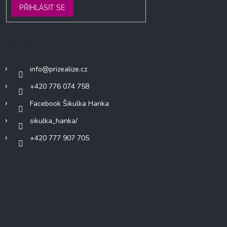
PŘIHLÁSIT SE
Kontakt
info
@
prizealize.cz
+420 776 074 758
Facebook Šikulka Hanka
sikulka_hanka/
+420 777 907 705