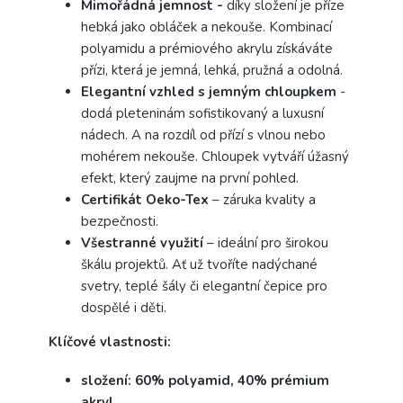
Mimořádná jemnost -
díky složení je příze
hebká jako obláček a nekouše. Kombinací
polyamidu a prémiového akrylu získáváte
přízi, která je jemná, lehká, pružná a odolná.
Elegantní vzhled s jemným chloupkem
-
dodá pleteninám sofistikovaný a luxusní
nádech. A na rozdíl od přízí s vlnou nebo
mohérem nekouše. Chloupek vytváří úžasný
efekt, který zaujme na první pohled.
Certifikát Oeko-Tex
– záruka kvality a
bezpečnosti.
Všestranné využití
– ideální pro širokou
škálu projektů. Ať už tvoříte nadýchané
svetry, teplé šály či elegantní čepice pro
dospělé i děti.
Klíčové vlastnosti:
složení: 60% polyamid, 40% prémium
akryl