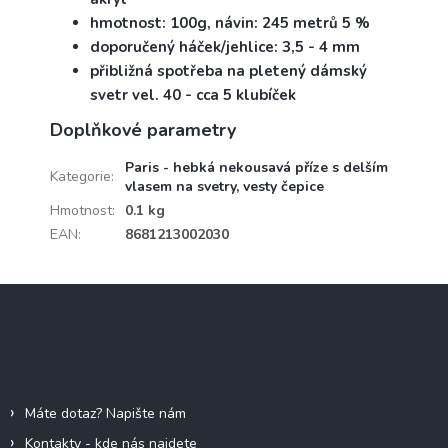
hmotnost: 100g, návin: 245 metrů 5 %
doporučený háček/jehlice: 3,5 - 4 mm
přibližná spotřeba na pletený dámský
svetr vel. 40 - cca 5 klubíček
Doplňkové parametry
Paris - hebká nekousavá příze s delším
Kategorie
:
vlasem na svetry, vesty čepice
Hmotnost
:
0.1 kg
EAN
:
8681213002030
Z
á
p
a
Informace pro vás
t
í
Máte dotaz? Napište nám
Kontakty - kde nás najdete