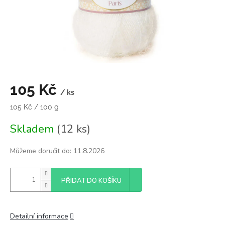
105 Kč
/ ks
Měrná
105 Kč / 100 g
cena:
Skladem
(12 ks)
Můžeme doručit do:
11.8.2026
PŘIDAT DO KOŠÍKU
Detailní informace