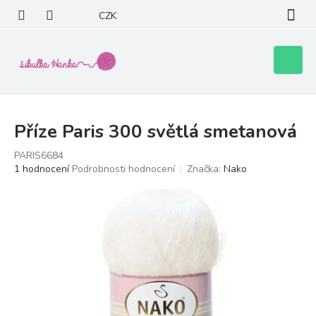
Přejít
CZK
na
obsah
Nákupní
košík
Příze Paris 300 světlá smetanová
PARIS6684
Průměrné
1 hodnocení
Podrobnosti hodnocení
Značka:
Nako
hodnocení
produktu
je
5,0
z
5
hvězdiček.