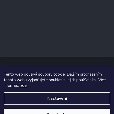
Tento web používá soubory cookie. Dalším procházením
Copyright 2026
www.prizealize.cz
. Všechna práva vyhrazena.
tohoto webu vyjadřujete souhlas s jejich používáním.. Více
informací
zde
.
Grafický návrh vytvořil a na Shoptet implementoval
Tomáš Hlad
&
Shoptetak.cz
.
Nastavení
Vytvořil Shoptet