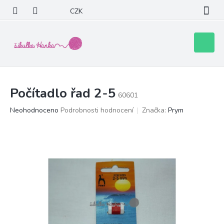
Přejít
CZK
na
obsah
Nákupní
košík
Počítadlo řad 2-5
60601
Průměrné
Neohodnoceno
Podrobnosti hodnocení
Značka:
Prym
hodnocení
produktu
je
0,0
z
5
hvězdiček.