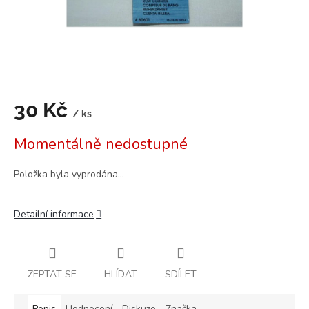
30 Kč
/ ks
Měrná
Momentálně nedostupné
cena:
Položka byla vyprodána…
Detailní informace
ZEPTAT SE
HLÍDAT
SDÍLET
Popis
Hodnocení
Diskuze
Značka