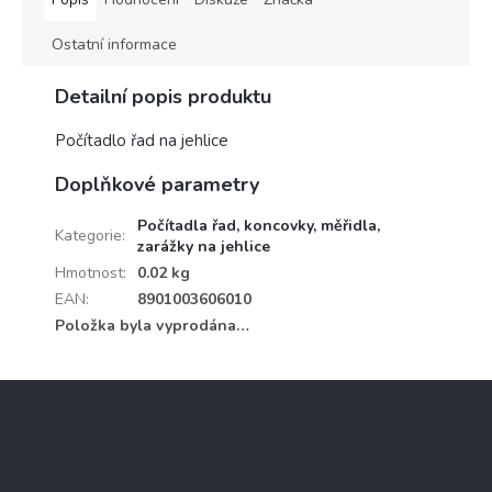
Ostatní informace
Detailní popis produktu
Počítadlo řad na jehlice
Doplňkové parametry
Počítadla řad, koncovky, měřidla,
Kategorie
:
zarážky na jehlice
Hmotnost
:
0.02 kg
EAN
:
8901003606010
Položka byla vyprodána…
Z
á
p
a
Informace pro vás
t