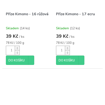
Příze Kimono - 16 růžová
Příze Kimono - 17 ecru
Skladem
(14 ks)
Skladem
(12 ks)
39 Kč
39 Kč
/ ks
/ ks
Měrná
Měrná
78 Kč / 100 g
78 Kč / 100 g
cena:
cena:
DO KOŠÍKU
DO KOŠÍKU