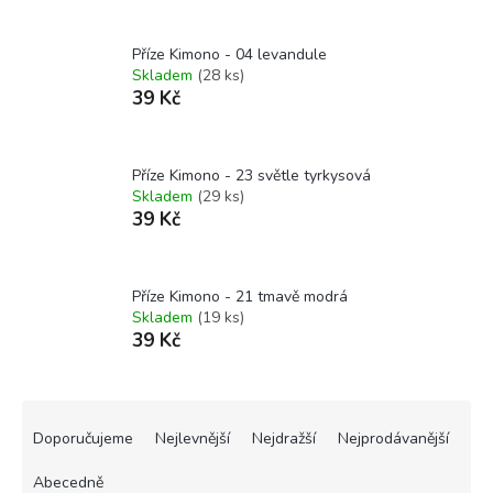
Dospělý
Dítě
Příze Kimono - 04 levandule
Zvolte dámskou velikost svetru:
Skladem
(28 ks)
39 Kč
Příze Kimono - 23 světle tyrkysová
Přibrižná spotřeba na klasický svetr:
Skladem
(29 ks)
39 Kč
7 klubíček
(Orientační metráž: cca 1100 m (těsně na metry, raději 8 ks
do zálohy))
Příze Kimono - 21 tmavě modrá
Skladem
(19 ks)
39 Kč
Ř
a
Doporučujeme
Nejlevnější
Nejdražší
Nejprodávanější
z
e
Abecedně