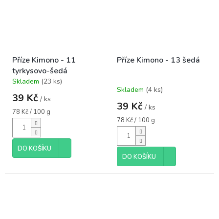
Příze Kimono - 11
Příze Kimono - 13 šedá
tyrkysovo-šedá
Skladem
(23 ks)
Průměrné
Skladem
(4 ks)
hodnocení
39 Kč
/ ks
produktu
39 Kč
/ ks
je
Měrná
78 Kč / 100 g
5,0
cena:
Měrná
78 Kč / 100 g
cena:
z
5
hvězdiček.
DO KOŠÍKU
DO KOŠÍKU