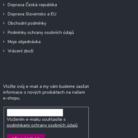
y
Doprava Česká republika
v
Doprava Slovensko a EU
ý
p
Obchodní podmínky
i
Podmínky ochrany osobních údajů
s
u
Moje objednávka
Vrácení zboží
Odebírat newsletter
Vložte svůj e-mail a my vám budeme zasílat
informace o nových produktech na našem
e-shopu.
Vložením e-mailu souhlasíte s
podmínkami ochrany osobních údajů