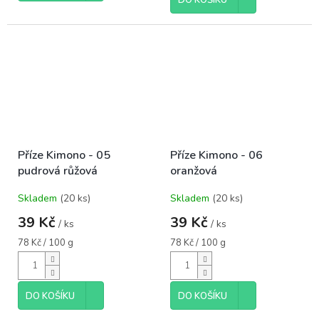
Příze Kimono - 05
Příze Kimono - 06
pudrová růžová
oranžová
Skladem
(20 ks)
Skladem
(20 ks)
39 Kč
39 Kč
/ ks
/ ks
Měrná
Měrná
78 Kč / 100 g
78 Kč / 100 g
cena:
cena:
DO KOŠÍKU
DO KOŠÍKU