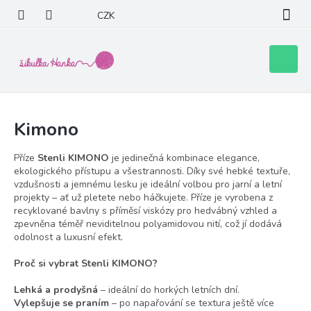
Přejít
CZK
na
obsah
Nákupní
košík
Kimono
Příze
Stenli KIMONO
je jedinečná kombinace elegance,
ekologického přístupu a všestrannosti. Díky své hebké textuře,
vzdušnosti a jemnému lesku je ideální volbou pro jarní a letní
projekty – ať už pletete nebo háčkujete. Příze je vyrobena z
recyklované bavlny s příměsí viskózy pro hedvábný vzhled a
zpevněna téměř neviditelnou polyamidovou nití, což jí dodává
odolnost a luxusní efekt.
Proč si vybrat Stenli KIMONO?
Lehká a prodyšná
– ideální do horkých letních dní.
Vylepšuje se praním
– po napařování se textura ještě více