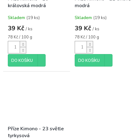
královská modrá
modrá
Skladem
(19 ks)
Skladem
(19 ks)
39 Kč
39 Kč
/ ks
/ ks
Měrná
Měrná
78 Kč / 100 g
78 Kč / 100 g
cena:
cena:
DO KOŠÍKU
DO KOŠÍKU
Příze Kimono - 23 světle
tyrkysová