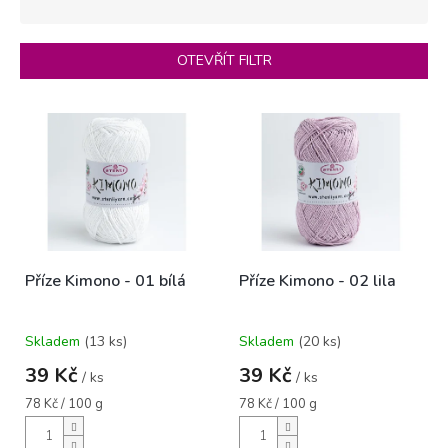
n
í
p
OTEVŘÍT FILTR
r
o
V
d
ý
u
p
k
i
t
s
ů
p
r
o
Příze Kimono - 01 bílá
Příze Kimono - 02 lila
d
u
k
Skladem
(13 ks)
Skladem
(20 ks)
t
ů
39 Kč
39 Kč
/ ks
/ ks
Měrná
Měrná
78 Kč / 100 g
78 Kč / 100 g
cena:
cena: