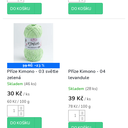
DO KOŠÍKU
DO KOŠÍKU
39 KČ
–23 %
Příze Kimono - 03 světle
Příze Kimono - 04
zelená
levandule
Skladem
(46 ks)
Průměrné
Skladem
(28 ks)
hodnocení
30 Kč
/ ks
produktu
39 Kč
/ ks
je
Měrná
60 Kč / 100 g
5,0
cena:
Měrná
78 Kč / 100 g
cena:
z
5
hvězdiček.
DO KOŠÍKU
DO KOŠÍKU