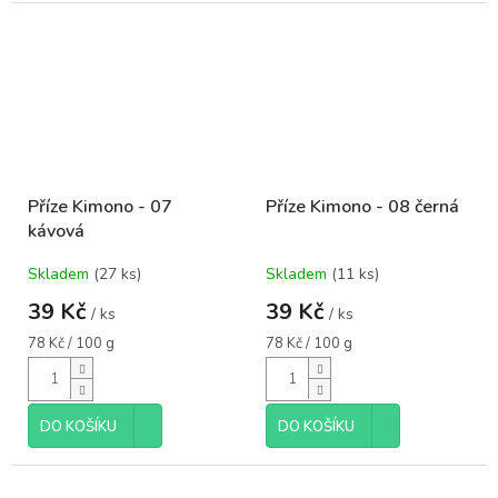
Příze Kimono - 07
Příze Kimono - 08 černá
kávová
Skladem
(27 ks)
Skladem
(11 ks)
39 Kč
39 Kč
/ ks
/ ks
Měrná
Měrná
78 Kč / 100 g
78 Kč / 100 g
cena:
cena:
DO KOŠÍKU
DO KOŠÍKU