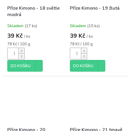
Příze Kimono - 18 světle
Příze Kimono - 19 žlutá
modrá
Skladem
(17 ks)
Skladem
(15 ks)
39 Kč
39 Kč
/ ks
/ ks
Měrná
Měrná
78 Kč / 100 g
78 Kč / 100 g
cena:
cena:
DO KOŠÍKU
DO KOŠÍKU
Příze Kimono - 20
Příze Kimono - 21 tmavě