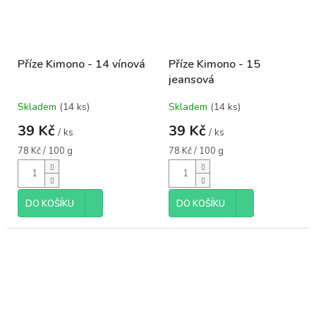
Příze Kimono - 14 vínová
Příze Kimono - 15
jeansová
Skladem
(14 ks)
Skladem
(14 ks)
39 Kč
39 Kč
/ ks
/ ks
Měrná
Měrná
78 Kč / 100 g
78 Kč / 100 g
cena:
cena:
DO KOŠÍKU
DO KOŠÍKU