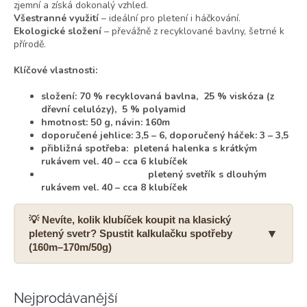
zjemní a získá dokonalý vzhled.
Všestranné využití
– ideální pro pletení i háčkování.
Ekologické složení
– převážně z recyklované bavlny, šetrné k
přírodě.
Klíčové vlastnosti:
složení: 70 % recyklovaná bavlna, 25 % viskóza (z
dřevní celulózy), 5 % polyamid
hmotnost: 50 g, návin: 160m
doporučené jehlice: 3,5 – 6, doporučený háček: 3 – 3,5
přibližná spotřeba:
pletená halenka s krátkým
rukávem vel. 40 – cca 6 klubíček
pletený svetřík s dlouhým
rukávem vel. 40 – cca 8 klubíček
💡 Nevíte, kolik klubíček koupit na klasický
▼
pletený svetr? Spustit kalkulačku spotřeby
(160m–170m/50g)
Nejprodávanější
Pro koho pletete?