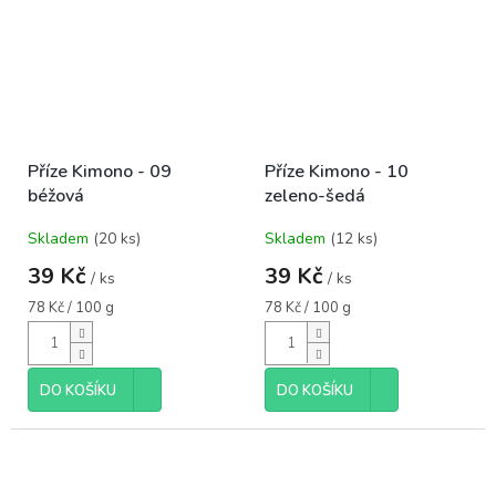
Příze Kimono - 09
Příze Kimono - 10
béžová
zeleno-šedá
Skladem
(20 ks)
Skladem
(12 ks)
39 Kč
39 Kč
/ ks
/ ks
Měrná
Měrná
78 Kč / 100 g
78 Kč / 100 g
cena:
cena:
DO KOŠÍKU
DO KOŠÍKU