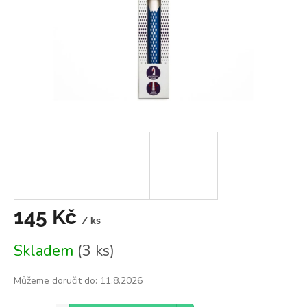
145 Kč
/ ks
Měrná
Skladem
(3 ks)
cena:
Můžeme doručit do:
11.8.2026