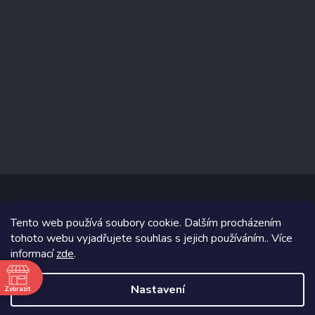
Tento web používá soubory cookie. Dalším procházením
Copyright 2026
www.prizealize.cz
. Všechna práva vyhrazena.
tohoto webu vyjadřujete souhlas s jejich používáním.. Více
informací
zde
.
Grafický návrh vytvořil a na Shoptet implementoval
Tomáš Hlad
&
Shoptetak.cz
.
Nastavení
Zobrazit
ě
Vytvořil Shoptet