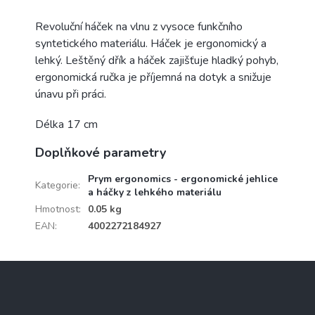
Revoluční háček na vlnu z vysoce funkčního
syntetického materiálu. Háček je ergonomický a
lehký. Leštěný dřík a háček zajišťuje hladký pohyb,
ergonomická ručka je příjemná na dotyk a snižuje
únavu při práci.
Délka 17 cm
Doplňkové parametry
Prym ergonomics - ergonomické jehlice
Kategorie
:
a háčky z lehkého materiálu
Hmotnost
:
0.05 kg
EAN
:
4002272184927
Z
á
p
a