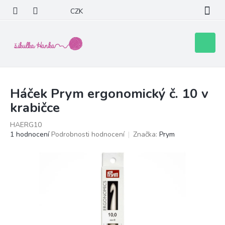
Přejít
CZK
na
obsah
Nákupní
košík
Háček Prym ergonomický č. 10 v
krabičce
HAERG10
Průměrné
1 hodnocení
Podrobnosti hodnocení
Značka:
Prym
hodnocení
produktu
je
5,0
z
5
hvězdiček.