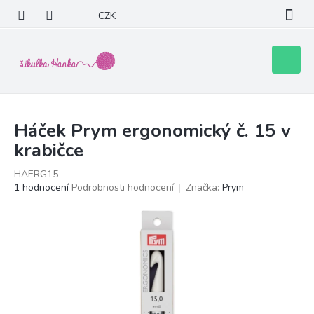
Přejít
CZK
na
obsah
Nákupní
košík
Háček Prym ergonomický č. 15 v
krabičce
HAERG15
Průměrné
1 hodnocení
Podrobnosti hodnocení
Značka:
Prym
hodnocení
produktu
je
5,0
z
5
hvězdiček.