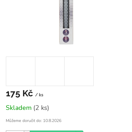
175 Kč
/ ks
Měrná
Skladem
(2 ks)
cena:
Můžeme doručit do:
10.8.2026