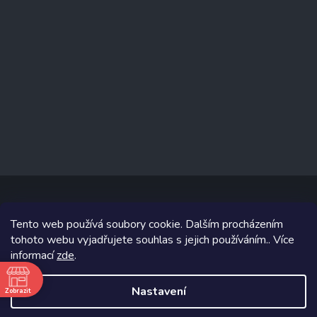
Tento web používá soubory cookie. Dalším procházením
Copyright 2026
www.prizealize.cz
. Všechna práva vyhrazena.
tohoto webu vyjadřujete souhlas s jejich používáním.. Více
informací
zde
.
Grafický návrh vytvořil a na Shoptet implementoval
Tomáš Hlad
&
Shoptetak.cz
.
Nastavení
Zobrazit
ě
Vytvořil Shoptet