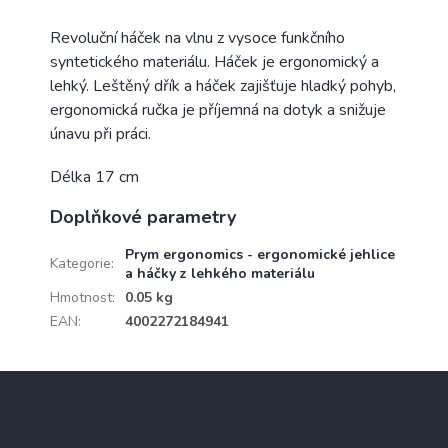
Revoluční háček na vlnu z vysoce funkčního
syntetického materiálu. Háček je ergonomický a
lehký. Leštěný dřík a háček zajišťuje hladký pohyb,
ergonomická ručka je příjemná na dotyk a snižuje
únavu při práci.
Délka 17 cm
Doplňkové parametry
Prym ergonomics - ergonomické jehlice
Kategorie
:
a háčky z lehkého materiálu
Hmotnost
:
0.05 kg
EAN
:
4002272184941
Z
á
p
a