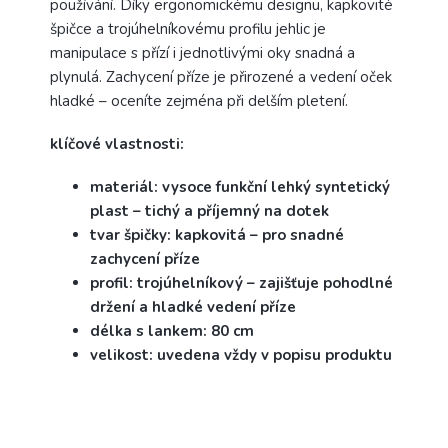
používání. Díky ergonomickému designu, kapkovité
špičce a trojúhelníkovému profilu jehlic je
manipulace s přízí i jednotlivými oky snadná a
plynulá. Zachycení příze je přirozené a vedení oček
hladké – oceníte zejména při delším pletení.
klíčové vlastnosti:
materiál: vysoce funkční lehký syntetický
plast – tichý a příjemný na dotek
tvar špičky: kapkovitá – pro snadné
zachycení příze
profil: trojúhelníkový – zajišťuje pohodlné
držení a hladké vedení příze
délka s lankem: 80 cm
velikost: uvedena vždy v popisu produktu