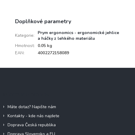
Doplňkové parametry
Prym ergonomics - ergonomické jehlice
Kategorie
:
a háčky z lehkého materiálu
Hmotnost
:
0.05 kg
EAN
:
4002272158089
Z
á
p
a
Informace pro vás
t
í
Máte dotaz? Napište nám
Kontakty - kde nás najdete
Doprava Česká republika
Doprava Slovensko a EU