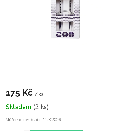
175 Kč
/ ks
Měrná
Skladem
(2 ks)
cena:
Můžeme doručit do:
11.8.2026