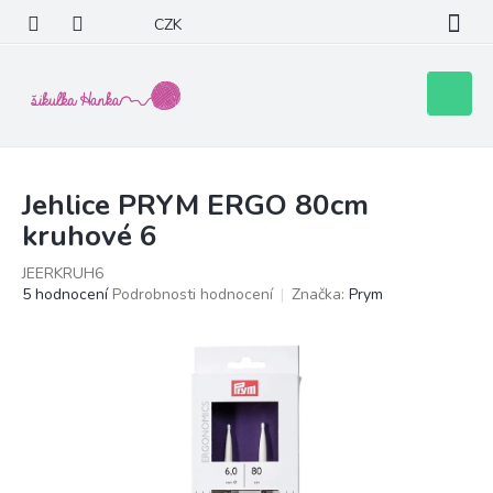
Přejít
CZK
na
obsah
Nákupní
košík
Jehlice PRYM ERGO 80cm
kruhové 6
JEERKRUH6
Průměrné
5 hodnocení
Podrobnosti hodnocení
Značka:
Prym
hodnocení
produktu
je
5,0
z
5
hvězdiček.