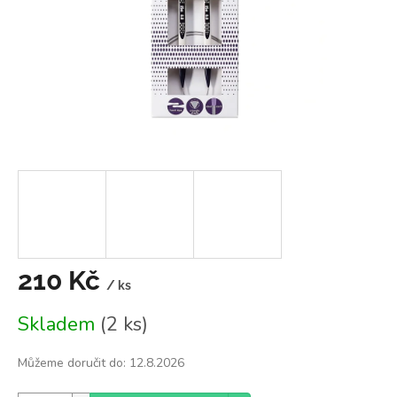
210 Kč
/ ks
Měrná
Skladem
(2 ks)
cena:
Můžeme doručit do:
12.8.2026