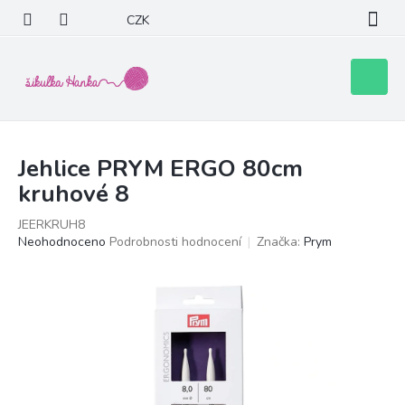
Přejít
CZK
na
obsah
Nákupní
košík
Jehlice PRYM ERGO 80cm
kruhové 8
JEERKRUH8
Průměrné
Neohodnoceno
Podrobnosti hodnocení
Značka:
Prym
hodnocení
produktu
je
0,0
z
5
hvězdiček.