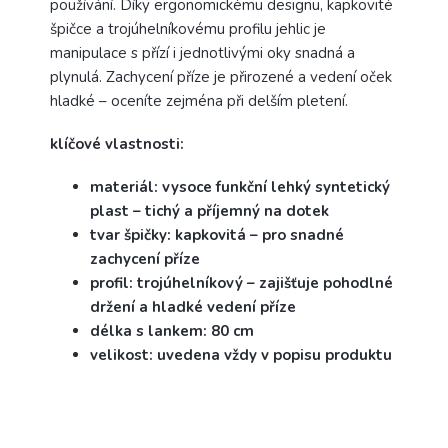
používání. Díky ergonomickému designu, kapkovité
špičce a trojúhelníkovému profilu jehlic je
manipulace s přízí i jednotlivými oky snadná a
plynulá. Zachycení příze je přirozené a vedení oček
hladké – oceníte zejména při delším pletení.
klíčové vlastnosti:
materiál: vysoce funkční lehký syntetický
plast – tichý a příjemný na dotek
tvar špičky: kapkovitá – pro snadné
zachycení příze
profil: trojúhelníkový – zajišťuje pohodlné
držení a hladké vedení příze
délka s lankem: 80 cm
velikost: uvedena vždy v popisu produktu