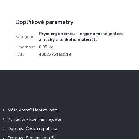
Doplňkové parametry
Prym ergonomics - ergonomické jehlice
Kategorie
:
a háčky z lehkého materiálu
Hmotnost
:
0.05 kg
EAN
:
4002272158119
Z
á
p
a
Informace pro vás
t
í
Máte dotaz? Napište nám
Kontakty - kde nás najdete
Doprava Česká republika
Doprava Slovensko a EU