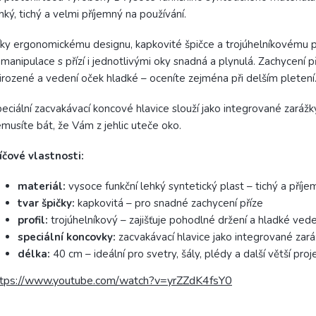
hký, tichý a velmi příjemný na používání.
ky ergonomickému designu, kapkovité špičce a trojúhelníkovému pro
 manipulace s přízí i jednotlivými oky snadná a plynulá. Zachycení př
irozené a vedení oček hladké – oceníte zejména při delším pletení
eciální zacvakávací koncové hlavice slouží jako integrované zarážk
musíte bát, že Vám z jehlic uteče oko.
íčové vlastnosti:
materiál:
vysoce funkční lehký syntetický plast – tichý a příj
tvar špičky:
kapkovitá – pro snadné zachycení příze
profil:
trojúhelníkový – zajišťuje pohodlné držení a hladké vede
speciální koncovky:
zacvakávací hlavice jako integrované zar
délka:
40 cm – ideální pro svetry, šály, plédy a další větší proj
ttps://www.youtube.com/watch?v=yrZZdK4fsY0