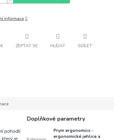
ní informace
SK
ZEPTAT SE
HLÍDAT
SDÍLET
rmace
Doplňkové parametry
Prym ergonomics -
ní pohodlí
ergonomické jehlice a
 který je
Kategorie
: