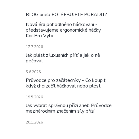
BLOG aneb POTŘEBUJETE PORADIT?
Nová éra pohodlného háčkování -
představujeme ergonomické háčky
KnitPro Vybe
17.7.2026
Jak plést z luxusních přízí a jak o ně
pečovat
5.6.2026
Průvodce pro začátečníky - Co koupit,
když chci začít háčkovat nebo plést
19.5.2026
Jak vybrat správnou přízi aneb Průvodce
mezinárodním značením síly přízí
20.1.2026