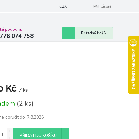
Podmínky ochrany osobních údajů
CZK
Moje objednávka
Přihlášení
Vrácení zbož
cká podpora:
Nákupní
Prázdný košík
776 074 758
košík
0 Kč
/ ks
á
ladem
(2 ks)
e doručit do:
7.8.2026
PŘIDAT DO KOŠÍKU