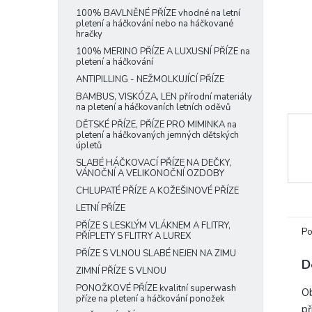
e
100% BAVLNĚNÉ PŘÍZE vhodné na letní
pletení a háčkování nebo na háčkované
l
hračky
100% MERINO PŘÍZE A LUXUSNÍ PŘÍZE na
pletení a háčkování
ANTIPILLING - NEŽMOLKUJÍCÍ PŘÍZE
BAMBUS, VISKÓZA, LEN přírodní materiály
na pletení a háčkovaních letních oděvů
DĚTSKÉ PŘÍZE, PŘÍZE PRO MIMINKA na
pletení a háčkovaných jemných dětských
úpletů
SLABÉ HÁČKOVACÍ PŘÍZE NA DEČKY,
VÁNOČNÍ A VELIKONOČNÍ OZDOBY
CHLUPATÉ PŘÍZE A KOŽEŠINOVÉ PŘÍZE
LETNÍ PŘÍZE
PŘÍZE S LESKLÝM VLÁKNEM A FLITRY,
Po
PŘÍPLETY S FLITRY A LUREX
PŘÍZE S VLNOU SLABÉ NEJEN NA ZIMU
D
ZIMNÍ PŘÍZE S VLNOU
PONOŽKOVÉ PŘÍZE kvalitní superwash
Ob
příze na pletení a háčkování ponožek
př