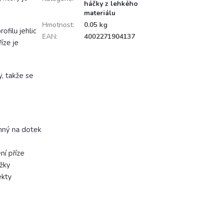
háčky z lehkého
materiálu
Hmotnost
:
0.05 kg
filu jehlic
EAN
:
4002271904137
íze je
.
y, takže se
emný na dotek
ní příze
ážky
ekty