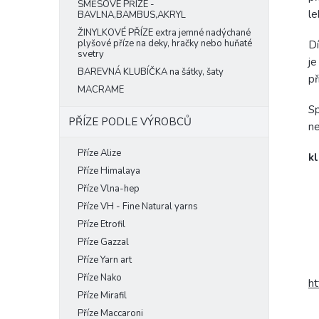
SMĚSOVÉ PŘÍZE -
le
BAVLNA,BAMBUS,AKRYL
ŽINYLKOVÉ PŘÍZE extra jemné nadýchané
plyšové příze na deky, hračky nebo huňaté
Dí
svetry
je
BAREVNÁ KLUBÍČKA na šátky, šaty
př
MACRAME
Sp
PŘÍZE PODLE VÝROBCŮ
ne
Příze Alize
kl
Příze Himalaya
Příze Vlna-hep
Příze VH - Fine Natural yarns
Příze Etrofil
Příze Gazzal
Příze Yarn art
Příze Nako
h
Příze Mirafil
Příze Maccaroni