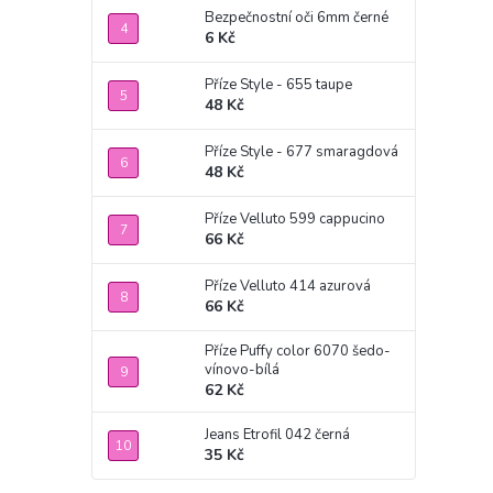
Bezpečnostní oči 6mm černé
6 Kč
Příze Style - 655 taupe
48 Kč
Příze Style - 677 smaragdová
48 Kč
Příze Velluto 599 cappucino
66 Kč
Příze Velluto 414 azurová
66 Kč
Příze Puffy color 6070 šedo-
vínovo-bílá
62 Kč
Jeans Etrofil 042 černá
35 Kč