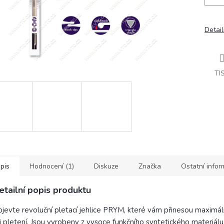
Detail
TI
pis
Hodnocení (1)
Diskuze
Značka
Ostatní info
etailní popis produktu
jevte revoluční pletací jehlice PRYM, které vám přinesou maximál
i pletení. Jsou vyrobeny z vysoce funkčního syntetického materiálu,