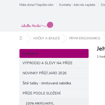
Přejít
Máte dotaz? Napište nám
Kontakty - kde nás najdete
Do
na
obsah
Domů
HÁČKY A JEHLICE
PRYM ERGONOMICS
Je
P
Přeskočit
o
Kategorie
kategorie
Prům
1 ho
s
hodn
t
VÝPRODEJ A SLEVY NA PŘÍZE
produ
r
je
a
NOVINKY PŘÍZÍ JARO 2026
5,0
n
z
Šité tašky - limitovaná nabídka
5
n
hvězd
í
PŘÍZE PODLE SLOŽENÍ
p
a
100% MIKROAKRYL
n