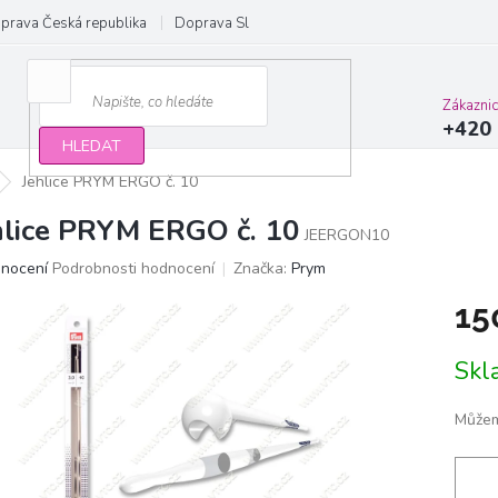
prava Česká republika
Doprava Slovensko a EU
Obchodní podmínky
Zákazni
+420 
HLEDAT
Jehlice PRYM ERGO č. 10
hlice PRYM ERGO č. 10
JEERGON10
ěrné
dnocení
Podrobnosti hodnocení
Značka:
Prym
ocení
15
ktu
Měrn
Sk
cena:
iček.
Můžem