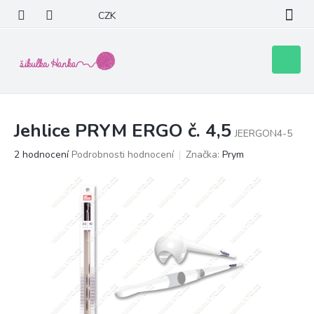
Přejít
CZK
na
obsah
Nákupní
košík
Jehlice PRYM ERGO č. 4,5
JEERGON4-5
Průměrné
2 hodnocení
Podrobnosti hodnocení
Značka:
Prym
hodnocení
produktu
je
5,0
z
5
hvězdiček.