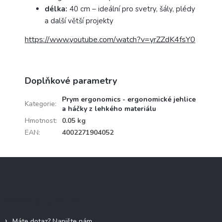
délka:
40 cm – ideální pro svetry, šály, plédy
a další větší projekty
https://www.youtube.com/watch?v=yrZZdK4fsY0
Doplňkové parametry
Prym ergonomics - ergonomické jehlice
Kategorie
:
a háčky z lehkého materiálu
Hmotnost
:
0.05 kg
EAN
:
4002271904052
Z
á
p
a
Informace pro vás
t
í
Máte dotaz? Napište nám