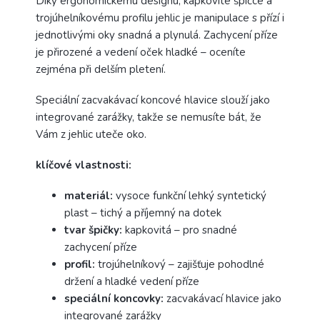
Díky ergonomickému designu, kapkovité špičce a
trojúhelníkovému profilu jehlic je manipulace s přízí i
jednotlivými oky snadná a plynulá. Zachycení příze
je přirozené a vedení oček hladké – oceníte
zejména při delším pletení.
Speciální zacvakávací koncové hlavice slouží jako
integrované zarážky, takže se nemusíte bát, že
Vám z jehlic uteče oko.
klíčové vlastnosti:
materiál:
vysoce funkční lehký syntetický
plast – tichý a příjemný na dotek
tvar špičky:
kapkovitá – pro snadné
zachycení příze
profil:
trojúhelníkový – zajišťuje pohodlné
držení a hladké vedení příze
speciální koncovky:
zacvakávací hlavice jako
integrované zarážky