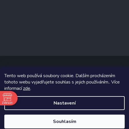
Tento web používá soubory cookie. Dalším procházením
Copyright 2026
www.prizealize.cz
. Všechna práva vyhrazena.
tohoto webu vyjadřujete souhlas s jejich používáním.. Více
informací
zde
.
Grafický návrh vytvořil a na Shoptet implementoval
Tomáš Hlad
&
Shoptetak.cz
.
Nastavení
Zobrazit
ě
Vytvořil Shoptet
Souhlasím