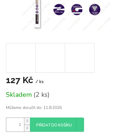
127 Kč
/ ks
Měrná
Skladem
(2 ks)
cena:
Můžeme doručit do:
11.8.2026
PŘIDAT DO KOŠÍKU